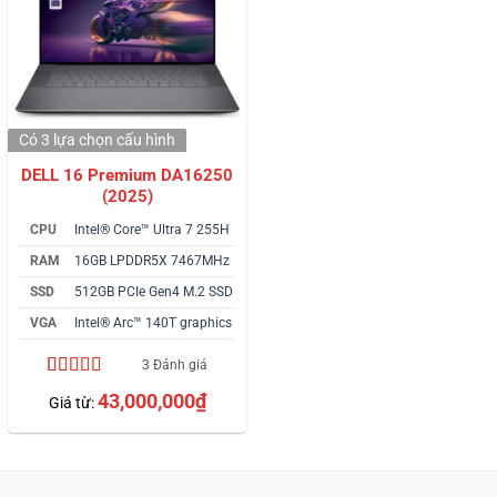
Có 3 lựa chọn
cấu hình
DELL 16 Premium DA16250
(2025)
CPU
Intel® Core™ Ultra 7 255H
RAM
16GB LPDDR5X 7467MHz
SSD
512GB PCIe Gen4 M.2 SSD
VGA
Intel® Arc™ 140T graphics
3 Đánh giá
5.00
3
trên 5
43,000,000
₫
Giá từ:
dựa trên
đánh giá