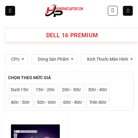
Skip
to
content
DELL 16 PREMIUM
CPU
Dòng Sản Phẩm
Kích Thước Màn Hình
CHỌN THEO MỨC GIÁ
Dưới 15tr
15tr - 20tr
20tr - 30tr
30tr - 40tr
40tr - 50tr
50tr - 60tr
60tr - 80tr
Trên 80tr