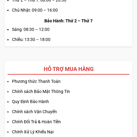
Chủ Nhật: 09:00 – 16:00
Bảo Hành: Thứ 2 – Thứ 7
Sáng: 08:30 – 12:00
Chiều: 13:30 – 18:00
Lenovo Thinkpad X1 Carbon Gen 13 (2025)
HỖ TRỢ MUA HÀNG
Thiết kế của ThinkPad luôn mang đến cảm giác sang
trọng, tinh tế với chất liệu chủ yếu là carbon và nhôm tái
Phương thức Thanh Toán
chế. Điều này không chỉ giúp giảm trọng lượng mà còn
Chính sách Bảo Mật Thông Tin
nâng cao độ bền của sản phẩm. Với nhiều tính năng bảo
mật tiên tiến như hệ thống ThinkShield, những chiếc laptop
Quy Định Bảo Hành
này đảm bảo an toàn cho dữ liệu cá nhân và thông tin
Chính sách Vận Chuyển
doanh nghiệp.
Chính Đổi Trả & Hoàn Tiền
Trong thực tế, bàn phím của ThinkPad cũng là một trong
Chính Xử Lý Khiếu Nại