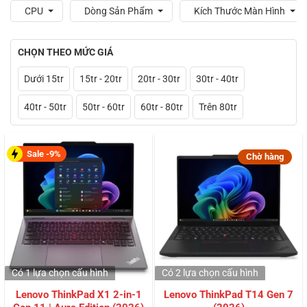
CPU
Dòng Sản Phẩm
Kích Thước Màn Hình
CHỌN THEO MỨC GIÁ
Dưới 15tr
15tr - 20tr
20tr - 30tr
30tr - 40tr
40tr - 50tr
50tr - 60tr
60tr - 80tr
Trên 80tr
Sale -9%
Chờ hàng
Có 1 lựa chọn
cấu hình
Có 2 lựa chọn
cấu hình
Lenovo ThinkPad X1 2-in-1
Lenovo ThinkPad T14 Gen 7