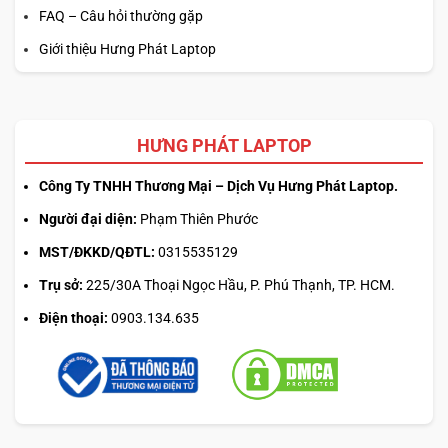
những điểm mạnh nổi bật, với trải nghiệm gõ phím thoải
FAQ – Câu hỏi thường gặp
mái và chính xác. Những chuyến công tác dài sẽ trở nên dễ
Giới thiệu Hưng Phát Laptop
dàng hơn khi bạn sở hữu một chiếc ThinkPad.
Lenovo Legion: Hiệu năng mạnh mẽ dành cho game thủ
Nếu bạn là một game thủ thực thụ, thì dòng sản phẩm
HƯNG PHÁT LAPTOP
Laptop Gaming Lenovo Legion
chính là lựa chọn lý tưởng.
Những chiếc laptop này mạnh mẽ với cấu hình cực kỳ ấn
Công Ty TNHH Thương Mại – Dịch Vụ Hưng Phát Laptop.
tượng, thường được trang bị CPU Intel Core i5/i7 hoặc
Người đại diện:
Phạm Thiên Phước
Ryzen 7 cùng với card đồ họa rời, giúp đáp ứng tốt yêu cầu
MST/ĐKKD/QĐTL:
0315535129
đồ họa cao của các trò chơi hiện nay.
Trụ sở:
225/30A Thoại Ngọc Hầu, P. Phú Thạnh, TP. HCM.
Điện thoại:
0903.134.635