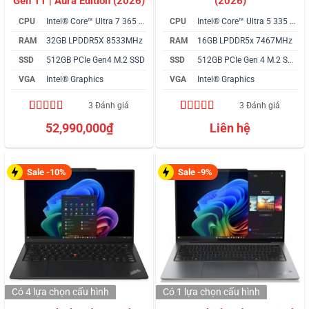
Gen 11 | Aura Edition (2026)
(2026)
CPU
Intel® Core™ Ultra 7 365 vPro
CPU
Intel® Core™ Ultra 5 335 vPro
RAM
32GB LPDDR5X 8533MHz
RAM
16GB LPDDR5x 7467MHz
SSD
512GB PCIe Gen4 M.2 SSD
SSD
512GB PCIe Gen 4 M.2 SSD
VGA
Intel® Graphics
VGA
Intel® Graphics
3 Đánh giá
3 Đánh giá
5.00
3
trên 5
5.00
3
trên 5
52,990,000
₫
Liên hệ
dựa trên
dựa trên
đánh giá
đánh giá
Sale -10%
Sale -9%
Có 4 lựa chọn
cấu hình
Có 1 lựa chọn
cấu hình