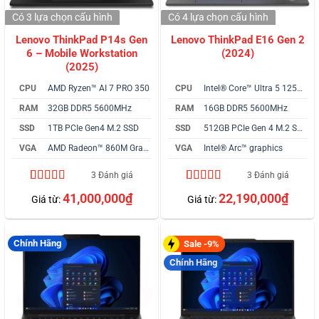
Có 3 lựa chọn
cấu hình
Có 4 lựa chọn
cấu hình
Lenovo ThinkPad P14s Gen
Lenovo ThinkPad E16 Gen 2
6 – Mobile Workstation
(2024)
(2025)
CPU
AMD Ryzen™ AI 7 PRO 350
CPU
Intel® Core™ Ultra 5 125H vPro
RAM
32GB DDR5 5600MHz
RAM
16GB DDR5 5600MHz
SSD
1TB PCIe Gen4 M.2 SSD
SSD
512GB PCIe Gen 4 M.2 SSD
VGA
AMD Radeon™ 860M Graphics
VGA
Intel® Arc™ graphics
3 Đánh giá
3 Đánh giá
4.33
3
trên 5
5.00
3
trên 5
41,000,000
₫
22,190,000
₫
Giá từ:
Giá từ:
dựa trên
dựa trên
đánh giá
đánh giá
Chính Hãng
Sale -9%
Chính Hãng