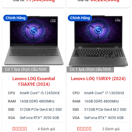
dựa trên
dựa trên
đánh giá
đánh giá
Chính Hãng
Chính Hãng
Có 1 lựa chọn
cấu hình
Có 1 lựa chọn
cấu hình
Lenovo LOQ Essential
Lenovo LOQ 15IRX9 (2024)
15IAX9E (2024)
CPU
Intel® Core™ i5-12450HX
CPU
Intel® Core™ i7-13650HX
RAM
16GB DDR5 4800MHz
RAM
16GB DDR5 4800MHz
SSD
512GB PCIe Gen4 M.2 SSD
SSD
512GB PCIe Gen4 M.2 SSD
VGA
GeForce RTX™ 3050 6GB
VGA
GeForce RTX™ 4050 6GB
4 Đánh giá
3 Đánh giá