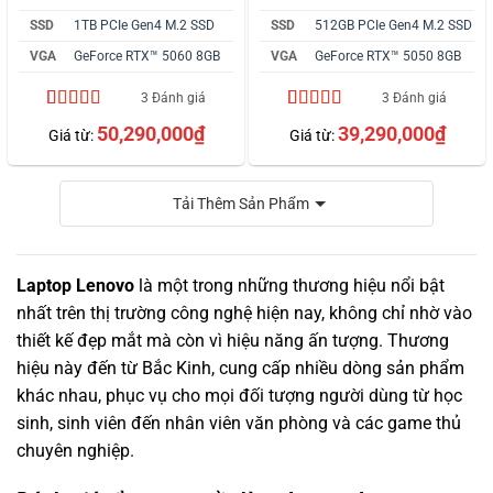
SSD
1TB PCIe Gen4 M.2 SSD
SSD
512GB PCIe Gen4 M.2 SSD
VGA
GeForce RTX™ 5060 8GB
VGA
GeForce RTX™ 5050 8GB
3 Đánh giá
3 Đánh giá
4.67
3
trên 5
4.33
3
trên 5
50,290,000
₫
39,290,000
₫
Giá từ:
Giá từ:
dựa trên
dựa trên
đánh giá
đánh giá
Tải Thêm Sản Phẩm
Laptop Lenovo
là một trong những thương hiệu nổi bật
nhất trên thị trường công nghệ hiện nay, không chỉ nhờ vào
thiết kế đẹp mắt mà còn vì hiệu năng ấn tượng. Thương
hiệu này đến từ Bắc Kinh, cung cấp nhiều dòng sản phẩm
khác nhau, phục vụ cho mọi đối tượng người dùng từ học
sinh, sinh viên đến nhân viên văn phòng và các game thủ
chuyên nghiệp.