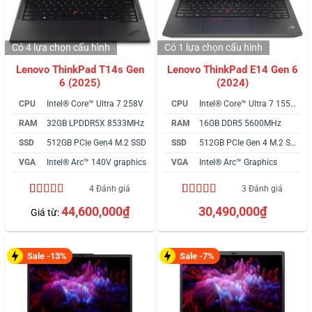
Có 4 lựa chọn
cấu hình
Có 1 lựa chọn
cấu hình
Lenovo ThinkPad T14s Gen
Lenovo ThinkPad E14 Gen 6
6 (2025)
(2024)
CPU
Intel® Core™ Ultra 7 258V
CPU
Intel® Core™ Ultra 7 155H vPro
RAM
32GB LPDDR5X 8533MHz
RAM
16GB DDR5 5600MHz
SSD
512GB PCIe Gen4 M.2 SSD
SSD
512GB PCIe Gen 4 M.2 SSD
VGA
Intel® Arc™ 140V graphics
VGA
Intel® Arc™ Graphics
4 Đánh giá
3 Đánh giá
5.00
4
trên 5
5.00
3
trên 5
44,600,000
₫
30,490,000
₫
Giá từ:
dựa trên
dựa trên
đánh giá
đánh giá
Sale -13%
Sale -7%