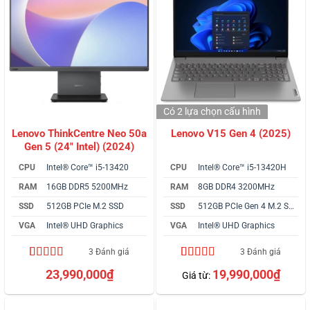
Có 2 lựa chọn
cấu hình
Lenovo ThinkCentre Neo 50a
Lenovo V15 Gen 4 (2025)
Gen 5 (24″ Intel) (2024)
CPU
Intel® Core™ i5-13420
CPU
Intel® Core™ i5-13420H
RAM
16GB DDR5 5200MHz
RAM
8GB DDR4 3200MHz
SSD
512GB PCIe M.2 SSD
SSD
512GB PCIe Gen 4 M.2 SSD
VGA
Intel® UHD Graphics
VGA
Intel® UHD Graphics
3 Đánh giá
3 Đánh giá
5.00
3
trên 5
4.33
3
trên 5
23,990,000
₫
19,990,000
₫
Giá từ:
dựa trên
dựa trên
đánh giá
đánh giá