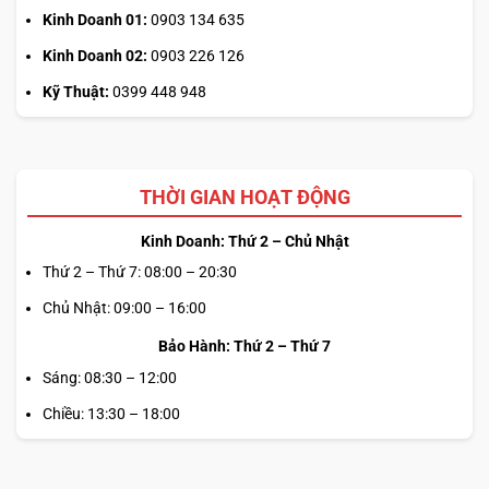
Dell 14 Premium (DA14250):
Sự cân bằng hoàn
Kinh Doanh 01:
0903 134 635
hảo giữa tính di động và sức mạnh.
Kinh Doanh 02:
0903 226 126
Dell 16 Premium (DA16250):
Cỗ máy trạm di động
Kỹ Thuật:
0399 448 948
với màn hình lớn và hiệu năng đồ họa đỉnh cao.
2. Dell 14 Premium (DA14250): Tinh Tế & Di
Động Cho Doanh Nhân
THỜI GIAN HOẠT ĐỘNG
Dell 14 Premium DA14250
là lựa chọn lý tưởng cho những
Kinh Doanh: Thứ 2 – Chủ Nhật
ai thường xuyên di chuyển nhưng không muốn hy sinh hiệu
Thứ 2 – Thứ 7: 08:00 – 20:30
năng. Máy sở hữu trọng lượng chỉ từ
1.66 kg
cùng độ
mỏng ấn tượng, dễ dàng nằm gọn trong túi xách của
Chủ Nhật: 09:00 – 16:00
doanh nhân hiện đại.
Bảo Hành: Thứ 2 – Thứ 7
Sáng: 08:30 – 12:00
Điểm nhấn công nghệ trên Dell 14 Premium:
Chiều: 13:30 – 18:00
Màn hình 14.5 inch InfinityEdge:
Kích thước “vàng”
lớn hơn màn 14 inch truyền thống, tùy chọn
3.2K