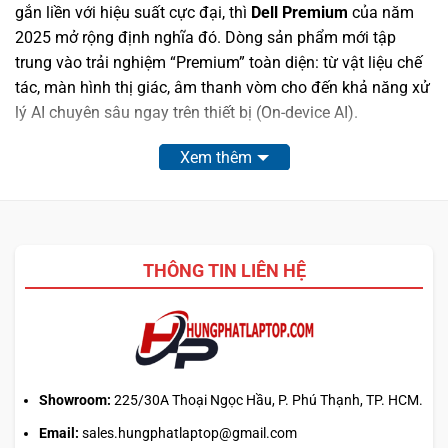
gắn liền với hiệu suất cực đại, thì
Dell Premium
của năm
2025 mở rộng định nghĩa đó. Dòng sản phẩm mới tập
trung vào trải nghiệm “Premium” toàn diện: từ vật liệu chế
tác, màn hình thị giác, âm thanh vòm cho đến khả năng xử
lý AI chuyên sâu ngay trên thiết bị (On-device AI).
Xem thêm
THÔNG TIN LIÊN HỆ
Dải sản phẩm năm nay được tinh gọn chỉ còn hai phiên
Showroom:
225/30A Thoại Ngọc Hầu, P. Phú Thạnh, TP. HCM.
bản tối ưu nhất:
Email:
sales.hungphatlaptop@gmail.com