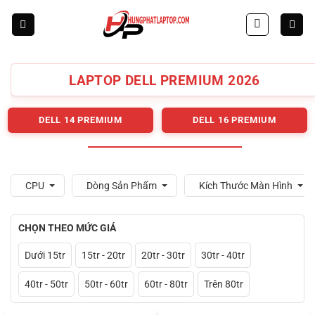
Skip
to
content
LAPTOP DELL PREMIUM 2026
DELL 14 PREMIUM
DELL 16 PREMIUM
CPU
Dòng Sản Phẩm
Kích Thước Màn Hình
CHỌN THEO MỨC GIÁ
Dưới 15tr
15tr - 20tr
20tr - 30tr
30tr - 40tr
40tr - 50tr
50tr - 60tr
60tr - 80tr
Trên 80tr