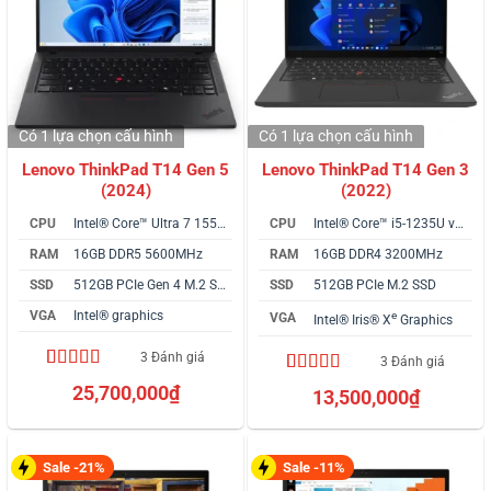
Có 1 lựa chọn
cấu hình
Có 1 lựa chọn
cấu hình
Lenovo ThinkPad T14 Gen 5
Lenovo ThinkPad T14 Gen 3
(2024)
(2022)
CPU
Intel® Core™ Ultra 7 155U vPro
CPU
Intel® Core™ i5-1235U vPro
RAM
16GB DDR5 5600MHz
RAM
16GB DDR4 3200MHz
SSD
512GB PCIe Gen 4 M.2 SSD
SSD
512GB PCIe M.2 SSD
VGA
Intel® graphics
e
VGA
Intel® Iris® X
Graphics
3 Đánh giá
3 Đánh giá
5.00
3
trên 5
4.67
3
trên 5
25,700,000
₫
13,500,000
₫
dựa trên
dựa trên
đánh giá
đánh giá
Sale -21%
Sale -11%