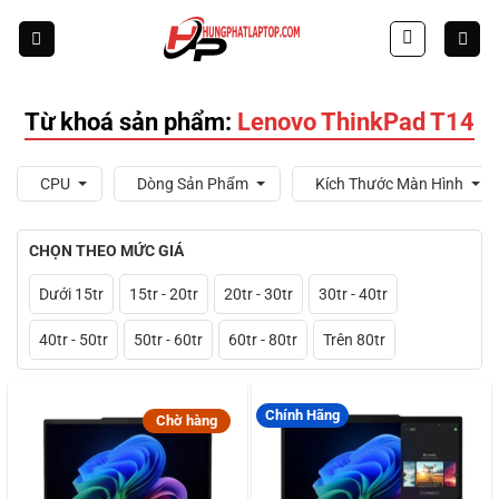
Skip
to
content
Từ khoá sản phẩm:
Lenovo ThinkPad T14
CPU
Dòng Sản Phẩm
Kích Thước Màn Hình
CHỌN THEO MỨC GIÁ
Dưới 15tr
15tr - 20tr
20tr - 30tr
30tr - 40tr
40tr - 50tr
50tr - 60tr
60tr - 80tr
Trên 80tr
Chính Hãng
Chờ hàng