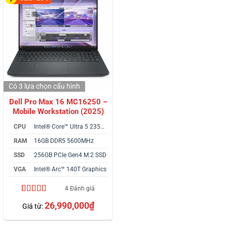
Có 3 lựa chọn
cấu hình
Dell Pro Max 16 MC16250 –
Mobile Workstation (2025)
CPU
Intel® Core™ Ultra 5 235H vPro
RAM
16GB DDR5 5600MHz
SSD
256GB PCIe Gen4 M.2 SSD
VGA
Intel® Arc™ 140T Graphics
4 Đánh giá
4.25
4
trên 5
26,990,000
₫
Giá từ:
dựa trên
đánh giá