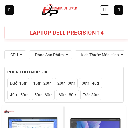
Skip
to
content
LAPTOP DELL PRECISION 14
CPU
Dòng Sản Phẩm
Kích Thước Màn Hình
CHỌN THEO MỨC GIÁ
Dưới 15tr
15tr - 20tr
20tr - 30tr
30tr - 40tr
40tr - 50tr
50tr - 60tr
60tr - 80tr
Trên 80tr