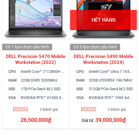
HẾT HÀNG
Có 1 lựa chọn
cấu hình
Có 3 lựa chọn
cấu hình
DELL Precision 5470 Mobile
DELL Precision 5490 Mobile
Workstation (2022)
Workstation (2024)
CPU
Intel® Core™ i7-12800H vPro
CPU
Intel® Core™ Ultra 7 165H vPro
RAM
32GB DDR5 5200MHz
RAM
32GB LPDDR5X 7467MHz
SSD
1TB PCIe Gen4 M.2 SSD
SSD
512GB PCIe Gen4 M.2 SSD
VGA
NVIDIA® RTX™ A1000 4GB
VGA
NVIDIA® RTX™ 1000 Ada 6GB
3 Đánh giá
3 Đánh giá
5.00
3
trên 5
4.33
3
trên 5
26,500,000
₫
39,000,000
₫
Giá từ:
dựa trên
dựa trên
đánh giá
đánh giá