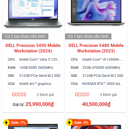
Có 2 lựa chọn
cấu hình
Có 1 lựa chọn
cấu hình
DELL Precision 3490 Mobile
DELL Precision 5480 Mobile
Workstation (2024)
Workstation (2023)
CPU
Intel® Core™ Ultra 5 125H vPro
CPU
Intel® Core™ i9-13900H vPro
RAM
16GB DDR5 5600MHz
RAM
32GB LPDDR5 6000MHz
SSD
512GB PCIe Gen4 M.2 SSD
SSD
512GB PCIe Gen4 M.2 SSD
VGA
Intel® Arc™ graphics
VGA
NVIDIA® RTX™ 3000 Ada 8GB
2 Đánh giá
3 Đánh giá
5.00
2
trên 5
4.33
3
trên 5
25,990,000
₫
40,500,000
₫
Giá từ:
dựa trên
dựa trên
đánh giá
đánh giá
Sale -7%
Sale -5%