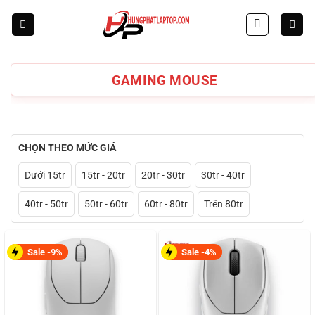
Skip
to
content
GAMING MOUSE
CHỌN THEO MỨC GIÁ
Dưới 15tr
15tr - 20tr
20tr - 30tr
30tr - 40tr
40tr - 50tr
50tr - 60tr
60tr - 80tr
Trên 80tr
Sale -9%
Sale -4%