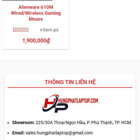
Alienware 610M
Wired/Wireless Gaming
Mouse
4 Đánh giá
4.75
4
trên 5
1,900,000
₫
dựa trên
đánh giá
THÔNG TIN LIÊN HỆ
Showroom:
225/30A Thoại Ngọc Hầu, P. Phú Thạnh, TP. HCM.
Email:
sales.hungphatlaptop@gmail.com