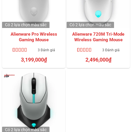
Có 2 lựa chọn
màu sắc
Có 2 lựa chọn
màu sắc
Alienware Pro Wireless
Alienware 720M Tri-Mode
Gaming Mouse
Wireless Gaming Mouse
3 Đánh giá
3 Đánh giá
5.00
3
trên 5
5.00
3
trên 5
3,199,000
₫
2,496,000
₫
dựa trên
dựa trên
đánh giá
đánh giá
Có 2 lựa chọn
màu sắc