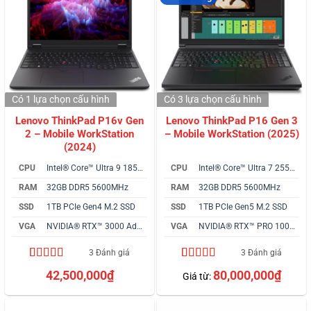
Có 1 lựa chọn
cấu hình
Có 3 lựa chọn
cấu hình
Lenovo ThinkPad P16v Gen
Lenovo ThinkPad P16 Gen 3
2 – Mobile WorkStation
– Mobile WorkStation (2025)
(2024)
CPU
Intel® Core™ Ultra 9 185H vPro
CPU
Intel® Core™ Ultra 7 255HX
RAM
32GB DDR5 5600MHz
RAM
32GB DDR5 5600MHz
SSD
1TB PCIe Gen4 M.2 SSD
SSD
1TB PCIe Gen5 M.2 SSD
VGA
NVIDIA® RTX™ 3000 Ada 8GB
VGA
NVIDIA® RTX™ PRO 1000 8GB
3 Đánh giá
3 Đánh giá
4.67
3
trên 5
4.00
3
trên
42,500,000
₫
80,000,000
₫
Giá từ:
dựa trên
5 dựa trên
đánh giá
đánh giá