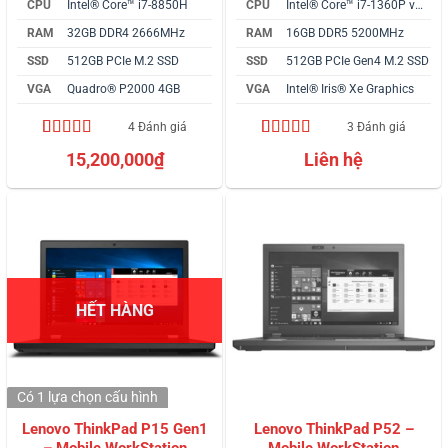
CPU
Intel® Core™ i7-8850H
CPU
Intel® Core™ i7-1360P vPro
RAM
32GB DDR4 2666MHz
RAM
16GB DDR5 5200MHz
SSD
512GB PCIe M.2 SSD
SSD
512GB PCIe Gen4 M.2 SSD
VGA
Quadro® P2000 4GB
VGA
Intel® Iris® Xe Graphics
4 Đánh giá
3 Đánh giá
4.25
4
trên 5
5.00
3
trên 5
15,200,000
₫
Liên hệ
dựa trên
dựa trên
đánh giá
đánh giá
HẾT HÀNG
Có 1 lựa chọn
cấu hình
Lenovo ThinkPad P15 Gen1
Lenovo ThinkPad P52 –
– Mobile WorkStation
Mobile WorkStation