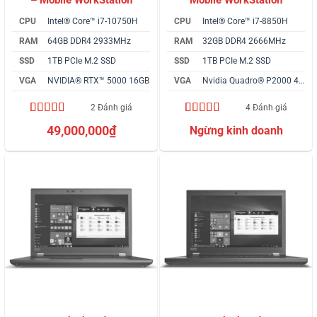
CPU
Intel® Core™ i7-10750H
CPU
Intel® Core™ i7-8850H
RAM
64GB DDR4 2933MHz
RAM
32GB DDR4 2666MHz
SSD
1TB PCIe M.2 SSD
SSD
1TB PCIe M.2 SSD
VGA
NVIDIA® RTX™ 5000 16GB
VGA
Nvidia Quadro® P2000 4GB
2 Đánh giá
4 Đánh giá
4.00
2
trên
5.00
4
trên 5
49,000,000
₫
5 dựa trên
dựa trên
đánh giá
đánh giá