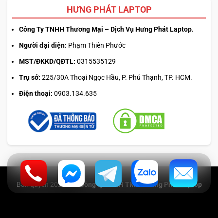
HƯNG PHÁT LAPTOP
Công Ty TNHH Thương Mại – Dịch Vụ Hưng Phát Laptop.
Người đại diện:
Phạm Thiên Phước
MST/ĐKKD/QĐTL:
0315535129
Trụ sở:
225/30A Thoại Ngọc Hầu, P. Phú Thạnh, TP. HCM.
Điện thoại:
0903.134.635
Bản quyền 2025 –
© Công ty TNHH TMDV Hưng Phát Laptop