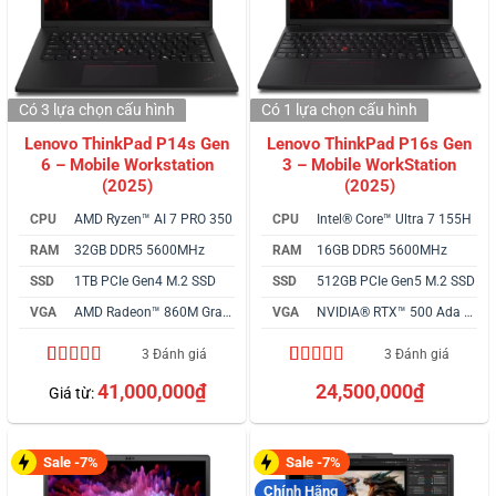
Có 3 lựa chọn
cấu hình
Có 1 lựa chọn
cấu hình
Lenovo ThinkPad P14s Gen
Lenovo ThinkPad P16s Gen
6 – Mobile Workstation
3 – Mobile WorkStation
(2025)
(2025)
CPU
AMD Ryzen™ AI 7 PRO 350
CPU
Intel® Core™ Ultra 7 155H
RAM
32GB DDR5 5600MHz
RAM
16GB DDR5 5600MHz
SSD
1TB PCIe Gen4 M.2 SSD
SSD
512GB PCIe Gen5 M.2 SSD
VGA
AMD Radeon™ 860M Graphics
VGA
NVIDIA® RTX™ 500 Ada 4GB
3 Đánh giá
3 Đánh giá
4.33
3
trên 5
4.67
3
trên 5
41,000,000
₫
24,500,000
₫
Giá từ:
dựa trên
dựa trên
đánh giá
đánh giá
Sale -7%
Sale -7%
Chính Hãng