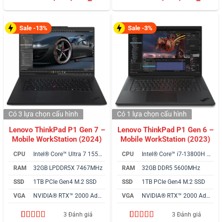
đánh giá
đánh giá
Sale -13%
Sale -3%
Có 3 lựa chọn
cấu hình
Có 1 lựa chọn
cấu hình
Lenovo ThinkPad P1 Gen 7 –
Lenovo ThinkPad P1 Gen 6 –
Mobile WorkStation (2024)
Mobile WorkStation (2023)
CPU
Intel® Core™ Ultra 7 155H vPro
CPU
Intel® Core™ i7-13800H vPro
RAM
32GB LPDDR5X 7467MHz
RAM
32GB DDR5 5600MHz
SSD
1TB PCIe Gen4 M.2 SSD
SSD
1TB PCIe Gen4 M.2 SSD
VGA
NVIDIA® RTX™ 2000 Ada 8GB
VGA
NVIDIA® RTX™ 2000 Ada 8GB
3 Đánh giá
3 Đánh giá