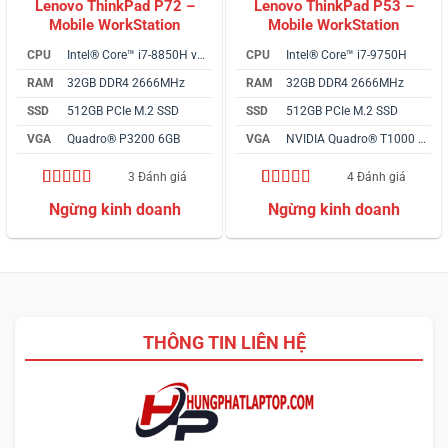
Lenovo ThinkPad P72 –
Lenovo ThinkPad P53 –
Mobile WorkStation
Mobile WorkStation
CPU
Intel® Core™ i7-8850H vPro
CPU
Intel® Core™ i7-9750H
RAM
32GB DDR4 2666MHz
RAM
32GB DDR4 2666MHz
SSD
512GB PCIe M.2 SSD
SSD
512GB PCIe M.2 SSD
VGA
Quadro® P3200 6GB
VGA
NVIDIA Quadro® T1000 4GB
3 Đánh giá
4 Đánh giá
5.00
3
trên 5
4.25
4
trên 5
dựa trên
dựa trên
đánh giá
đánh giá
THÔNG TIN LIÊN HỆ