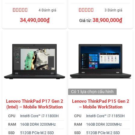
4 Đánh giá
3 Đánh giá
4.75
4
trên 5
5.00
3
trên 5
34,490,000
₫
38,900,000
₫
Giá từ:
dựa trên
dựa trên
đánh giá
đánh giá
Có 1 lựa chọn
cấu hình
Lenovo ThinkPad P17 Gen 2
Lenovo ThinkPad P15 Gen 2
(Intel) – Mobile WorkStation
– Mobile WorkStation
CPU
Intel® Core™ i7-11800H
CPU
Intel® Core™ i7-11850H
RAM
16GB DDR4 3200MHz
RAM
16GB DDR4 3200MHz
SSD
512GB PCIe M.2 SSD
SSD
512GB PCIe M.2 SSD