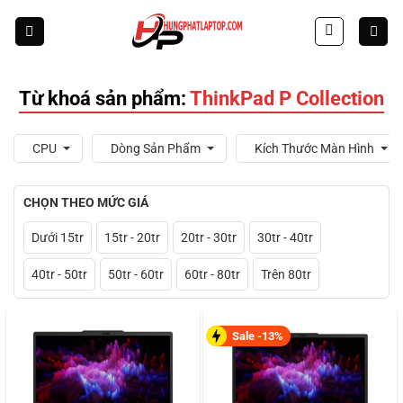
Skip
to
content
Từ khoá sản phẩm:
ThinkPad P Collection
CPU
Dòng Sản Phẩm
Kích Thước Màn Hình
CHỌN THEO MỨC GIÁ
Dưới 15tr
15tr - 20tr
20tr - 30tr
30tr - 40tr
40tr - 50tr
50tr - 60tr
60tr - 80tr
Trên 80tr
Sale -13%