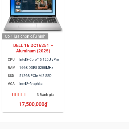
Có 1 lựa chọn
cấu hình
DELL 16 DC16251 –
Aluminum (2025)
CPU
Intel® Core™ 5 120U vPro
RAM
16GB DDR5 5200MHz
SSD
512GB PCIe M.2 SSD
VGA
Intel® Graphics
3 Đánh giá
5.00
3
trên 5
17,500,000
₫
dựa trên
đánh giá