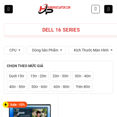
Skip
to
content
DELL 16 SERIES
CPU
Dòng Sản Phẩm
Kích Thước Màn Hình
CHỌN THEO MỨC GIÁ
Dưới 15tr
15tr - 20tr
20tr - 30tr
30tr - 40tr
40tr - 50tr
50tr - 60tr
60tr - 80tr
Trên 80tr
Sale -10%