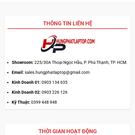
mới
từ
laptop:
web
Máy
chính?
cũ
THÔNG TIN LIÊN HỆ
dễ
chốt
nhưng
bảo
hành
ra
sao?
Showroom:
225/30A Thoại Ngọc Hầu, P. Phú Thạnh, TP. HCM.
Email:
sales.hungphatlaptop@gmail.com
Kinh Doanh 01:
0903 134 635
Kinh Doanh 02:
0903 226 126
Kỹ Thuật:
0399 448 948
THỜI GIAN HOẠT ĐỘNG