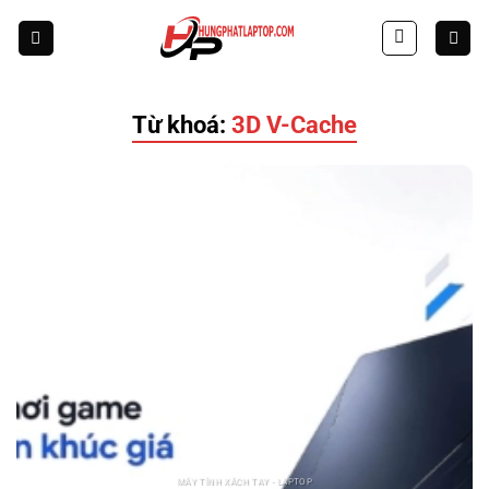
Skip
to
content
Từ khoá:
3D V-Cache
MÁY TÍNH XÁCH TAY - LAPTOP