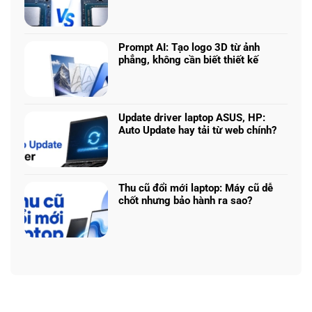
Ti:
Không
mô
Hiệu
có
hình
năng
bình
Claude:
laptop
luận
Cân
Prompt AI: Tạo logo 3D từ ảnh
theo
ở
ngân
phẳng, không cần biết thiết kế
tác
Core
sách
Không
vụ
Ultra
với
có
5
hiệu
bình
225H
năng
luận
vs
Update driver laptop ASUS, HP:
thật
ở
Ryzen
Auto Update hay tải từ web chính?
Prompt
AI
Không
AI:
5
có
Tạo
340:
bình
logo
Chip
luận
3D
Thu cũ đổi mới laptop: Máy cũ dễ
nào
ở
từ
chốt nhưng bảo hành ra sao?
tối
Update
ảnh
Không
ưu
driver
phẳng,
có
đa
laptop
không
bình
nhiệm?
ASUS,
cần
luận
HP:
biết
ở
Auto
thiết
Thu
Update
kế
cũ
hay
đổi
tải