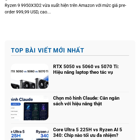
Ryzen 9 9950X3D2 vừa xuất hiện trên Amazon với mức giá pre-
order 999,99 USD, cao...
TOP BÀI VIẾT MỚI NHẤT
RTX 5050 vs 5060 vs 5070 Ti:
Hiệu năng laptop theo tác vụ
Không
có
bình
luận
Chọn mô hình Claude: Cân ngân
ở
sách với hiệu năng thật
RTX
Không
5050
có
vs
bình
5060
luận
vs
Core Ultra 5 225H vs Ryzen AI 5
ở
5070
340: Chip nào tối ưu đa nhiệm?
Chọn