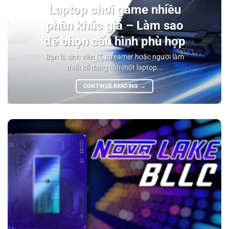
Laptop chơi game nhiều
phân khúc giá – Làm sao
để chọn cấu hình phù hợp
Bạn là sinh viên IT, streamer hoặc người làm
thiết kế đang cần một laptop...
CONTINUE READING
→