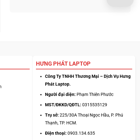
nhưng
luận
Nên
bảo
ở
chọn
hành
Giới
phần
ra
hạn
mềm
sao?
Claude
giải
Pro:
nén
mẹo
nào
canh
2026?
giờ
mở
phiên
HƯNG PHÁT LAPTOP
là
hiểu
sai
Công Ty TNHH Thương Mại – Dịch Vụ Hưng
cơ
Phát Laptop.
n
chế
Người đại diện:
Phạm Thiên Phước
MST/ĐKKD/QĐTL:
0315535129
Trụ sở:
225/30A Thoại Ngọc Hầu, P. Phú
Thạnh, TP. HCM.
Điện thoại:
0903.134.635