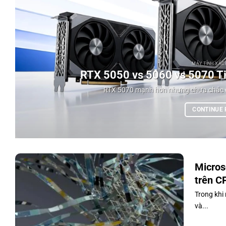
MÁY TÍNH XÁCH
RTX 5050 vs 5060 vs 5070 Ti:
RTX 5070 mạnh hơn nhưng chưa chắc đán
CONTINUE
Micros
trên C
Trong khi
và...