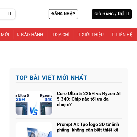
0
₫
ĐĂNG NHẬP
GIỎ HÀNG /
 MỚI
BẢO HÀNH
ĐỊA CHỈ
GIỚI THIỆU
LIÊN HỆ
TOP BÀI VIẾT MỚI NHẤT
Core Ultra 5 225H vs Ryzen AI
5 340: Chip nào tối ưu đa
nhiệm?
Không
có
bình
Prompt AI: Tạo logo 3D từ ảnh
luận
phẳng, không cần biết thiết kế
ở