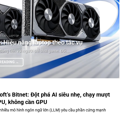
 TAY - LAPTOP
 Hiệu năng laptop theo tác vụ
g tiền với người chỉ chơi game. Đối...
 READING
→
oft’s Bitnet: Đột phá AI siêu nhẹ, chạy mượt
PU, không cần GPU
 nhiều mô hình ngôn ngữ lớn (LLM) yêu cầu phần cứng mạnh