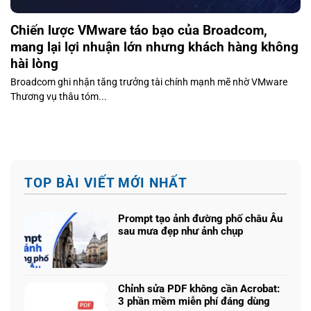
Chiến lược VMware táo bạo của Broadcom,
mang lại lợi nhuận lớn nhưng khách hàng không
hài lòng
Broadcom ghi nhận tăng trưởng tài chính mạnh mẽ nhờ VMware
Thương vụ thâu tóm...
TOP BÀI VIẾT MỚI NHẤT
Prompt tạo ảnh đường phố châu Âu
sau mưa đẹp như ảnh chụp
Không
có
bình
luận
Chỉnh sửa PDF không cần Acrobat:
ở
3 phần mềm miễn phí đáng dùng
Prompt