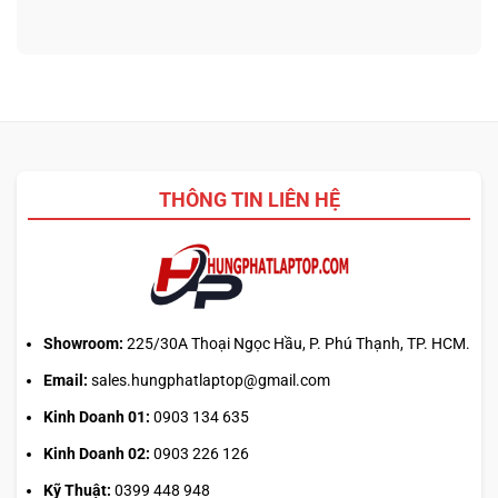
bình
hình
Claude:
laptop
luận
phù
Cân
theo
ở
hợp
ngân
tác
Core
sách
vụ
Ultra
với
5
hiệu
225H
năng
vs
thật
Ryzen
AI
THÔNG TIN LIÊN HỆ
5
340:
Chip
nào
tối
ưu
đa
nhiệm?
Showroom:
225/30A Thoại Ngọc Hầu, P. Phú Thạnh, TP. HCM.
Email:
sales.hungphatlaptop@gmail.com
Kinh Doanh 01:
0903 134 635
Kinh Doanh 02:
0903 226 126
Kỹ Thuật:
0399 448 948