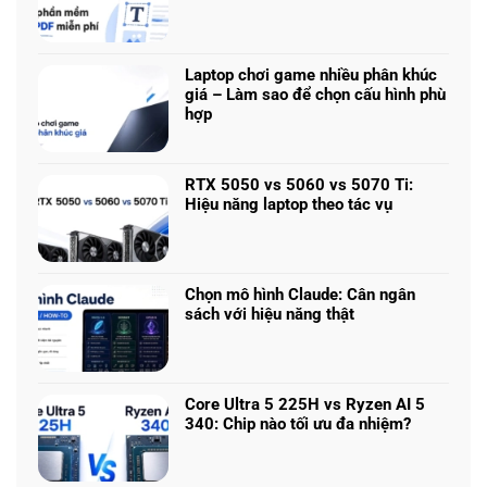
Không
tạo
có
ảnh
bình
đường
luận
phố
Laptop chơi game nhiều phân khúc
ở
châu
giá – Làm sao để chọn cấu hình phù
Chỉnh
Âu
hợp
sửa
sau
Không
PDF
mưa
có
không
đẹp
bình
cần
RTX 5050 vs 5060 vs 5070 Ti:
như
luận
Acrobat:
Hiệu năng laptop theo tác vụ
ảnh
ở
3
Không
chụp
Laptop
phần
có
chơi
mềm
bình
game
miễn
luận
nhiều
Chọn mô hình Claude: Cân ngân
phí
ở
phân
sách với hiệu năng thật
đáng
RTX
khúc
Không
dùng
5050
giá
có
vs
–
bình
5060
Làm
luận
vs
Core Ultra 5 225H vs Ryzen AI 5
sao
ở
5070
340: Chip nào tối ưu đa nhiệm?
để
Chọn
Ti:
Không
chọn
mô
Hiệu
có
cấu
hình
năng