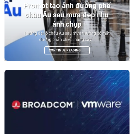
Prompt tạo ảnh đường phố
châu Âu sau mưa đẹp như
ảnh chụp
Những đại lộ châu Âu sau mưa thường có mặt
đường phản chiếu, hàng cây...
CONTINUE READING
→