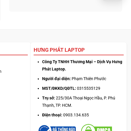
Claude:
laptop
bình
phù
Cân
theo
luận
hợp
ngân
tác
ở
sách
vụ
Core
với
Ultra
hiệu
5
năng
225H
thật
vs
Ryzen
HƯNG PHÁT LAPTOP
AI
5
340:
Công Ty TNHH Thương Mại – Dịch Vụ Hưng
Chip
Phát Laptop.
n
nào
tối
Người đại diện:
Phạm Thiên Phước
ưu
đa
MST/ĐKKD/QĐTL:
0315535129
nhiệm?
Trụ sở:
225/30A Thoại Ngọc Hầu, P. Phú
Thạnh, TP. HCM.
Điện thoại:
0903.134.635