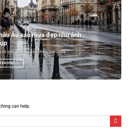
- THỦ THUẬT
hâu Âu sau mưa đẹp như ảnh
ụp
có mặt đường phản chiếu, hàng cây...
 READING
→
ching can help.