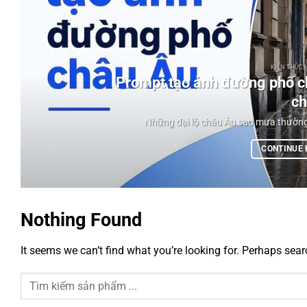
KIẾN THỨC 
Prompt tạo ảnh đường phố c
ch
Những đại lộ châu Âu sau mưa thường 
CONTINUE
Nothing Found
It seems we can’t find what you’re looking for. Perhaps sear