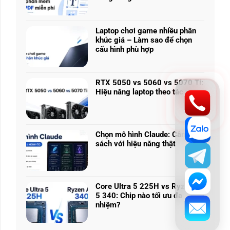
Prompt
Không
tạo
có
ảnh
bình
Laptop chơi game nhiều phân
đường
luận
khúc giá – Làm sao để chọn
phố
ở
cấu hình phù hợp
châu
KIẾN THỨC - THỦ THUẬT
Chỉnh
Âu
Chỉnh sửa PDF không cần Acrobat
Không
sửa
sau
có
đáng dùng
PDF
mưa
bình
RTX 5050 vs 5060 vs 5070 Ti:
không
đẹp
luận
Hiệu năng laptop theo tác vụ
Một file PDF chỉ cần sửa sai họ tên, ký xá
cần
như
ở
Acrobat:
Không
ảnh
Laptop
3
CONTINUE READING
có
chụp
chơi
phần
bình
game
mềm
luận
Chọn mô hình Claude: Cân ngân
nhiều
miễn
ở
sách với hiệu năng thật
phân
phí
RTX
khúc
Không
đáng
5050
giá
có
dùng
vs
–
bình
5060
Làm
luận
Core Ultra 5 225H vs Ryzen AI
vs
sao
ở
5 340: Chip nào tối ưu đa
5070
để
Chọn
nhiệm?
Ti:
chọn
mô
Hiệu
Không
cấu
hình
năng
có
hình