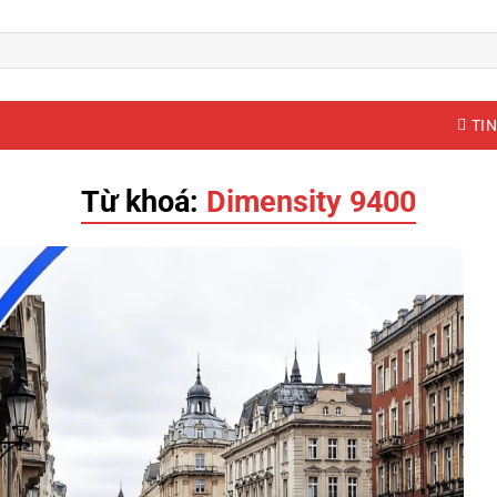
TIN
Từ khoá:
Dimensity 9400