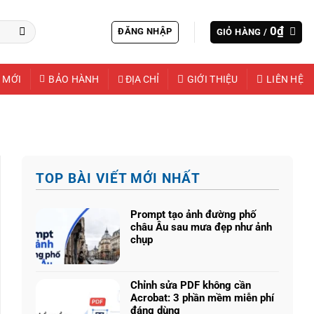
0
₫
ĐĂNG NHẬP
GIỎ HÀNG /
 MỚI
BẢO HÀNH
ĐỊA CHỈ
GIỚI THIỆU
LIÊN HỆ
TOP BÀI VIẾT MỚI NHẤT
Prompt tạo ảnh đường phố
châu Âu sau mưa đẹp như ảnh
chụp
Không
có
bình
Chỉnh sửa PDF không cần
luận
Acrobat: 3 phần mềm miễn phí
ở
đáng dùng