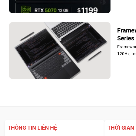
Framew
Series
Framework
120Hz, to
THÔNG TIN LIÊN HỆ
THỜI GIAN