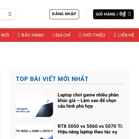
0
₫
ĐĂNG NHẬP
GIỎ HÀNG /
 MỚI
BẢO HÀNH
ĐỊA CHỈ
GIỚI THIỆU
LIÊN HỆ
TOP BÀI VIẾT MỚI NHẤT
Laptop chơi game nhiều phân
khúc giá – Làm sao để chọn
cấu hình phù hợp
Không
có
bình
RTX 5050 vs 5060 vs 5070 Ti:
luận
Hiệu năng laptop theo tác vụ
ở