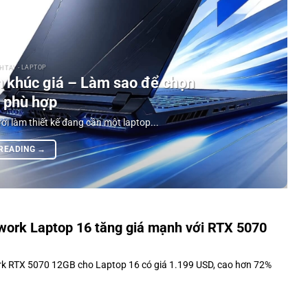
 TAY - LAPTOP
 khúc giá – Làm sao để chọn
 phù hợp
ời làm thiết kế đang cần một laptop...
 READING
→
ork Laptop 16 tăng giá mạnh với RTX 5070
 RTX 5070 12GB cho Laptop 16 có giá 1.199 USD, cao hơn 72%