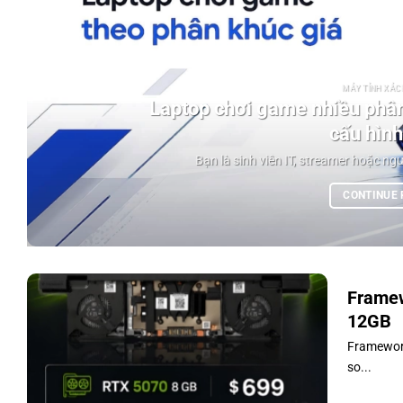
MÁY TÍNH XÁCH
Laptop chơi game nhiều phân
cấu hình
Bạn là sinh viên IT, streamer hoặc ngư
CONTINUE
Framew
12GB
Framework
so...