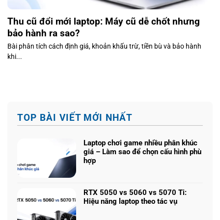
Thu cũ đổi mới laptop: Máy cũ dễ chốt nhưng
bảo hành ra sao?
Bài phân tích cách định giá, khoản khấu trừ, tiền bù và bảo hành
khi...
TOP BÀI VIẾT MỚI NHẤT
Laptop chơi game nhiều phân khúc
giá – Làm sao để chọn cấu hình phù
hợp
Không
có
bình
RTX 5050 vs 5060 vs 5070 Ti:
luận
Hiệu năng laptop theo tác vụ
ở
Không
Laptop