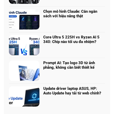
có
chơi
bình
game
luận
nhiều
Chọn mô hình Claude: Cân ngân
ở
phân
sách với hiệu năng thật
RTX
khúc
Không
5050
giá
có
vs
–
bình
5060
Làm
luận
vs
Core Ultra 5 225H vs Ryzen AI 5
sao
ở
5070
340: Chip nào tối ưu đa nhiệm?
để
Chọn
Ti:
Không
chọn
mô
Hiệu
có
cấu
hình
năng
bình
hình
Claude:
laptop
luận
phù
Cân
Prompt AI: Tạo logo 3D từ ảnh
theo
ở
hợp
ngân
phẳng, không cần biết thiết kế
tác
Core
sách
Không
vụ
Ultra
với
có
5
hiệu
bình
225H
năng
luận
vs
Update driver laptop ASUS, HP:
thật
ở
Ryzen
Auto Update hay tải từ web chính?
Prompt
AI
Không
AI:
5
có
Tạo
340:
bình
logo
Chip
luận