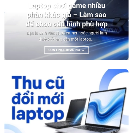
Laptop chơi game nhiều
phân khúc giá – Làm sao
để chọn cấu hình phù hợp
Bạn là sinh viên IT, streamer hoặc người làm
thiết kế đang cần một laptop...
CONTINUE READING
→