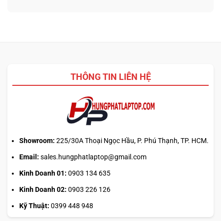
3D
nào
ở
từ
tối
Update
ảnh
ưu
driver
phẳng,
đa
laptop
không
nhiệm?
ASUS,
cần
HP:
biết
Auto
thiết
Update
kế
THÔNG TIN LIÊN HỆ
hay
tải
từ
web
chính?
Showroom:
225/30A Thoại Ngọc Hầu, P. Phú Thạnh, TP. HCM.
Email:
sales.hungphatlaptop@gmail.com
Kinh Doanh 01:
0903 134 635
Kinh Doanh 02:
0903 226 126
Kỹ Thuật:
0399 448 948