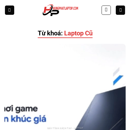
Skip
to
content
Từ khoá:
Laptop Cũ
MÁY TÍNH XÁCH TAY - LAPTOP