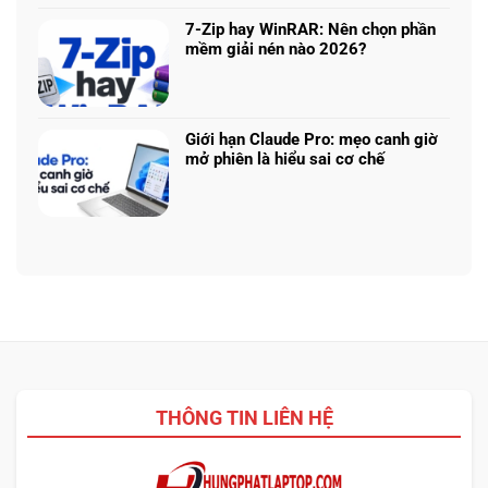
bình
nhiệm?
ASUS,
cần
luận
HP:
7-Zip hay WinRAR: Nên chọn phần
biết
ở
Auto
mềm giải nén nào 2026?
thiết
Thu
Update
Không
kế
cũ
hay
có
đổi
tải
bình
mới
từ
luận
laptop:
Giới hạn Claude Pro: mẹo canh giờ
web
ở
Máy
mở phiên là hiểu sai cơ chế
chính?
7-
cũ
Không
Zip
dễ
có
hay
chốt
bình
WinRAR:
nhưng
luận
Nên
bảo
ở
chọn
hành
Giới
phần
ra
hạn
mềm
sao?
Claude
giải
Pro:
nén
mẹo
nào
canh
2026?
giờ
THÔNG TIN LIÊN HỆ
mở
phiên
là
hiểu