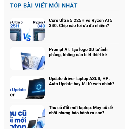
TOP BÀI VIẾT MỚI NHẤT
Core Ultra 5 225H vs Ryzen AI 5
340: Chip nào tối ưu đa nhiệm?
Không
có
bình
luận
Prompt AI: Tạo logo 3D từ ảnh
ở
phẳng, không cần biết thiết kế
Core
Không
Ultra
có
5
bình
225H
luận
vs
Update driver laptop ASUS, HP:
ở
Ryzen
Auto Update hay tải từ web chính?
Prompt
AI
Không
AI:
5
có
Tạo
340:
bình
logo
Chip
luận
3D
Thu cũ đổi mới laptop: Máy cũ dễ
nào
ở
từ
chốt nhưng bảo hành ra sao?
tối
Update
ảnh
Không
ưu
driver
phẳng,
có
đa
laptop
không