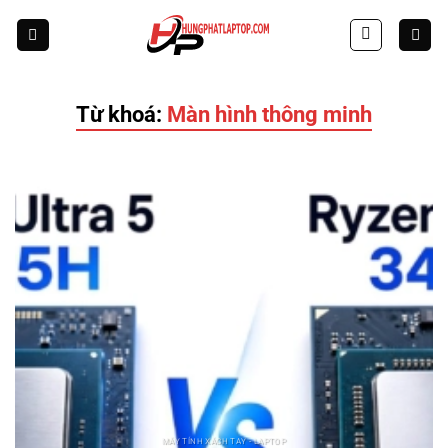
Skip
to
content
Từ khoá:
Màn hình thông minh
MÁY TÍNH XÁCH TAY - LAPTOP