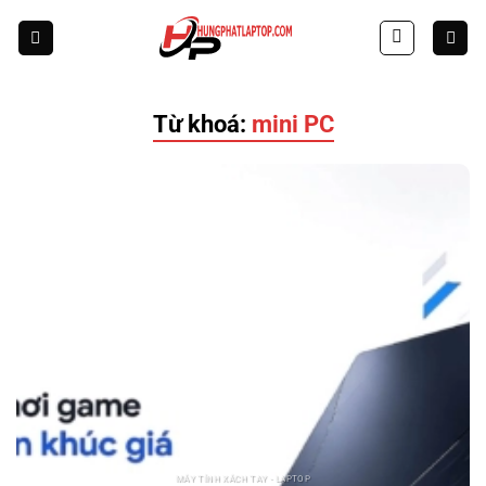
Skip
to
content
Từ khoá:
mini PC
MÁY TÍNH XÁCH TAY - LAPTOP