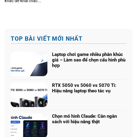
khác để khai thác...
TOP BÀI VIẾT MỚI NHẤT
Laptop chơi game nhiều phân khúc
giá – Làm sao để chọn cấu hình phù
hợp
Không
có
bình
RTX 5050 vs 5060 vs 5070 Ti:
luận
Hiệu năng laptop theo tác vụ
ở
Không
Laptop
có
chơi
bình
game
luận
nhiều
Chọn mô hình Claude: Cân ngân
ở
phân
sách với hiệu năng thật
RTX
khúc
Không
5050
giá
có
vs