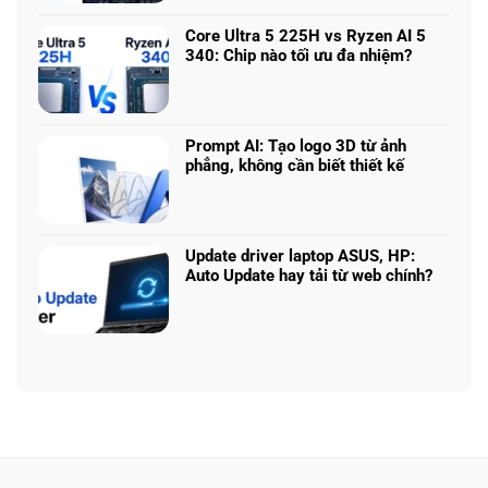
–
bình
5060
Làm
luận
vs
Core Ultra 5 225H vs Ryzen AI 5
sao
ở
5070
340: Chip nào tối ưu đa nhiệm?
để
Chọn
Ti:
Không
chọn
mô
Hiệu
có
cấu
hình
năng
bình
hình
Claude:
laptop
luận
phù
Cân
Prompt AI: Tạo logo 3D từ ảnh
theo
ở
hợp
ngân
phẳng, không cần biết thiết kế
tác
Core
sách
Không
vụ
Ultra
với
có
5
hiệu
bình
225H
năng
luận
vs
Update driver laptop ASUS, HP:
thật
ở
Ryzen
Auto Update hay tải từ web chính?
Prompt
AI
Không
AI:
5
có
Tạo
340:
bình
logo
Chip
luận
3D
nào
ở
từ
tối
Update
ảnh
ưu
driver
phẳng,
đa
laptop
không
nhiệm?
ASUS,
cần
HP:
biết