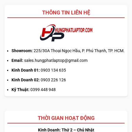
Auto
thiết
Update
kế
THÔNG TIN LIÊN HỆ
hay
tải
từ
web
chính?
Showroom:
225/30A Thoại Ngọc Hầu, P. Phú Thạnh, TP. HCM.
Email:
sales.hungphatlaptop@gmail.com
Kinh Doanh 01:
0903 134 635
Kinh Doanh 02:
0903 226 126
Kỹ Thuật:
0399 448 948
THỜI GIAN HOẠT ĐỘNG
Kinh Doanh: Thứ 2 – Chủ Nhật