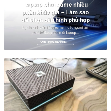
Laptop chơi game nhiều
phân khúc giá – Làm sao
để chọn cấu hình phù hợp
Bạn là sinh viên IT, streamer hoặc người làm
thiết kế đang cần một laptop...
CONTINUE READING
→