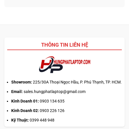
HP:
biết
ở
Auto
thiết
Thu
Update
kế
cũ
hay
đổi
tải
mới
từ
laptop:
web
Máy
chính?
cũ
THÔNG TIN LIÊN HỆ
dễ
chốt
nhưng
bảo
hành
ra
sao?
Showroom:
225/30A Thoại Ngọc Hầu, P. Phú Thạnh, TP. HCM.
Email:
sales.hungphatlaptop@gmail.com
Kinh Doanh 01:
0903 134 635
Kinh Doanh 02:
0903 226 126
Kỹ Thuật:
0399 448 948