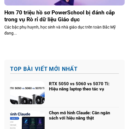
Hơn 70 triệu hồ sơ PowerSchool bị đánh cắp
trong vụ Rò rỉ dữ liệu Giáo dục
Các bậc phụ huynh, học sinh và nhà giáo dục trên toàn Bắc Mỹ
đang...
TOP BÀI VIẾT MỚI NHẤT
RTX 5050 vs 5060 vs 5070 Ti:
Hiệu năng laptop theo tác vụ
Không
có
bình
luận
Chọn mô hình Claude: Cân ngân
ở
sách với hiệu năng thật
RTX
Không
5050