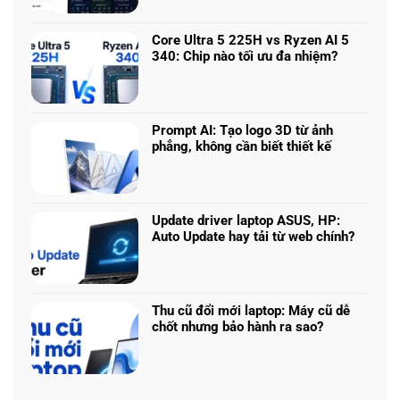
có
vs
bình
5060
luận
vs
Core Ultra 5 225H vs Ryzen AI 5
ở
5070
340: Chip nào tối ưu đa nhiệm?
Chọn
Ti:
Không
mô
Hiệu
có
hình
năng
bình
Claude:
laptop
luận
Cân
Prompt AI: Tạo logo 3D từ ảnh
theo
ở
ngân
phẳng, không cần biết thiết kế
tác
Core
sách
Không
vụ
Ultra
với
có
5
hiệu
bình
225H
năng
luận
vs
Update driver laptop ASUS, HP:
thật
ở
Ryzen
Auto Update hay tải từ web chính?
Prompt
AI
Không
AI:
5
có
Tạo
340:
bình
logo
Chip
luận
3D
Thu cũ đổi mới laptop: Máy cũ dễ
nào
ở
từ
chốt nhưng bảo hành ra sao?
tối
Update
ảnh
Không
ưu
driver
phẳng,
có
đa
laptop
không
bình
nhiệm?
ASUS,
cần
luận