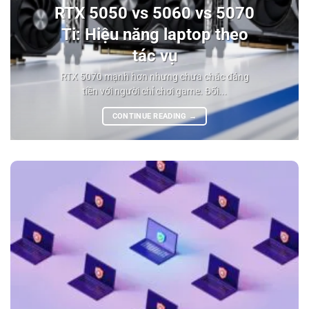
RTX 5050 vs 5060 vs 5070
Ti: Hiệu năng laptop theo
tác vụ
RTX 5070 mạnh hơn nhưng chưa chắc đáng
tiền với người chỉ chơi game. Đối...
CONTINUE READING
→