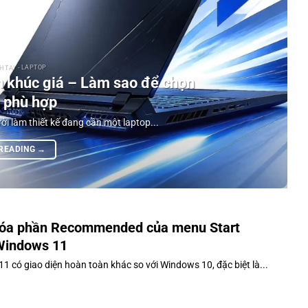
 TAY - LAPTOP
 khúc giá – Làm sao để chọn
 phù hợp
ời làm thiết kế đang cần một laptop...
 READING
→
óa phần Recommended của menu Start
Windows 11
1 có giao diện hoàn toàn khác so với Windows 10, đặc biệt là...