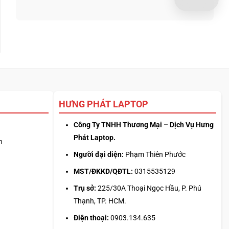
logo
340:
bình
3D
Chip
luận
từ
nào
ở
ảnh
tối
Update
phẳng,
ưu
driver
không
đa
laptop
cần
nhiệm?
ASUS,
biết
HP:
thiết
Auto
kế
Update
hay
HƯNG PHÁT LAPTOP
tải
từ
Công Ty TNHH Thương Mại – Dịch Vụ Hưng
web
chính?
Phát Laptop.
n
Người đại diện:
Phạm Thiên Phước
MST/ĐKKD/QĐTL:
0315535129
Trụ sở:
225/30A Thoại Ngọc Hầu, P. Phú
Thạnh, TP. HCM.
Điện thoại:
0903.134.635