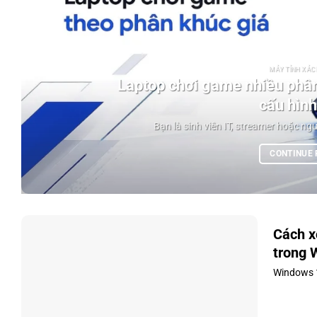
MÁY TÍNH XÁCH
Laptop chơi game nhiều phân
cấu hình
Bạn là sinh viên IT, streamer hoặc ngư
CONTINUE
Cách x
trong 
Windows 1