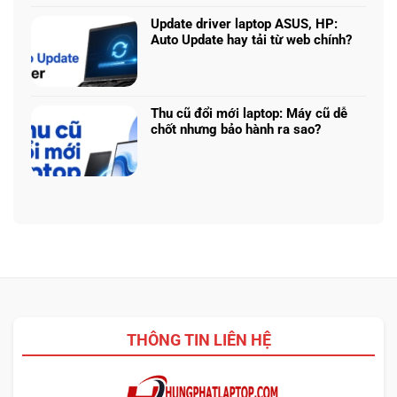
bình
225H
năng
luận
vs
Update driver laptop ASUS, HP:
thật
ở
Ryzen
Auto Update hay tải từ web chính?
Prompt
AI
Không
AI:
5
có
Tạo
340:
bình
logo
Chip
luận
3D
Thu cũ đổi mới laptop: Máy cũ dễ
nào
ở
từ
chốt nhưng bảo hành ra sao?
tối
Update
ảnh
Không
ưu
driver
phẳng,
có
đa
laptop
không
bình
nhiệm?
ASUS,
cần
luận
HP:
biết
ở
Auto
thiết
Thu
Update
kế
cũ
hay
đổi
tải
mới
từ
laptop:
web
Máy
chính?
cũ
THÔNG TIN LIÊN HỆ
dễ
chốt
nhưng
bảo