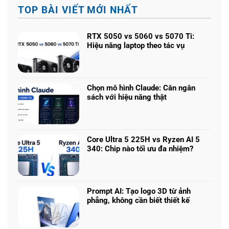
TOP BÀI VIẾT MỚI NHẤT
RTX 5050 vs 5060 vs 5070 Ti:
Hiệu năng laptop theo tác vụ
Không
có
bình
luận
Chọn mô hình Claude: Cân ngân
ở
sách với hiệu năng thật
RTX
Không
5050
có
vs
bình
5060
luận
vs
Core Ultra 5 225H vs Ryzen AI 5
ở
5070
340: Chip nào tối ưu đa nhiệm?
Chọn
Ti:
Không
mô
Hiệu
có
hình
năng
bình
Claude:
laptop
luận
Cân
Prompt AI: Tạo logo 3D từ ảnh
theo
ở
ngân
phẳng, không cần biết thiết kế
tác
Core
sách
Không
vụ
Ultra
với
có
5
hiệu