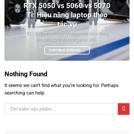
RTX 5050 vs 5060 vs 5070
Ti: Hiệu năng laptop theo
tác vụ
RTX 5070 mạnh hơn nhưng chưa chắc đáng
tiền với người chỉ chơi game. Đối...
CONTINUE READING
→
Nothing Found
It seems we can’t find what you’re looking for. Perhaps
searching can help.