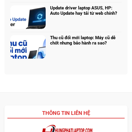
bình
225H
năng
luận
Update driver laptop ASUS, HP:
vs
thật
ở
Auto Update hay tải từ web chính?
Ryzen
Prompt
AI
Không
AI:
5
có
Tạo
340:
bình
logo
Chip
luận
Thu cũ đổi mới laptop: Máy cũ dễ
3D
nào
ở
chốt nhưng bảo hành ra sao?
từ
tối
Update
ảnh
Không
ưu
driver
phẳng,
có
đa
laptop
không
bình
nhiệm?
ASUS,
cần
luận
HP:
biết
ở
Auto
thiết
Thu
Update
kế
cũ
hay
đổi
tải
mới
từ
laptop:
web
Máy
chính?
cũ
THÔNG TIN LIÊN HỆ
dễ
chốt
nhưng
bảo