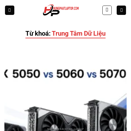
Skip
to
content
Từ khoá:
Trung Tâm Dữ Liệu
MÁY TÍNH XÁCH TAY - LAPTOP