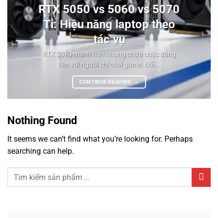
RTX 5050 vs 5060 vs 5070
Ti: Hiệu năng laptop theo
tác vụ
RTX 5070 mạnh hơn nhưng chưa chắc đáng
tiền với người chỉ chơi game. Đối...
CONTINUE READING
→
Nothing Found
It seems we can’t find what you’re looking for. Perhaps
searching can help.