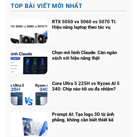
TOP BÀI VIẾT MỚI NHẤT
RTX 5050 vs 5060 vs 5070 Ti:
Hiệu năng laptop theo tác vụ
Không
có
bình
luận
Chọn mô hình Claude: Cân ngân
ở
sách với hiệu năng thật
RTX
Không
5050
có
vs
bình
5060
luận
Core Ultra 5 225H vs Ryzen AI 5
vs
ở
340: Chip nào tối ưu đa nhiệm?
5070
Chọn
Ti:
Không
mô
Hiệu
có
hình
năng
bình
Claude:
laptop
luận
Prompt AI: Tạo logo 3D từ ảnh
Cân
theo
ở
phẳng, không cần biết thiết kế
ngân
tác
Core
sách
Không
vụ
Ultra
với
có
5
hiệu