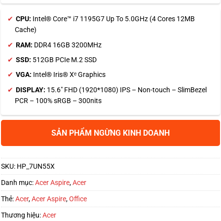
CPU:
Intel® Core™ i7 1195G7 Up To 5.0GHz (4 Cores 12MB
Cache)
RAM:
DDR4 16GB 3200MHz
SSD:
512GB PCIe M.2 SSD
VGA:
Intel® Iris® Xᵉ Graphics
DISPLAY:
15.6″ FHD (1920*1080) IPS – Non-touch – SlimBezel
PCR – 100% sRGB – 300nits
SẢN PHẨM NGỪNG KINH DOANH
SKU:
HP_7UN55X
Danh mục:
Acer Aspire
,
Acer
Thẻ:
Acer
,
Acer Aspire
,
Office
Thương hiệu:
Acer