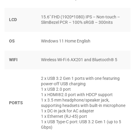
Acer Aspire Vero
được cung cấp sức mạnh bởi bộ xử lý
Intel Core thế hệ thứ 11 và đồ họa Intel Iris Xe cho hiệu suất
15.6″ FHD (1920*1080) IPS – Non-touch –
làm việc tuyệt vời. Bộ nhớ DDR4 16GB và SSD 512GB
LCD
SlimBezel PCR – 100% sRGB – 300nits
mang đến nhiều không gian lưu trữ hơn cho phép người
dùng thoải mái lưu trữ các tập tin nhạc, tài liệu hay video
trên máy tính của mình.
OS
Windows 11 Home English
Ngoài ra, Acer còn mang đến phần mềm VeroSense mới
WIFI
Wireless Wi-Fi 6 AX201 and Bluetooth® 5
giúp kiểm soát năng lượng pin hiệu quả và thông minh
hơn. Cho khả năng tiết kiệm pin cực cao với các chức năng
quan trọng bị tắt, cũng như giảm hiệu suất của cả hệ thống
2 x USB 3.2 Gen 1 ports with one featuring
để nâng cao tuổi thọ của pin hay tự động cân bằng giữa
power-off USB charging
1 x USB 2.0 port
hiệu suất và tiết kiệm năng lượng.
1 x HDMI®2.0 port with HDCP support
1 x 3.5 mm headphone/speaker jack,
PORTS
supporting headsets with built-in microphone
1 x DC-in jack for AC adapter
1 x Ethernet (RJ-45) port
1 x USB Type-C port: USB 3.2 Gen 1 (up to 5
Gbps)