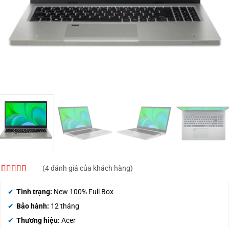
(
4
đánh giá của khách hàng)
4.75
4
trên 5
dựa trên
Tình trạng:
New 100% Full Box
đánh giá
Bảo hành:
12 tháng
Thương hiệu:
Acer