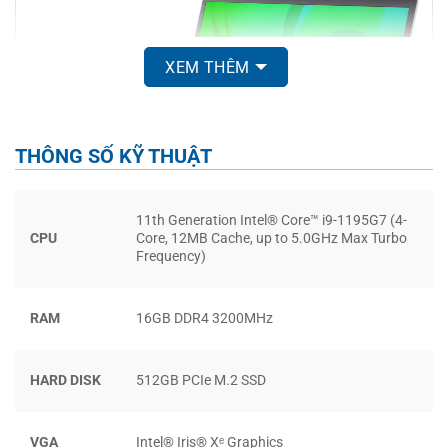
XEM THÊM
THÔNG SỐ KỸ THUẬT
11th Generation Intel® Core™ i9-1195G7 (4-
CPU
Core, 12MB Cache, up to 5.0GHz Max Turbo
Frequency)
Máy tính được thiết kế với cấu trúc dễ dàng nâng cấp để
phù hợp với nhu cầu tại từng thời điểm của người sử dụng.
RAM
16GB DDR4 3200MHz
Bao gồm việc sử dụng các vít tiêu chuẩn để quá trình sửa
chữa, nâng cấp và tái chế trở nên thuận tiện hơn.
HARD DISK
512GB PCIe M.2 SSD
HIỆU NĂNG TUYỆT VỜI
VGA
Intel® Iris® Xᵉ Graphics