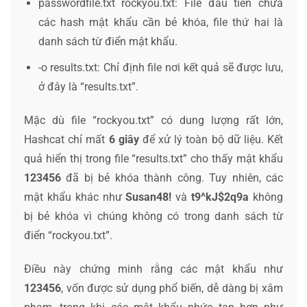
passwordfile.txt rockyou.txt
: File đầu tiên chứa
các hash mật khẩu cần bẻ khóa, file thứ hai là
danh sách từ điển mật khẩu.
-o results.txt
: Chỉ định file nơi kết quả sẽ được lưu,
ở đây là “results.txt”.
Mặc dù file “rockyou.txt” có dung lượng rất lớn,
Hashcat chỉ mất
6 giây
để xử lý toàn bộ dữ liệu. Kết
quả hiển thị trong file “results.txt” cho thấy mật khẩu
123456
đã bị bẻ khóa thành công. Tuy nhiên, các
mật khẩu khác như
Susan48!
và
t9^kJ$2q9a
không
bị bẻ khóa vì chúng không có trong danh sách từ
điển “rockyou.txt”.
Điều này chứng minh rằng các mật khẩu như
123456
, vốn được sử dụng phổ biến, dễ dàng bị xâm