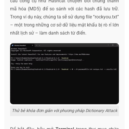
cầu công cụ như Hashcat chuyển đổi chúng thành
mã hóa (MD5) để so sánh với các hash đã lưu trữ.
Trong ví dụ này, chúng ta sẽ sử dụng file “rockyou.txt”
– một trong những cơ sở dữ liệu mật khẩu bị rò rỉ lớn
nhất lịch sử – làm danh sách từ điển.
Thử bẻ khóa đơn giản với phương pháp Dictionary Attack