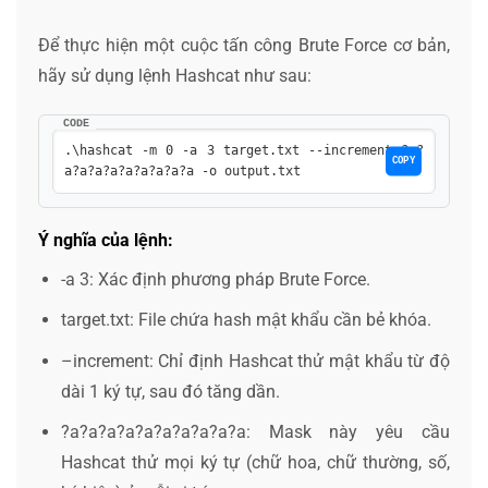
Để thực hiện một cuộc tấn công Brute Force cơ bản,
hãy sử dụng lệnh Hashcat như sau:
CODE
.\hashcat -m 0 -a 3 target.txt --increment ?a?
COPY
a?a?a?a?a?a?a?a?a -o output.txt
Ý nghĩa của lệnh:
-a 3
: Xác định phương pháp Brute Force.
target.txt
: File chứa hash mật khẩu cần bẻ khóa.
–increment
: Chỉ định Hashcat thử mật khẩu từ độ
dài 1 ký tự, sau đó tăng dần.
?a?a?a?a?a?a?a?a?a?a
: Mask này yêu cầu
Hashcat thử mọi ký tự (chữ hoa, chữ thường, số,