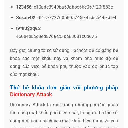
123456
:
e10adc3949ba59abbe56e057f20f883e
Susan48!
:
df1ce7227606805745ee6cbc644ecbe4
t9^kJ$2q9a
:
450e4e0ad3ed8766cb2ba83081c0a625
Bây giờ, chúng ta sẽ sử dụng Hashcat để cố gắng bẻ
khóa các mật khẩu này và khám phá mức độ dễ
dàng của việc bẻ khóa phụ thuộc vào độ phức tạp
của mật khẩu.
Thử bẻ khóa đơn giản với phương pháp
Dictionary Attack
Dictionary Attack là một trong những phương pháp
tấn công mật khẩu phổ biến nhất, trong đó tin tặc sử
dụng một danh sách các mật khẩu tiềm năng và yêu