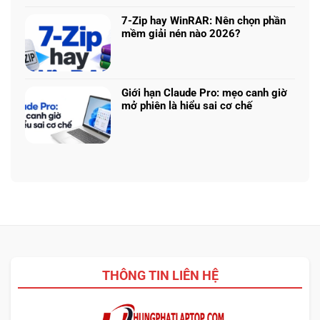
bình
nhiệm?
ASUS,
cần
luận
HP:
7-Zip hay WinRAR: Nên chọn phần
biết
ở
Auto
mềm giải nén nào 2026?
thiết
Thu
Update
Không
kế
cũ
hay
có
đổi
tải
bình
mới
từ
luận
laptop:
Giới hạn Claude Pro: mẹo canh giờ
web
ở
Máy
mở phiên là hiểu sai cơ chế
chính?
7-
cũ
Không
Zip
dễ
có
hay
chốt
bình
WinRAR:
nhưng
luận
Nên
bảo
ở
chọn
hành
Giới
phần
ra
hạn
mềm
sao?
Claude
giải
Pro:
nén
mẹo
nào
canh
2026?
giờ
THÔNG TIN LIÊN HỆ
mở
phiên
là
hiểu