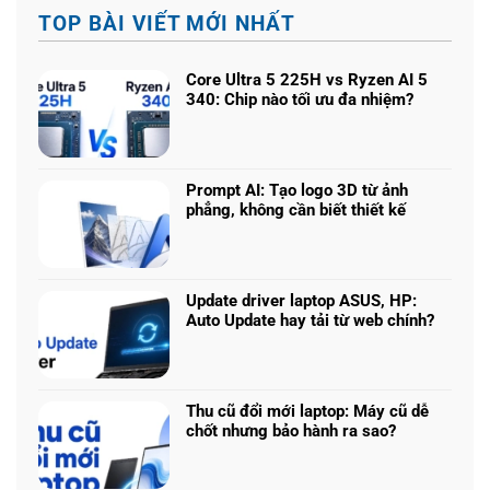
TOP BÀI VIẾT MỚI NHẤT
Core Ultra 5 225H vs Ryzen AI 5
340: Chip nào tối ưu đa nhiệm?
Không
có
bình
luận
Prompt AI: Tạo logo 3D từ ảnh
ở
phẳng, không cần biết thiết kế
Core
Không
Ultra
có
5
bình
225H
luận
vs
Update driver laptop ASUS, HP:
ở
Ryzen
Auto Update hay tải từ web chính?
Prompt
AI
Không
AI:
5
có
Tạo
340:
bình
logo
Chip
luận
3D
Thu cũ đổi mới laptop: Máy cũ dễ
nào
ở
từ
chốt nhưng bảo hành ra sao?
tối
Update
ảnh
Không
ưu
driver
phẳng,
có
đa
laptop
không