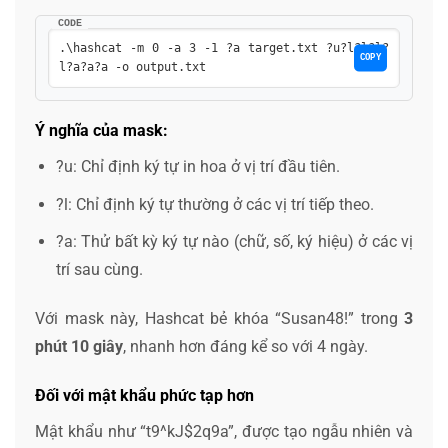
CODE
.\hashcat -m 0 -a 3 -1 ?a target.txt ?u?l?l?l?
COPY
l?a?a?a -o output.txt
Ý nghĩa của mask:
?u
: Chỉ định ký tự in hoa ở vị trí đầu tiên.
?l
: Chỉ định ký tự thường ở các vị trí tiếp theo.
?a
: Thử bất kỳ ký tự nào (chữ, số, ký hiệu) ở các vị
trí sau cùng.
Với mask này, Hashcat bẻ khóa “Susan48!” trong
3
phút 10 giây
, nhanh hơn đáng kể so với 4 ngày.
Đối với mật khẩu phức tạp hơn
Mật khẩu như “t9^kJ$2q9a”, được tạo ngẫu nhiên và