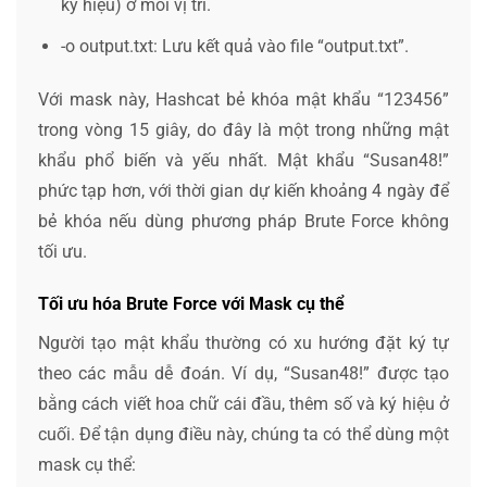
ký hiệu) ở mỗi vị trí.
-o output.txt
: Lưu kết quả vào file “output.txt”.
Với mask này, Hashcat bẻ khóa mật khẩu “123456”
trong vòng 15 giây, do đây là một trong những mật
khẩu phổ biến và yếu nhất. Mật khẩu “Susan48!”
phức tạp hơn, với thời gian dự kiến khoảng 4 ngày để
bẻ khóa nếu dùng phương pháp Brute Force không
tối ưu.
Tối ưu hóa Brute Force với Mask cụ thể
Người tạo mật khẩu thường có xu hướng đặt ký tự
theo các mẫu dễ đoán. Ví dụ, “Susan48!” được tạo
bằng cách viết hoa chữ cái đầu, thêm số và ký hiệu ở
cuối. Để tận dụng điều này, chúng ta có thể dùng một
mask cụ thể: