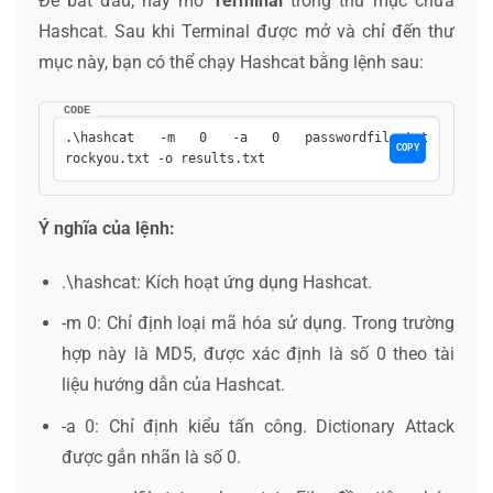
Để bắt đầu, hãy mở
Terminal
trong thư mục chứa
Hashcat. Sau khi Terminal được mở và chỉ đến thư
mục này, bạn có thể chạy Hashcat bằng lệnh sau:
CODE
.\hashcat -m 0 -a 0 passwordfile.txt 
COPY
rockyou.txt -o results.txt
Ý nghĩa của lệnh:
.\hashcat
: Kích hoạt ứng dụng Hashcat.
-m 0
: Chỉ định loại mã hóa sử dụng. Trong trường
hợp này là MD5, được xác định là số 0 theo tài
liệu hướng dẫn của Hashcat.
-a 0
: Chỉ định kiểu tấn công. Dictionary Attack
được gắn nhãn là số 0.