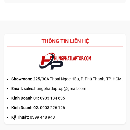
từ
tối
Update
ảnh
ưu
driver
phẳng,
đa
laptop
không
nhiệm?
ASUS,
cần
HP:
biết
Auto
thiết
Update
kế
THÔNG TIN LIÊN HỆ
hay
tải
từ
web
chính?
Showroom:
225/30A Thoại Ngọc Hầu, P. Phú Thạnh, TP. HCM.
Email:
sales.hungphatlaptop@gmail.com
Kinh Doanh 01:
0903 134 635
Kinh Doanh 02:
0903 226 126
Kỹ Thuật:
0399 448 948