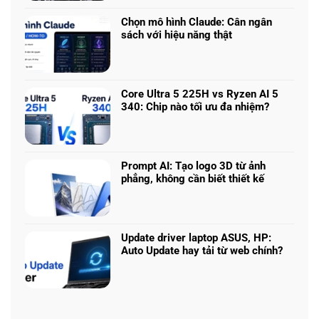
bình
game
luận
nhiều
Chọn mô hình Claude: Cân ngân
ở
phân
sách với hiệu năng thật
RTX
khúc
Không
5050
giá
có
vs
–
bình
5060
Làm
luận
vs
Core Ultra 5 225H vs Ryzen AI 5
sao
ở
5070
340: Chip nào tối ưu đa nhiệm?
để
Chọn
Ti:
Không
chọn
mô
Hiệu
có
cấu
hình
năng
bình
hình
Claude:
laptop
luận
phù
Cân
Prompt AI: Tạo logo 3D từ ảnh
theo
ở
hợp
ngân
phẳng, không cần biết thiết kế
tác
Core
sách
Không
vụ
Ultra
với
có
5
hiệu
bình
225H
năng
luận
vs
Update driver laptop ASUS, HP:
thật
ở
Ryzen
Auto Update hay tải từ web chính?
Prompt
AI
Không
AI:
5
có
Tạo
340:
bình
logo
Chip
luận
3D
nào
ở