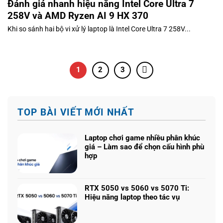
Đánh giá nhanh hiệu năng Intel Core Ultra 7
258V và AMD Ryzen AI 9 HX 370
Khi so sánh hai bộ vi xử lý laptop là Intel Core Ultra 7 258V...
1
2
3
TOP BÀI VIẾT MỚI NHẤT
Laptop chơi game nhiều phân khúc
giá – Làm sao để chọn cấu hình phù
hợp
Không
có
bình
RTX 5050 vs 5060 vs 5070 Ti:
luận
Hiệu năng laptop theo tác vụ
ở
Không
Laptop
có
chơi