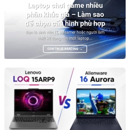
Laptop chơi game nhiều
phân khúc giá – Làm sao
để chọn cấu hình phù hợp
Bạn là sinh viên IT, streamer hoặc người làm
thiết kế đang cần một laptop...
CONTINUE READING
→