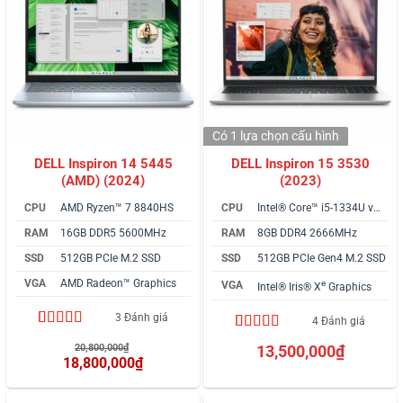
Có 1 lựa chọn
cấu hình
DELL Inspiron 14 5445
DELL Inspiron 15 3530
(AMD) (2024)
(2023)
CPU
AMD Ryzen™ 7 8840HS
CPU
Intel® Core™ i5-1334U vPro
RAM
16GB DDR5 5600MHz
RAM
8GB DDR4 2666MHz
SSD
512GB PCIe M.2 SSD
SSD
512GB PCIe Gen4 M.2 SSD
VGA
AMD Radeon™ Graphics
e
VGA
Intel® Iris® X
Graphics
3 Đánh giá
4 Đánh giá
5.00
3
trên 5
4.75
4
trên 5
Giá
20,800,000
₫
13,500,000
₫
dựa trên
dựa trên
gốc
18,800,000
₫
đánh giá
là:
đánh giá
Giá
20,800,000₫.
hiện
tại