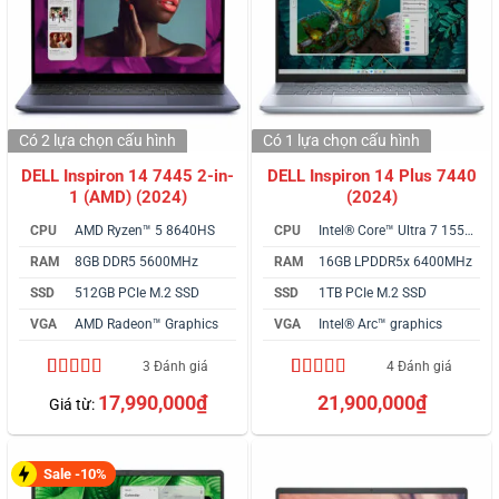
Có 2 lựa chọn
cấu hình
Có 1 lựa chọn
cấu hình
DELL Inspiron 14 7445 2-in-
DELL Inspiron 14 Plus 7440
1 (AMD) (2024)
(2024)
CPU
AMD Ryzen™ 5 8640HS
CPU
Intel® Core™ Ultra 7 155H vPro
RAM
8GB DDR5 5600MHz
RAM
16GB LPDDR5x 6400MHz
SSD
512GB PCIe M.2 SSD
SSD
1TB PCIe M.2 SSD
VGA
AMD Radeon™ Graphics
VGA
Intel® Arc™ graphics
3 Đánh giá
4 Đánh giá
5.00
3
trên 5
4.50
4
trên 5
17,990,000
₫
21,900,000
₫
Giá từ:
dựa trên
dựa trên
đánh giá
đánh giá
Sale -10%