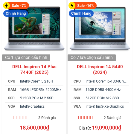
là:
Sale -7%
Sale -16%
18,800,000₫.
Chính Hãng
Chính Hãng
Có 1 lựa chọn
cấu hình
Có 7 lựa chọn
cấu hình
DELL Inspiron 14 Plus
DELL Inspiron 14 5440
7440F (2025)
(2024)
CPU
Intel® Core™ 5 210H
CPU
Intel® Core™ i5-1334U vPro
RAM
16GB LPDDR5x 5200MHz
RAM
16GB DDR5 4400MHz
SSD
512GB PCIe M.2 SSD
SSD
512GB PCIe M.2 SSD
VGA
Intel® graphics
VGA
Intel® Iris® Xe Graphics
3 Đánh giá
2 Đánh giá
4.33
3
trên 5
4.50
2
trên 5
18,500,000
₫
19,090,000
₫
Giá từ:
dựa trên
dựa trên