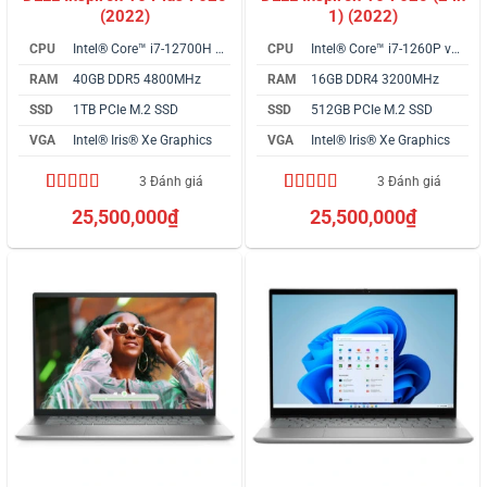
(2022)
1) (2022)
CPU
Intel® Core™ i7-12700H vPro
CPU
Intel® Core™ i7-1260P vPro
RAM
40GB DDR5 4800MHz
RAM
16GB DDR4 3200MHz
SSD
1TB PCIe M.2 SSD
SSD
512GB PCIe M.2 SSD
VGA
Intel® Iris® Xe Graphics
VGA
Intel® Iris® Xe Graphics
3 Đánh giá
3 Đánh giá
4.67
3
trên 5
4.67
3
trên 5
25,500,000
₫
25,500,000
₫
dựa trên
dựa trên
đánh giá
đánh giá