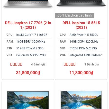
Có 1 lựa chọn
cấu hình
DELL Inspiron 17 7706 (2 in
DELL Inspiron 15 5515
1) (2021)
(2021)
CPU
Intel® Core™ i7-1165G7
CPU
AMD Ryzen™ 5 5500U
RAM
16GB DDR4 3200MHz
RAM
16GB DDR4 3200MHz
SSD
512GB PCIe M.2 SSD
SSD
512GB PCIe M.2 SSD
VGA
GeForce® MX350 2GB
VGA
Integrated AMD Radeon™ Graphics
4 Đánh giá
3 Đánh giá
5.00
4
trên 5
5.00
3
trên 5
31,800,000
₫
11,800,000
₫
dựa trên
dựa trên
đánh giá
đánh giá