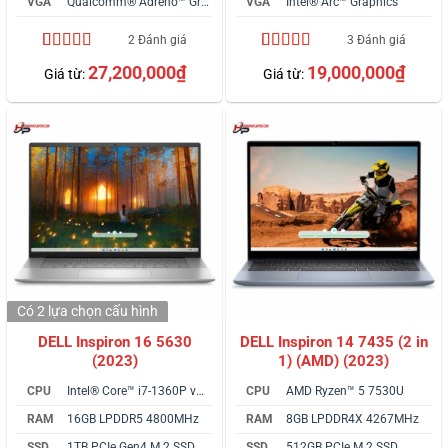
VGA
Qualcomm® Adreno™ Graphics
VGA
Intel® Arc™ Graphics
2 Đánh giá
3 Đánh giá
5.00
2
trên 5
5.00
3
trên 5
27,200,000
₫
19,000,000
₫
Giá từ:
Giá từ:
dựa trên
dựa trên
đánh giá
đánh giá
Có 2 lựa chọn
cấu hình
DELL Inspiron 16 5630
DELL Inspiron 14 7435 (2 in
(2023)
1) (AMD) (2023)
CPU
Intel® Core™ i7-1360P vPro
CPU
AMD Ryzen™ 5 7530U
RAM
16GB LPDDR5 4800MHz
RAM
8GB LPDDR4X 4267MHz
SSD
1TB PCIe Gen4 M.2 SSD
SSD
512GB PCIe M.2 SSD