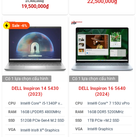
Giá
22,500,000
₫
21,900,000
₫
dựa trên
dựa trên
gốc
19,500,000
₫
đánh giá
đánh giá
là:
Giá
21,900,000₫.
hiện
tại
là:
Sale -6%
19,500,000₫.
Có 1 lựa chọn
cấu hình
Có 1 lựa chọn
cấu hình
DELL Inspiron 14 5430
DELL Inspiron 16 5640
(2023)
(2024)
CPU
Intel® Core™ i5-1340P vPro
CPU
Intel® Core™ 7 150U vPro
RAM
16GB LPDDR5 4800MHz
RAM
16GB DDR5 5200MHz
SSD
512GB PCIe Gen4 M.2 SSD
SSD
1TB PCIe =M.2 SSD
VGA
Intel® Graphics
e
VGA
Intel® Iris® X
Graphics