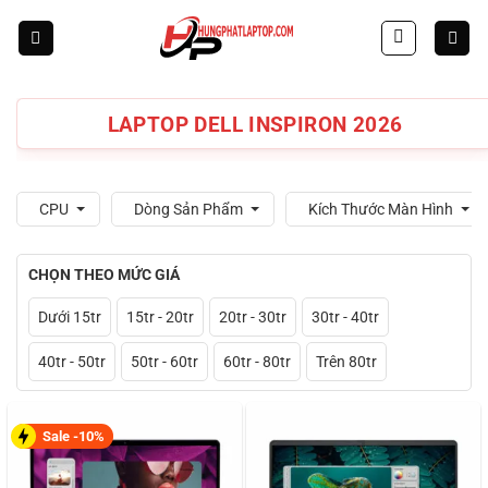
Skip
to
content
LAPTOP DELL INSPIRON 2026
CPU
Dòng Sản Phẩm
Kích Thước Màn Hình
CHỌN THEO MỨC GIÁ
Dưới 15tr
15tr - 20tr
20tr - 30tr
30tr - 40tr
40tr - 50tr
50tr - 60tr
60tr - 80tr
Trên 80tr
Sale -10%