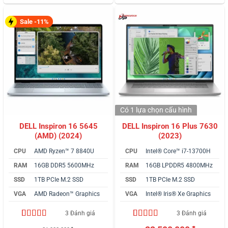
đánh giá
đánh giá
Sale -11%
Có 1 lựa chọn
cấu hình
DELL Inspiron 16 5645
DELL Inspiron 16 Plus 7630
(AMD) (2024)
(2023)
CPU
AMD Ryzen™ 7 8840U
CPU
Intel® Core™ i7-13700H
RAM
16GB DDR5 5600MHz
RAM
16GB LPDDR5 4800MHz
SSD
1TB PCIe M.2 SSD
SSD
1TB PCIe M.2 SSD
VGA
AMD Radeon™ Graphics
VGA
Intel® Iris® Xe Graphics
3 Đánh giá
3 Đánh giá
4.67
3
trên 5
4.67
3
trên 5