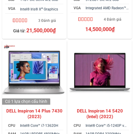
VGA
Integrated AMD Radeon™ Graphics
e
VGA
Intel® Iris® X
Graphics
4 Đánh giá
3 Đánh giá
5.00
4
trên 5
5.00
3
trên 5
14,500,000
₫
21,500,000
₫
Giá từ:
dựa trên
dựa trên
đánh giá
đánh giá
Có 1 lựa chọn
cấu hình
DELL Inspiron 14 Plus 7430
DELL Inspiron 14 5420
(2023)
(Intel) (2022)
CPU
Intel® Core™ i7-13620H
CPU
Intel® Core™ i5-1240P vPro
RAM
16GB LPDDR5 4800MHz
RAM
16GB DDR4 3200MHz