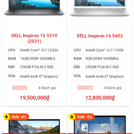
DELL Inspiron 15 5510
DELL Inspiron 14 5402
(2021)
CPU
Intel® Core™ i5-11320H
CPU
Intel® Core™ i3-1115G4
RAM
16GB DDR4 3200MHz
RAM
8GB DDR4 3200MHz
SSD
256GB PCIe M.2 SSD
SSD
256GB PCIe M.2 SSD
e
e
VGA
VGA
Intel® Iris® X
Graphics
Intel® Iris® X
Graphics
4 Đánh giá
4 Đánh giá
4.75
4
trên 5
4.75
4
trên 5
19,500,000
₫
12,800,000
₫
dựa trên
dựa trên
đánh giá
đánh giá
Sale -6%
Sale -5%