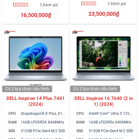
2 Đánh giá
3 Đánh giá
5.00
2
trên 5
5.00
3
trên 5
23,500,000
₫
16,500,000
₫
dựa trên
dựa trên
đánh giá
đánh giá
Có 2 lựa chọn
cấu hình
Có 2 lựa chọn
cấu hình
DELL Inspiron 14 Plus 7441
DELL Inspiron 16 7640 (2 in
(2024)
1) (2024)
CPU
Snapdragon® X Plus, X1E-64-100
CPU
Intel® Core™ Ultra 5 125U vPro
RAM
16GB LPDDR5X 8448MHz
RAM
16GB LPDDR5x 6400MHz
SSD
512GB PCIe Gen4 M.2 SSD
SSD
512GB PCIe Gen4 M.2 SSD