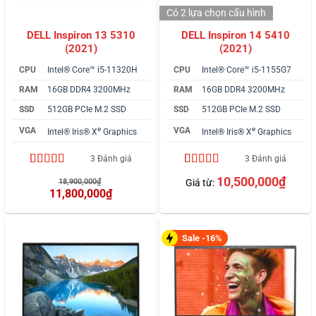
Có 2 lựa chọn
cấu hình
DELL Inspiron 13 5310
DELL Inspiron 14 5410
(2021)
(2021)
CPU
Intel® Core™ i5-11320H
CPU
Intel® Core™ i5-1155G7
RAM
16GB DDR4 3200MHz
RAM
16GB DDR4 3200MHz
SSD
512GB PCIe M.2 SSD
SSD
512GB PCIe M.2 SSD
e
e
VGA
VGA
Intel® Iris® X
Graphics
Intel® Iris® X
Graphics
3 Đánh giá
3 Đánh giá
4.33
3
trên 5
5.00
3
trên 5
Giá
10,500,000
₫
18,900,000
₫
Giá từ:
dựa trên
dựa trên
gốc
11,800,000
₫
đánh giá
đánh giá
là:
Giá
18,900,000₫.
hiện
tại
là:
Sale -16%
11,800,000₫.