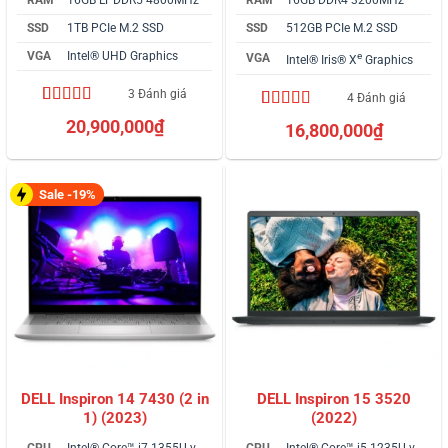
SSD
1TB PCIe M.2 SSD
SSD
512GB PCIe M.2 SSD
VGA
Intel® UHD Graphics
e
VGA
Intel® Iris® X
Graphics
3 Đánh giá
4 Đánh giá
5.00
3
trên 5
4.50
4
trên 5
20,900,000
₫
16,800,000
₫
dựa trên
dựa trên
đánh giá
đánh giá
Sale -19%
DELL Inspiron 14 7430 (2 in
DELL Inspiron 15 3520
1) (2023)
(2022)