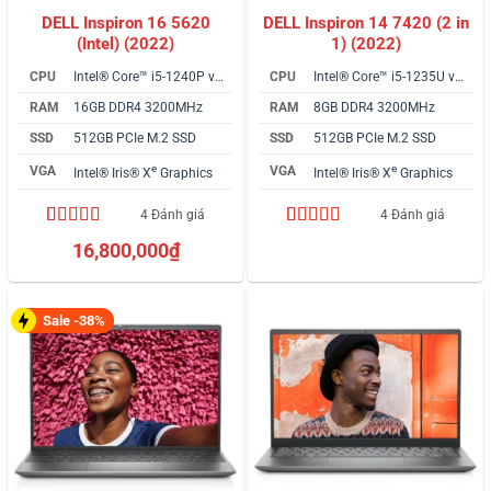
DELL Inspiron 16 5620
DELL Inspiron 14 7420 (2 in
(Intel) (2022)
1) (2022)
CPU
Intel® Core™ i5-1240P vPro
CPU
Intel® Core™ i5-1235U vPro
RAM
16GB DDR4 3200MHz
RAM
8GB DDR4 3200MHz
SSD
512GB PCIe M.2 SSD
SSD
512GB PCIe M.2 SSD
e
e
VGA
VGA
Intel® Iris® X
Graphics
Intel® Iris® X
Graphics
4 Đánh giá
4 Đánh giá
4.75
4
trên 5
4.75
4
trên 5
16,800,000
₫
dựa trên
dựa trên
đánh giá
đánh giá
Sale -38%