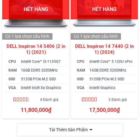
HẾT HÀNG
HẾT HÀNG
Có 1 lựa chọn
cấu hình
Có 1 lựa chọn
cấu hình
DELL Inspiron 14 5406 (2 in
DELL Inspiron 14 7440 (2 in
1) (2021)
1) (2024)
CPU
Intel® Core™ i5-1135G7
CPU
Intel® Core™ 5 120U vPro
RAM
16GB DDR5 3200MHz
RAM
16GB DDR5 5200MHz
SSD
512GB PCIe M.2 SSD
SSD
512GB PCIe M.2 SSD
VGA
Intel® Iris® Xe Graphics
VGA
Intel® Graphics
4 Đánh giá
3 Đánh giá
4.75
4
trên 5
4.33
3
trên 5
11,800,000
₫
17,500,000
₫
dựa trên
dựa trên
đánh giá
đánh giá
Tải Thêm Sản Phẩm