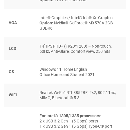
bị tấm nền
WVA (Wide View Angle)
và độ sáng đạt
300
nits
, thiết bị đảm bảo hình ảnh luôn sắc nét, trung thực và
Intel® Graphics / Intel® Iris® Xe Graphics
không bị biến sắc khi quan sát từ nhiều góc độ khác nhau.
VGA
Option:
Nvidia® GeForce® MX570A 2GB
Độ bao phủ màu đạt
100% sRGB
là thông số lý tưởng giúp
GDDR6
chiếc
laptop
này tái tạo màu sắc chuẩn xác, đáp ứng khắt
khe các nhu cầu từ xử lý đồ họa, biên tập video đến trải
14″ IPS FHD+ (1920*1200) – Non-touch,
LCD
nghiệm giải trí sống động cho người dùng.
60Hz, Anti-Glare, ComfortView, 250 nits
Windows 11 Home English
OS
Office Home and Student 2021
Realtek Wi-Fi 6 RTL8852BE, 2×2, 802.11ax,
WIFI
MIMO, Bluetooth® 5.3
For Intel® 1305/1335 processors:
2 x USB 3.2 Gen 1 (5 Gbps) ports
1 x USB 3.2 Gen 1 (5 Gbps) Type-C® port