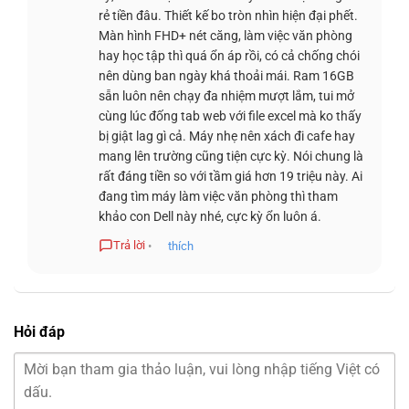
rẻ tiền đâu. Thiết kế bo tròn nhìn hiện đại phết.
Màn hình FHD+ nét căng, làm việc văn phòng
Touchpad
của
Dell Inspiron 14 5440
sử dụng công nghệ
hay học tập thì quá ổn áp rồi, có cả chống chói
nên dùng ban ngày khá thoải mái. Ram 16GB
Precision Touchpad
mang lại độ nhạy cao và hỗ trợ
cử chỉ
sẵn luôn nên chạy đa nhiệm mượt lắm, tui mở
đa điểm
mượt mà. Với bề mặt trơn nhẵn cùng viền mỏng
cùng lúc đống tab web với file excel mà ko thấy
tinh tế, bộ phận này cho phép thực hiện các lệnh cuộn hay
bị giật lag gì cả. Máy nhẹ nên xách đi cafe hay
phóng to một cách tự nhiên. Sự kết hợp giữa phần cứng
mang lên trường cũng tiện cực kỳ. Nói chung là
nhạy bén và phần mềm tối ưu biến chiếc
laptop
này thành
rất đáng tiền so với tầm giá hơn 19 triệu này. Ai
công cụ hỗ trợ
đa nhiệm
lý tưởng cho giới văn phòng hiện
đang tìm máy làm việc văn phòng thì tham
đại.
khảo con Dell này nhé, cực kỳ ổn luôn á.
Trả lời
•
thích
KHE CẮM & KẾT NỐI TRÊN DELL
INSPIRON 14 5440
Hỏi đáp
Khả năng kết nối là ưu điểm vượt trội trên
Dell Inspiron 14
5440 (2024)
với hệ thống cổng ngoại vi đa dạng. Máy
trang bị hai cổng
USB 3.2 Gen 1
và một cổng
USB Type-C
hỗ trợ
Thunderbolt 4
, cho phép truyền tải dữ liệu tốc độ