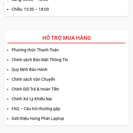
thông minh trên máy còn tự động điều tiết dựa theo mức
Chiều: 13:30 – 18:00
độ phức tạp của tác vụ, từ đó kéo dài tuổi thọ linh kiện và
duy trì hiệu suất bền bỉ.
HỖ TRỢ MUA HÀNG
Phương thức Thanh Toán
Chính sách Bảo Mật Thông Tin
Quy Định Bảo Hành
Chính sách Vận Chuyển
Chính Đổi Trả & Hoàn Tiền
Chính Xử Lý Khiếu Nại
FAQ – Câu hỏi thường gặp
Với khả năng cung cấp nguồn năng lượng ổn định,
Dell
Giới thiệu Hưng Phát Laptop
Inspiron 14 5440
là trợ thủ đắc lực cho
doanh nhân
,
nhà
sáng tạo nội dung
và sinh viên thường xuyên phải làm việc