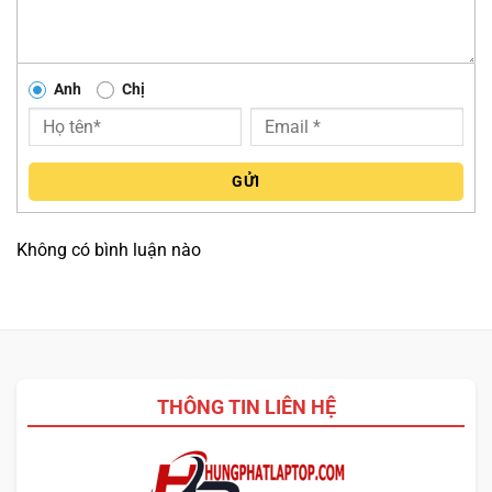
cao. Việc tích hợp
Power Delivery
và
DisplayPort
giúp
người dùng dễ dàng sạc nhanh hoặc xuất hình ảnh độ
phân giải cao, đáp ứng tốt các yêu cầu trình chiếu và xử lý
Anh
Chị
đồ họa chuyên sâu.
GỬI
Không có bình luận nào
THÔNG TIN LIÊN HỆ
Bên cạnh đó,
Dell Inspiron 14 5440
còn sở hữu khe
thẻ nhớ