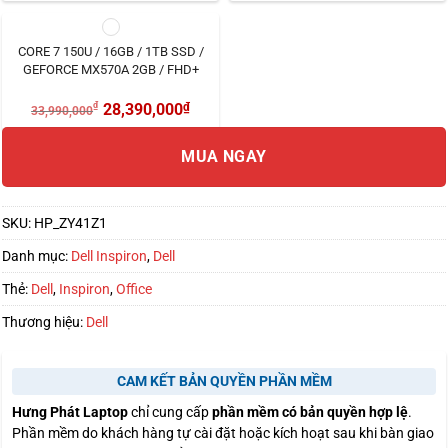
CORE 7 150U / 16GB / 1TB SSD /
GEFORCE MX570A 2GB / FHD+
₫
28,390,000
₫
33,990,000
MUA NGAY
SKU:
HP_ZY41Z1
Danh mục:
Dell Inspiron
,
Dell
Thẻ:
Dell
,
Inspiron
,
Office
Thương hiệu:
Dell
CAM KẾT BẢN QUYỀN PHẦN MỀM
Hưng Phát Laptop
chỉ cung cấp
phần mềm có bản quyền hợp lệ
.
Phần mềm do khách hàng tự cài đặt hoặc kích hoạt sau khi bàn giao