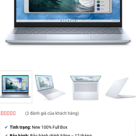
(
2
đánh giá của khách hàng)
4.5
2
trên 5
dựa trên
Tình trạng:
New 100% Full Box
đánh giá
Bảo hành:
Bảo hành chính hãng – 12 tháng