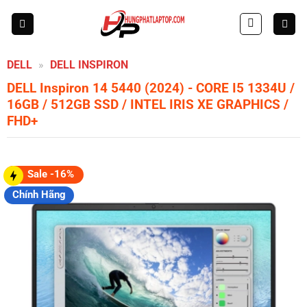
Skip
to
content
DELL
»
DELL INSPIRON
DELL Inspiron 14 5440 (2024)
- CORE I5 1334U /
16GB / 512GB SSD / INTEL IRIS XE GRAPHICS /
FHD+
Sale -16%
Chính Hãng