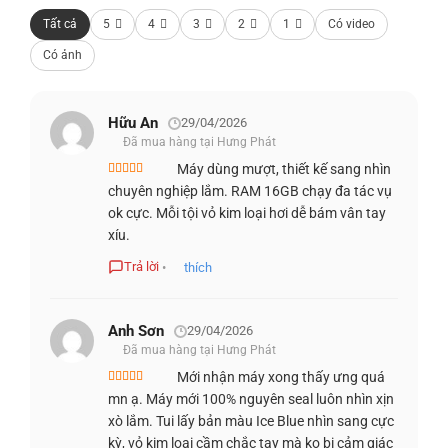
Tất cả
5
4
3
2
1
Có video
Hệ thống nhập liệu trên
Dell Inspiron 14 5440
được tinh
chỉnh nhằm tối ưu hóa hiệu suất cho
người dùng chuyên
Có ảnh
nghiệp
. Bàn phím đạt chuẩn quốc tế với hành trình hợp lý
và độ phản hồi chính xác, giúp giảm mỏi tay khi làm việc
Hữu An
29/04/2026
lâu dài. Việc tích hợp
đèn nền
hỗ trợ
doanh nhân
xử lý
Đã mua hàng tại Hưng Phát
công việc hiệu quả trong môi trường thiếu sáng, đảm bảo
Máy dùng mượt, thiết kế sang nhìn
mọi thao tác luôn suôn sẻ và chuẩn xác.
Được xếp
chuyên nghiệp lắm. RAM 16GB chạy đa tác vụ
hạng
4
5
sao
ok cực. Mỗi tội vỏ kim loại hơi dễ bám vân tay
xíu.
Trả lời
•
thích
Anh Sơn
29/04/2026
Đã mua hàng tại Hưng Phát
Mới nhận máy xong thấy ưng quá
Được xếp
mn ạ. Máy mới 100% nguyên seal luôn nhìn xịn
hạng
5
5 sao
xò lắm. Tui lấy bản màu Ice Blue nhìn sang cực
kỳ, vỏ kim loại cầm chắc tay mà ko bị cảm giác