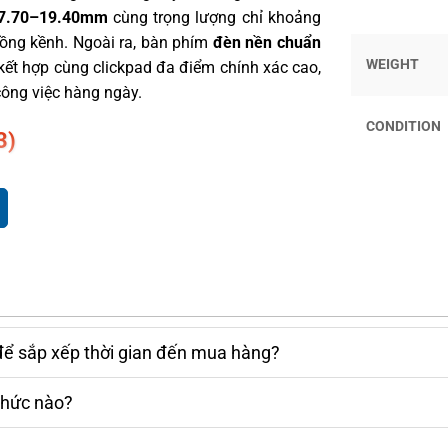
17.70–19.40mm
cùng trọng lượng chỉ khoảng
cồng kềnh. Ngoài ra, bàn phím
đèn nền chuẩn
WEIGHT
 kết hợp cùng clickpad đa điểm chính xác cao,
công việc hàng ngày.
CONDITION
3)
 FHD (1920×1080)
với tấm nền IPS, mang lại
 rộng. Công nghệ
Anti-Glare
cùng độ sáng 300
ện ánh sáng khác nhau, kể cả ngoài trời. Đặc
rực quan, mang lại sự linh hoạt cho công việc
để sắp xếp thời gian đến mua hàng?
thức nào?