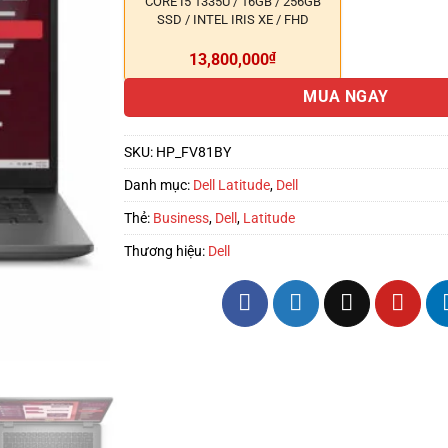
CORE I5 1335U / 16GB / 256GB
SSD / INTEL IRIS XE / FHD
13,800,000
₫
MUA NGAY
SKU:
HP_FV81BY
Danh mục:
Dell Latitude
,
Dell
Thẻ:
Business
,
Dell
,
Latitude
Thương hiệu:
Dell