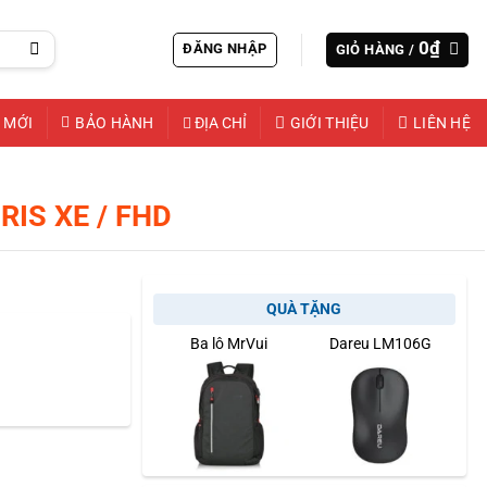
0
₫
ĐĂNG NHẬP
GIỎ HÀNG /
 MỚI
BẢO HÀNH
ĐỊA CHỈ
GIỚI THIỆU
LIÊN HỆ
IRIS XE / FHD
QUÀ TẶNG
Ba lô MrVui
Dareu LM106G