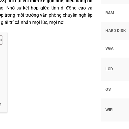
23)
nổi bật với
thiết kế gọn nhẹ, hiệu năng ổn
ng. Nhờ sự kết hợp giữa tính di động cao và
RAM
ợp trong môi trường văn phòng chuyên nghiệp
iải trí cá nhân mọi lúc, mọi nơi.
HARD DISK
VGA
LCD
OS
?
WIFI