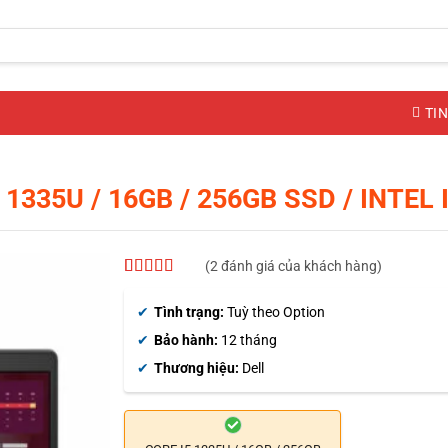
TIN
 1335U / 16GB / 256GB SSD / INTEL 
(
2
đánh giá của khách hàng)
5
2
trên 5 dựa
trên
đánh
Tình trạng:
Tuỳ theo Option
giá
Bảo hành:
12 tháng
Thương hiệu:
Dell