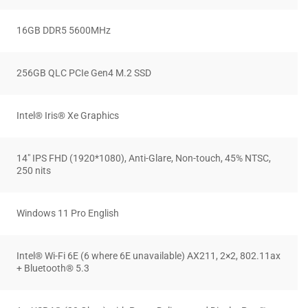
16GB DDR5 5600MHz
256GB QLC PCIe Gen4 M.2 SSD
Intel® Iris® Xe Graphics
14″ IPS FHD (1920*1080), Anti-Glare, Non-touch, 45% NTSC,
250 nits
Windows 11 Pro English
Intel® Wi-Fi 6E (6 where 6E unavailable) AX211, 2×2, 802.11ax
+ Bluetooth® 5.3