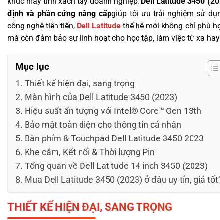
khúc máy tính xách tay doanh nghiệp,
Dell Latitude 3450 (20
định và phần cứng nâng cấp
giúp tối ưu trải nghiệm sử dụ
công nghệ tiên tiến,
Dell Latitude
thế hệ mới không chỉ phù h
mà còn đảm bảo sự linh hoạt cho học tập, làm việc từ xa hay g
Mục lục
Thiết kế hiện đại, sang trọng
Màn hình của Dell Latitude 3450 (2023)
Hiệu suất ấn tượng với Intel® Core™ Gen 13th
Bảo mật toàn diện cho thông tin cá nhân
Bàn phím & Touchpad Dell Latitude 3450 2023
Khe cắm, Kết nối & Thời lượng Pin
Tổng quan về Dell Latitude 14 inch 3450 (2023)
Mua Dell Latitude 3450 (2023) ở đâu uy tín, giá tốt
THIẾT KẾ HIỆN ĐẠI, SANG TRỌNG