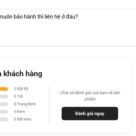
muốn bảo hành thì liên hệ ở đâu?
a khách hàng
2 Rất tốt
Chia sẻ đánh giá của bạn về sản
0 Tốt
phẩm
0 Trung Bình
0 Kém
Đánh giá ngay
nh và chính xác, hỗ trợ đa điểm mượt mà khi
0 Rất kém
 bị còn đi kèm tùy chọn
camera FHD hoặc FHD
ính năng
Windows Hello
qua camera nhận diện