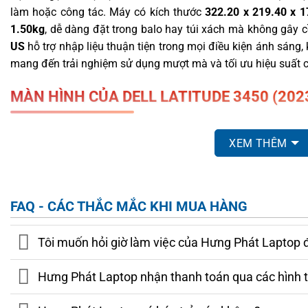
làm hoặc công tác. Máy có kích thước
322.20 x 219.40 x 
1.50kg
, dễ dàng đặt trong balo hay túi xách mà không gây 
US
hỗ trợ nhập liệu thuận tiện trong mọi điều kiện ánh sáng,
mang đến trải nghiệm sử dụng mượt mà và tối ưu hiệu suất 
MÀN HÌNH CỦA DELL LATITUDE 3450 (202
Dell Latitude 3450 (2023)
được trang bị màn hình
14 inch
XEM THÊM
chất lượng hiển thị sắc nét, độ tương phản cao và góc nhìn
nits giúp người dùng làm việc hiệu quả trong nhiều điều ki
biệt, phiên bản hỗ trợ
màn hình cảm ứng
cho phép thao tác t
văn phòng, học tập hoặc sáng tạo nội dung.
FAQ - CÁC THẮC MẮC KHI MUA HÀNG
Tôi muốn hỏi giờ làm việc của Hưng Phát Laptop 
Hưng Phát Laptop nhận thanh toán qua các hình 