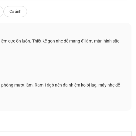
 cho người dùng trong môi trường làm việc
Có ảnh
 GEN 13TH
m cực ổn luôn. Thiết kế gọn nhẹ dễ mang đi làm, màn hình sắc
 Gen 13th
, mang lại khả năng xử lý mạnh mẽ
kết hợp giữa các lõi hiệu năng cao và lõi tiết
 trong các tác vụ văn phòng lẫn đồ họa nhẹ,
ới nhịp làm việc linh hoạt hiện nay.
n phòng mượt lắm. Ram 16gb nên đa nhiệm ko bị lag, máy nhẹ dễ