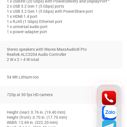
1 x USB4® (20 Gbps) with PowerDelivery and DisplayPort™
2 x USB 3.2 Gen 1 (5 Gbps) ports
1 x USB 3.2 Gen 1 (5 Gbps) with PowerShare port
1 x HDMI 1.4 port
1 x RJ45 (1 Gbps) Ethernet port
1 x universal audio port
1 x power-adapter port
Stereo speakers with Waves MaxxAudio® Pro
Realtek ALC3204 Audio Controller
2 W x 2 = 4 W total
54 Wh Lithium-Ion
720p at 30 fps HD camera
Height (rear): 0.76 in. (19.40 mm)
Height (front): 0.70 in. (17.70 mm)
Width: 12.69 in. (322.20 mm)