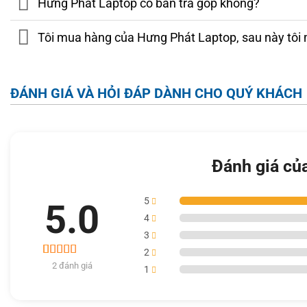
Hưng Phát Laptop có bán trả góp không?
Tôi mua hàng của Hưng Phát Laptop, sau này tôi 
ĐÁNH GIÁ VÀ HỎI ĐÁP DÀNH CHO QUÝ KHÁCH
Đánh giá củ
5
5.0
4
3
2
Khả năng cảm ứng trên
Dell Latitude 3450 2023
phản hồi nha
2
2 đánh giá
5.0
1
trên 5 dựa
phóng to, thu nhỏ hoặc chuyển đổi ứng dụng. Ngoài ra, thiết
trên
đánh
IR với HDR
, đáp ứng tốt cho họp trực tuyến và video call. T
giá