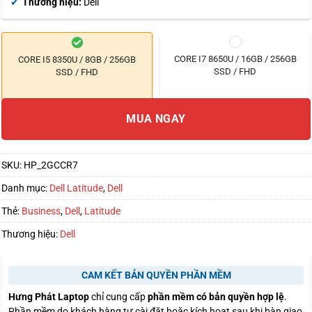
Thương hiệu:
Dell
CORE I7 8650U / 16GB / 256GB
CORE I5 8350U / 8GB / 256GB
SSD / FHD
SSD / FHD
MUA NGAY
SKU:
HP_2GCCR7
Danh mục:
Dell Latitude
,
Dell
Thẻ:
Business
,
Dell
,
Latitude
Thương hiệu:
Dell
CAM KẾT BẢN QUYỀN PHẦN MỀM
Hưng Phát Laptop
chỉ cung cấp
phần mềm có bản quyền hợp lệ
.
Phần mềm do khách hàng tự cài đặt hoặc kích hoạt sau khi bàn giao