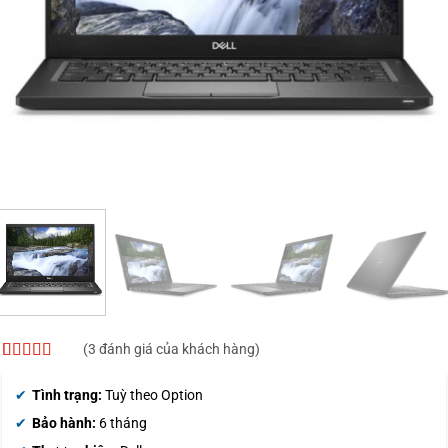
(
3
đánh giá của khách hàng)
5
3
trên 5 dựa
trên
đánh
Tình trạng:
Tuỳ theo Option
giá
Bảo hành:
6 tháng