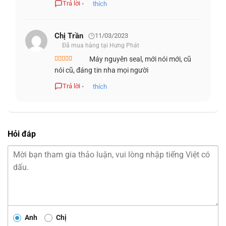
Trả lời
•
thích
thanh 3.5mm, khe cắm Micro SD và Micro SIM, USB 3.1 và
cổng Ethernet.
Chị Trần
11/03/2023
Đã mua hàng tại Hưng Phát
Máy nguyên seal, mới nói mới, cũ
Được xếp
nói cũ, đáng tin nha mọi người
hạng
5
5 sao
Trả lời
•
thích
Hỏi đáp
Với sự tiện ích này, bạn có thể kết nối chiếc laptop với các
thiết bị khác một cách dễ dàng và linh hoạt. Không còn lo
lắng về việc thiếu cổng kết nối trong quá trình làm việc.
TỔNG KẾT VỀ DELL LATITUDE 7390
Anh
Chị