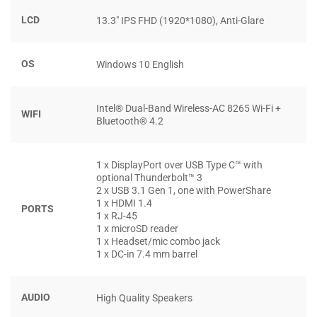
vụ văn phòng, xử lý đồ họa 2D trơn tru và mượt mà. Bạn có
LCD
13.3″ IPS FHD (1920*1080), Anti-Glare
thể thoải mái làm việc với các ứng dụng công việc từ đơn
giản đến phức tạp, cũng như chơi các tựa game online giải
trí và làm thiết kế đồ họa trên các phần mềm 2D như
OS
Windows 10 English
Photoshop hay Illustrator.
Intel® Dual-Band Wireless-AC 8265 Wi-Fi +
WIFI
Bluetooth® 4.2
1 x DisplayPort over USB Type C™ with
optional Thunderbolt™ 3
2 x USB 3.1 Gen 1, one with PowerShare
1 x HDMI 1.4
PORTS
1 x RJ-45
1 x microSD reader
1 x Headset/mic combo jack
1 x DC-in 7.4 mm barrel
Bên cạnh đó, chiếc laptop này còn được trang bị RAM 8GB
AUDIO
High Quality Speakers
đa nhiệm, hỗ trợ làm mượt các tác vụ nặng và xử lý đồng