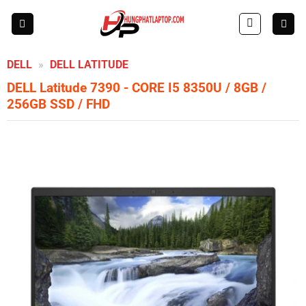
Skip
to
content
DELL
»
DELL LATITUDE
DELL Latitude 7390
- CORE I5 8350U / 8GB /
256GB SSD / FHD