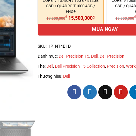
CORE I7 10750H / 16GB / 512GB
CORE I9 1088
SSD / QUADRO T1000 4GB /
SSD / QUAD
FHD+
₫
15,500,000
₫
₫
17,500,000
19,500,000
MUA NGAY
SKU:
HP_NT4B1D
Danh mục:
Dell Precision 15
,
Dell
,
Dell Precision
Thẻ:
Dell
,
Dell Precision 15 Collection
,
Precision
,
Work
Thương hiệu:
Dell