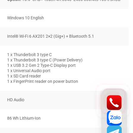
Windows 10 English
Intel® Wi-Fi 6 AX201 2×2 (Gig+) + Bluetooth 5.1
1 x Thunderbolt 3 type C
1 x Thunderbolt 3 type C (Power Delivery)
1 x USB 3.2 Gen 2 Type-C Display port
1 x Universal Audio port
1 x SD Card reader
1 x FingerPrint reader on power button
HD Audio
86 Wh Lithium-Ion