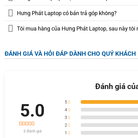
công nghệ
chống chói
và
giảm ánh sáng xanh
giữ cho màn
trường ánh sáng phức tạp.
Hưng Phát Laptop có bán trả góp không?
Tôi mua hàng của Hưng Phát Laptop, sau này tôi 
ĐÁNH GIÁ VÀ HỎI ĐÁP DÀNH CHO QUÝ KHÁCH
Đánh giá củ
5
5.0
4
3
2
3
3 đánh giá
5.0
1
trên 5 dựa