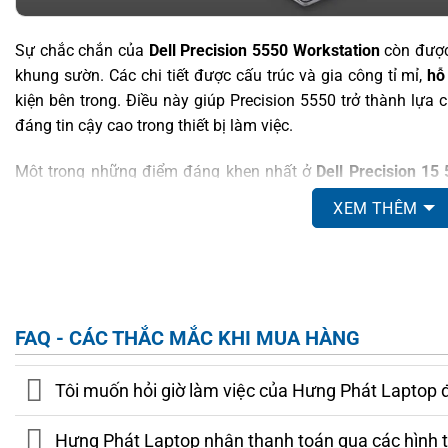
Sự chắc chắn của
Dell Precision 5550 Workstation
còn được 
khung sườn. Các chi tiết được cấu trúc và gia công tỉ mỉ,
hỗ
kiện bên trong. Điều này giúp Precision 5550 trở thành lựa
đáng tin cậy cao trong thiết bị làm việc.
Một trong những điểm đáng khen nhất ở
Dell Precision 15
khoảng 1.84kg, giúp giảm thiểu gánh nặng khi phải di chuyển
XEM THÊM
gia sáng tạo, freelance hoặc những người cần một chiếc 
xử lý các tác vụ chuyên sâu. Việc sở hữu
Precision 5550
khôn
tăng đáng kể hiệu suất làm việc hàng ngày.
MÀN HÌNH DELL PRECISION 5550 (2020)
FAQ - CÁC THẮC MẮC KHI MUA HÀNG
Màn hình
Dell Precision 5550
là một trong những yếu tố
Tôi muốn hỏi giờ làm việc của Hưng Phát Laptop 
workstation này. Sở hữu kích thước
15.6 inch
và độ phân g
mang lại trải nghiệm hình ảnh sắc nét, chi tiết và sống động
Hưng Phát Laptop nhận thanh toán qua các hình 