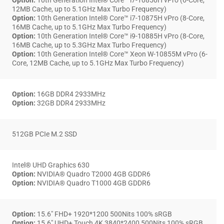
Option:
10th Generation Intel® Core™ i7-10850H vPro (6-Core,
12MB Cache, up to 5.1GHz Max Turbo Frequency)
Option:
10th Generation Intel® Core™ i7-10875H vPro (8-Core,
16MB Cache, up to 5.1GHz Max Turbo Frequency)
Option:
10th Generation Intel® Core™ i9-10885H vPro (8-Core,
16MB Cache, up to 5.3GHz Max Turbo Frequency)
Option:
10th Generation Intel® Core™ Xeon W-10855M vPro (6-
Core, 12MB Cache, up to 5.1GHz Max Turbo Frequency)
Option:
16GB DDR4 2933MHz
Option:
32GB DDR4 2933MHz
512GB PCIe M.2 SSD
Intel® UHD Graphics 630
Option:
NVIDIA® Quadro T2000 4GB GDDR6
Option:
NVIDIA® Quadro T1000 4GB GDDR6
Option:
15.6″ FHD+ 1920*1200 500Nits 100% sRGB
Option:
15.6″ UHD+ Touch 4K 3840*2400 500Nits 100% sRGB