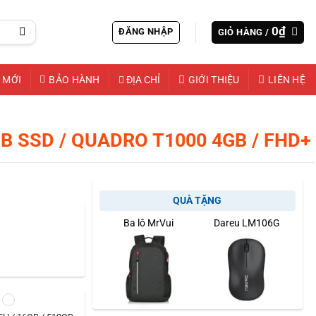
0
₫
ĐĂNG NHẬP
GIỎ HÀNG /
 MỚI
BẢO HÀNH
ĐỊA CHỈ
GIỚI THIỆU
LIÊN HỆ
GB SSD / QUADRO T1000 4GB / FHD+
QUÀ TẶNG
Ba lô MrVui
Dareu LM106G