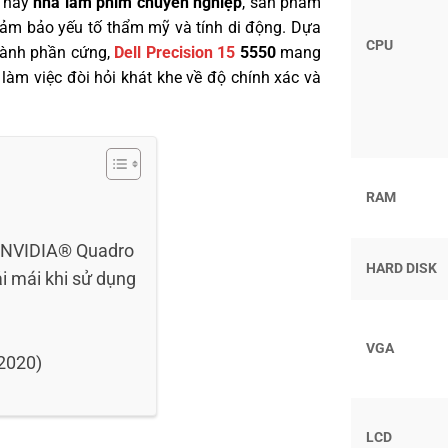
, hay
nhà làm phim chuyên nghiệp
, sản phẩm
đảm bảo yếu tố thẩm mỹ và tính di động. Dựa
CPU
ngành phần cứng,
Dell Precision 15
5550
mang
 làm việc đòi hỏi khát khe về độ chính xác và
RAM
PU NVIDIA® Quadro
HARD DISK
i mái khi sử dụng
VGA
(2020)
LCD