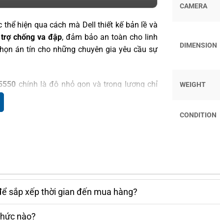
CAMERA
thể hiện qua cách mà Dell thiết kế bản lề và
 trợ chống va đập
, đảm bảo an toàn cho linh
DIMENSION
 chọn án tín cho những chuyên gia yêu cầu sự
 5550
chính là độ nhỏ gọn và trọng lượng chỉ
WEIGHT
 nhiều. Thiết bị này lý tưởng cho các chuyên
laptop mềm mỏng nhưng vẫn đầy sức mạnh để
CONDITION
g chỉ thể hiện sự chuyên nghiệp mà còn giúc
 được đánh giá cao nhất trên dòng laptop
để sắp xếp thời gian đến mua hàng?
iải lên đến
UHD+ 4K (3840 x 2400)
, thiết bị
. Tấm nền
IPS
giúp mở rộng góc nhìn, trong khi
thức nào?