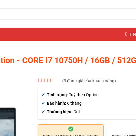
TIN
tion
- CORE I7 10750H / 16GB / 512
(
3
đánh giá của khách hàng)
5
3
trên 5 dựa
trên
đánh
Tình trạng:
Tuỳ theo Option
giá
Bảo hành:
6 tháng
Thương hiệu:
Dell