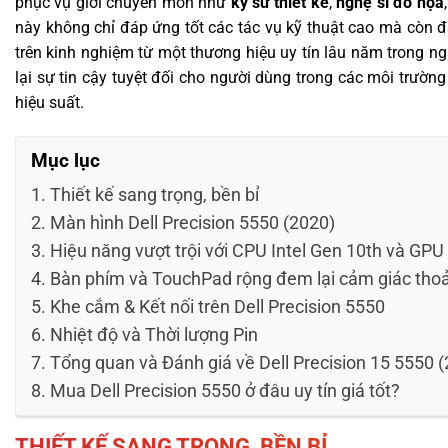
phục vụ giới chuyên môn như
kỹ sư thiết kế
,
nghệ sĩ đồ họa
này không chỉ đáp ứng tốt các tác vụ kỹ thuật cao mà còn 
trên kinh nghiệm từ một thương hiệu uy tín lâu năm trong 
lại sự tin cậy tuyệt đối cho người dùng trong các môi trường
hiệu suất.
Mục lục
Thiết kế sang trọng, bền bỉ
Màn hình Dell Precision 5550 (2020)
Hiệu năng vượt trội với CPU Intel Gen 10th và G
Bàn phím và TouchPad rộng đem lại cảm giác thoả
Khe cắm & Kết nối trên Dell Precision 5550
Nhiệt độ và Thời lượng Pin
Tổng quan và Đánh giá về Dell Precision 15 5550 
Mua Dell Precision 5550 ở đâu uy tín giá tốt?
THIẾT KẾ SANG TRỌNG, BỀN BỈ