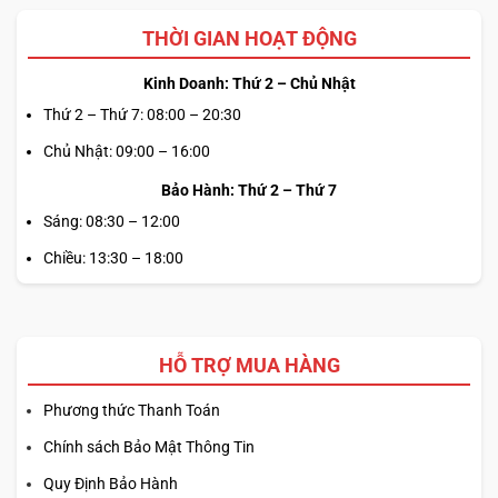
DisplayPort Alt Mode và Power Delivery với băng thông
THỜI GIAN HOẠT ĐỘNG
40Gbps, cho phép truyền tải dữ liệu nhanh chóng, kết nối
nhiều màn hình ngoài hoặc sạc đa năng qua USB-C. Bên
Kinh Doanh: Thứ 2 – Chủ Nhật
cạnh đó, sự hiện diện của
HDMI 2.0b
và
USB-C Gen 2
giúp
Thứ 2 – Thứ 7: 08:00 – 20:30
người dùng dễ dàng mở rộng không gian làm việc, tương
Chủ Nhật: 09:00 – 16:00
thích tốt với các thiết bị ngoại vi hiện đại.
Bảo Hành: Thứ 2 – Thứ 7
Sáng: 08:30 – 12:00
Chiều: 13:30 – 18:00
HỖ TRỢ MUA HÀNG
Phương thức Thanh Toán
Chính sách Bảo Mật Thông Tin
Quy Định Bảo Hành
Ngoài ra,
Dell Precision 5680
còn được trang bị khe đọc
SD