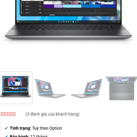
(
3
đánh giá của khách hàng)
4.33
3
trên 5
dựa trên
Tình trạng:
Tuỳ theo Option
đánh giá
Bảo hành:
12 tháng