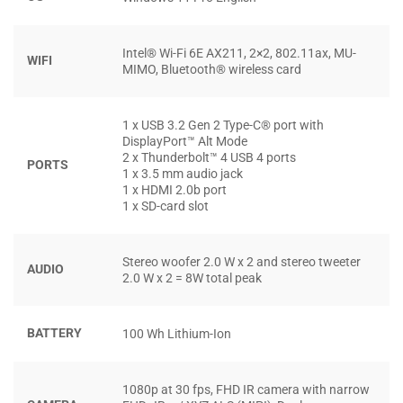
Intel® Wi-Fi 6E AX211, 2×2, 802.11ax, MU-
WIFI
MIMO, Bluetooth® wireless card
1 x USB 3.2 Gen 2 Type-C® port with
DisplayPort™ Alt Mode
2 x Thunderbolt™ 4 USB 4 ports
PORTS
1 x 3.5 mm audio jack
1 x HDMI 2.0b port
1 x SD-card slot
Bên cạnh chất lượng hiển thị, màn hình của
Dell Precision
Stereo woofer 2.0 W x 2 and stereo tweeter
5680
còn được trang bị công nghệ
Anti-Glare chống chói
AUDIO
2.0 W x 2 = 8W total peak
và góc nhìn rộng, giúp duy trì hình ảnh sắc nét ở mọi điều
kiện ánh sáng. Tích hợp
IR Camera hỗ trợ Windows Hello
BATTERY
100 Wh Lithium-Ion
cho phép đăng nhập bằng khuôn mặt nhanh chóng và an
toàn, gia tăng tính bảo mật. Sự kết hợp giữa độ chuẩn
màu, độ sáng cao và tính năng hiện đại khiến chiếc máy
1080p at 30 fps, FHD IR camera with narrow
trạm di động này trở thành công cụ đáng tin cậy cho các