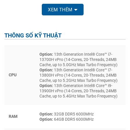
XEM THÊM
THÔNG SỐ KỸ THUẬT
Option:
13th Generation Intel® Core™ i7-
13700H vPro (14-Cores, 20-Threads, 24MB
Cache, up to 5.0GHz Max Turbo Frequency)
Option:
13th Generation Intel® Core™ i7-
CPU
13800H vPro (14-Cores, 20-Threads, 24MB
Cache, up to 5.2GHz Max Turbo Frequency)
Option:
13th Generation Intel® Core™ i9-
Điểm nhấn khác đến từ viền màn hình siêu mỏng, mang lại
13900H vPro (14-Cores, 20-Threads, 24MB
không gian hiển thị rộng rãi và hiện đại. Kích thước gọn
Cache, up to 5.4GHz Max Turbo Frequency)
gàng 353.68 x 240.33 mm kết hợp cùng vật liệu chống trầy
xước, hạn chế bám vân tay, giúp máy luôn duy trì vẻ ngoài
Option:
32GB DDR5 6000MHz
chuyên nghiệp. Chính sự kết hợp giữa
tính di động
,
độ bền
RAM
Option:
64GB DDR5 6000MHz
chuẩn doanh nghiệp
và
thiết kế tinh tế
đã khiến
Dell