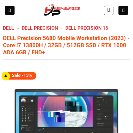
Skip
to
content
DELL
»
DELL PRECISION
»
DELL PRECISION 16
DELL Precision 5680 Mobile Workstation (2023)
-
Core i7 13800H / 32GB / 512GB SSD / RTX 1000
ADA 6GB / FHD+
Sale -13%