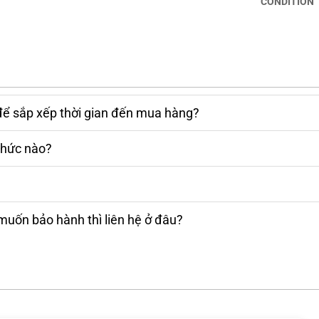
các tác vụ đồ họa chuyên sâu, lập trình và xử
CONDITION
để sắp xếp thời gian đến mua hàng?
thức nào?
muốn bảo hành thì liên hệ ở đâu?
, tốc độ 8533 MT/s
, đảm bảo khả năng đa