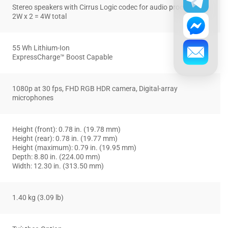
Stereo speakers with Cirrus Logic codec for audio processing,
2W x 2 = 4W total
55 Wh Lithium-Ion
ExpressCharge™ Boost Capable
1080p at 30 fps, FHD RGB HDR camera, Digital-array
microphones
Height (front): 0.78 in. (19.78 mm)
Height (rear): 0.78 in. (19.77 mm)
Height (maximum): 0.79 in. (19.95 mm)
Depth: 8.80 in. (224.00 mm)
Width: 12.30 in. (313.50 mm)
1.40 kg (3.09 lb)