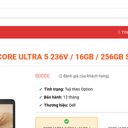
TIN
CORE ULTRA 5 236V / 16GB / 256GB 
(
2
đánh giá của khách hàng)
4.5
2
trên 5
dựa trên
Tình trạng:
Tuỳ theo Option
đánh giá
Bảo hành:
12 tháng
Thương hiệu:
Dell