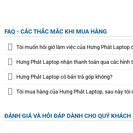
Ultra Series 2
, đáp ứng nhu cầu từ công việc văn phòng đến 
lý dữ liệu phức tạp.
FAQ - CÁC THẮC MẮC KHI MUA HÀNG
Tôi muốn hỏi giờ làm việc của Hưng Phát Laptop 
Hưng Phát Laptop nhận thanh toán qua các hình 
Hưng Phát Laptop có bán trả góp không?
Tôi mua hàng của Hưng Phát Laptop, sau này tôi 
ĐÁNH GIÁ VÀ HỎI ĐÁP DÀNH CHO QUÝ KHÁCH
Dòng máy này được trang bị
RAM LPDDR5X lên đến 32GB
nhiệm mượt mà. Cấu hình tùy chọn gồm: