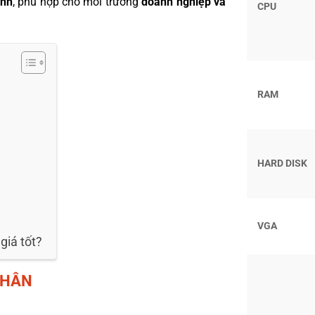
ịnh
, phù hợp cho môi trường
doanh nghiệp và
CPU
RAM
HARD DISK
VGA
giá tốt?
NHÂN