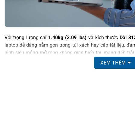
Với trọng lượng chỉ
1.40kg (3.09 lbs)
và kích thước
Dài 3
laptop dễ dàng nằm gọn trong túi xách hay cặp tài liệu, đả
hình siêu mỏng mở rộng không gian hiển thị, mang đến trải 
trong khi logo Dell sáng bóng trên nắp nhôm nguyên khối tạ
XEM THÊM
Không chỉ đẹp mắt,
Dell Pro 14 Plus 2025
còn hướng đến s
học và nhựa tái chế từ đại dương, khẳng định cam kết bảo
hiện đại. Thiết kế tối giản nhưng tinh tế giúp thiết bị khôn
thành công của doanh nhân thời đại mới.
HIỆU NĂNG MẠNH MẼ VỚI INTEL CORE ULT
Dell Pro 14 Plus Ultra 5 và Dell Pro 14 Plus Ultra 7
mang đế