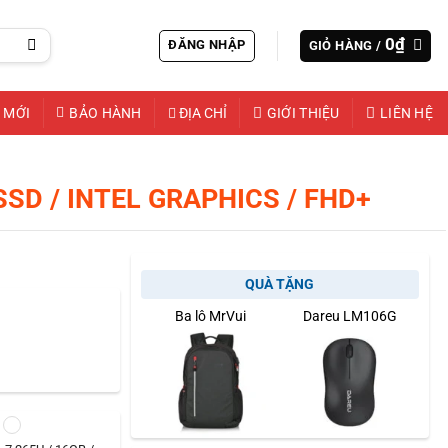
0
₫
ĐĂNG NHẬP
GIỎ HÀNG /
 MỚI
BẢO HÀNH
ĐỊA CHỈ
GIỚI THIỆU
LIÊN HỆ
SSD / INTEL GRAPHICS / FHD+
QUÀ TẶNG
Ba lô MrVui
Dareu LM106G