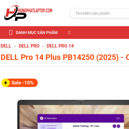
Skip
to
Tìm
kiếm:
content
DANH MỤC SẢN PHẨM
DELL
»
DELL PRO
»
DELL PRO 14
DELL Pro 14 Plus PB14250 (2025)
- 
Sale -10%