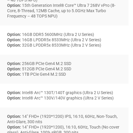
– 40 TOPS NPU)
Option:
15th Generation Intel® Core™ Ultra 7 268V vPro (8-
Core, 8-Thread, 12MB Cache, up to 5.0GHz Max Turbo
Frequency – 48 TOPS NPU)
Option:
16GB DDR5 5600MHz (Ultra 2 U Series)
Option:
16GB LPDDR5x 8533MHz (Ultra 2 V Series)
Option:
32GB LPDDR5x 8533MHz (Ultra 2 V Series)
Option:
256GB PCIe Gen4 M.2 SSD
Option:
512GB PCIe Gen4 M.2 SSD
Option:
1TB PCIe Gen4 M.2 SSD
Option:
Intel® Arc™ 130T/140T graphics (Ultra 2 U Series)
Option:
Intel® Arc™ 130V/140V graphics (Ultra 2 V Series)
Option:
14″ FHD+ (1920*1200) IPS, 16:10, 60Hz, Non-Touch,
Anti-Glare, 300 nits
Option:
14″ FHD+ (1920*1200), 16:10, 60Hz, Touch (No cover
glass), Anti-Glare, 100% sRGB, 300 nits