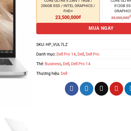
CORE ULTRA 5 236V / 16GB /
CORE ULTRA 
256GB SSD / INTEL GRAPHICS /
512GB SS
FHD+
GRAPHICS
23,500,000
₫
₫
30,000,000
MUA NGAY
SKU:
HP_VUL7LZ
Danh mục:
Dell Pro 14
,
Dell
,
Dell Pro
Thẻ:
Business
,
Dell
,
Dell Pro 14
Thương hiệu:
Dell