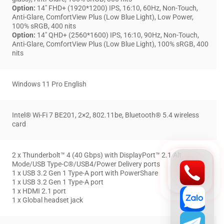
Option:
14″ FHD+ (1920*1200) IPS, 16:10, 60Hz, Non-Touch,
Anti-Glare, ComfortView Plus (Low Blue Light), Low Power,
100% sRGB, 400 nits
Option:
14″ QHD+ (2560*1600) IPS, 16:10, 90Hz, Non-Touch,
Anti-Glare, ComfortView Plus (Low Blue Light), 100% sRGB, 400
nits
Windows 11 Pro English
Intel® Wi-Fi 7 BE201, 2×2, 802.11be, Bluetooth® 5.4 wireless
card
2 x Thunderbolt™ 4 (40 Gbps) with DisplayPort™ 2.1 Alt
Mode/USB Type-C®/USB4/Power Delivery ports
1 x USB 3.2 Gen 1 Type-A port with PowerShare
1 x USB 3.2 Gen 1 Type-A port
1 x HDMI 2.1 port
1 x Global headset jack