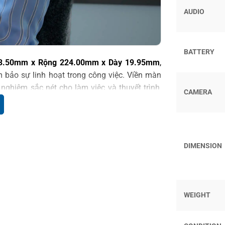
AUDIO
BATTERY
13.50mm x Rộng 224.00mm x Dày 19.95mm
,
m bảo sự linh hoạt trong công việc. Viền màn
nghiệm sắc nét cho làm việc và thuyết trình,
CAMERA
o điểm nhấn sang trọng, chuyên nghiệp.
ự bền vững với
50% nhôm tái chế
, nhựa sinh
 vệ môi trường mà vẫn giữ được sự cao cấp,
DIMENSION
g chỉ là công cụ làm việc mà còn là biểu tượng
RA SERIES 2
WEIGHT
n hiệu suất mạnh mẽ với vi xử lý
Intel Core