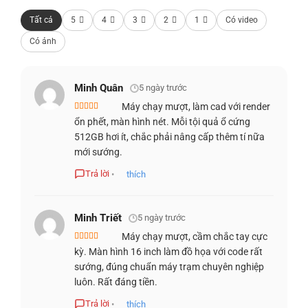
cảm ứng 60Hz, và QHD+ (2560×1600) 120Hz với 100%
Tất cả
5
4
3
2
1
Có video
sRGB và ComfortView Plus giảm ánh sáng xanh. Tỷ lệ
Có ảnh
16:10 tăng thêm không gian màn hình theo chiều dọc, đặc
biệt hữu ích khi xem code, bản vẽ CAD hay bảng tính dài.
Minh Quân
5 ngày trước
Máy chạy mượt, làm cad với render
Được xếp
ổn phết, màn hình nét. Mỗi tội quả ổ cứng
hạng
4
5
sao
512GB hơi ít, chắc phải nâng cấp thêm tí nữa
mới sướng.
Trả lời
•
thích
Minh Triết
5 ngày trước
Máy chạy mượt, cầm chắc tay cực
Được xếp
kỳ. Màn hình 16 inch làm đồ họa với code rất
hạng
5
5 sao
sướng, đúng chuẩn máy trạm chuyên nghiệp
luôn. Rất đáng tiền.
Trả lời
•
thích