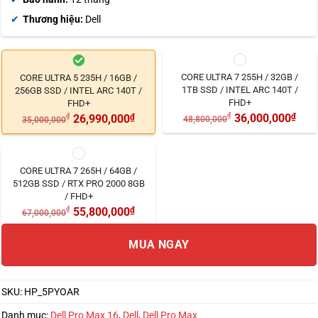
Thương hiệu:
Dell
CORE ULTRA 7 255H / 32GB /
CORE ULTRA 5 235H / 16GB /
1TB SSD / INTEL ARC 140T /
256GB SSD / INTEL ARC 140T /
FHD+
FHD+
₫
36,000,000
₫
₫
26,990,000
₫
48,800,000
35,000,000
CORE ULTRA 7 265H / 64GB /
512GB SSD / RTX PRO 2000 8GB
/ FHD+
₫
55,800,000
₫
67,000,000
MUA NGAY
SKU:
HP_5PYOAR
Danh mục:
Dell Pro Max 16
,
Dell
,
Dell Pro Max