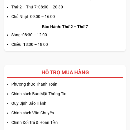
khi máy tắt). Việc bố trí cổng hợp lý giúp kết nối màn hình
Thứ 2 – Thứ 7: 08:00 – 20:30
rời, máy chiếu, thiết bị lưu trữ ngoài và mạng LAN cùng lúc
Chủ Nhật: 09:00 – 16:00
mà không cần hub.
Bảo Hành: Thứ 2 – Thứ 7
Sáng: 08:30 – 12:00
Chiều: 13:30 – 18:00
HỖ TRỢ MUA HÀNG
Phương thức Thanh Toán
Chính sách Bảo Mật Thông Tin
Quy Định Bảo Hành
Chính sách Vận Chuyển
Chính Đổi Trả & Hoàn Tiền