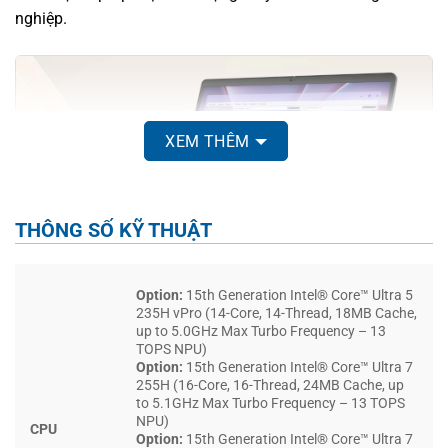
nghiệp.
XEM THÊM
THÔNG SỐ KỸ THUẬT
Option:
15th Generation Intel® Core™ Ultra 5
235H vPro (14-Core, 14-Thread, 18MB Cache,
up to 5.0GHz Max Turbo Frequency – 13
Máy đạt chuẩn độ bền quân đội MIL-STD 810H, đã được
TOPS NPU)
kiểm nghiệm ở điều kiện nhiệt độ cực đoan, độ ẩm cao và
Option:
15th Generation Intel® Core™ Ultra 7
255H (16-Core, 16-Thread, 24MB Cache, up
va đập liên tục. Kích thước 358 x 256mm, độ dày từ 15.08
to 5.1GHz Max Turbo Frequency – 13 TOPS
đến 25.60mm tạo không gian làm việc rộng rãi trên màn
NPU)
CPU
Option:
15th Generation Intel® Core™ Ultra 7
hình 16 inch tỷ lệ 16:10. Cổng kết nối được bố trí hợp lý hai