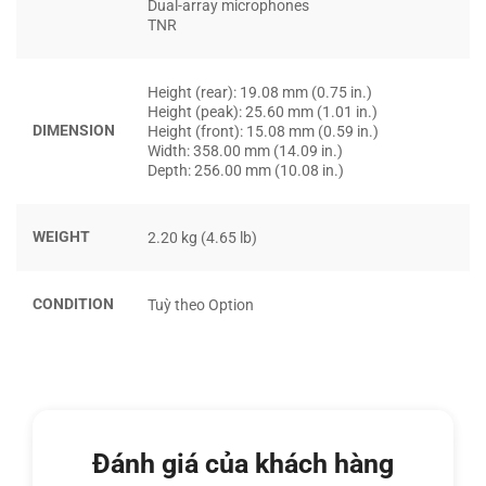
Dual-array microphones
trực tiếp các tác vụ AI cục bộ như phân tích dữ liệu, nhận
TNR
dạng hình ảnh và tự động hóa quy trình mà không cần đẩy
ra cloud, giảm độ trễ và bảo vệ dữ liệu.
Height (rear): 19.08 mm (0.75 in.)
Height (peak): 25.60 mm (1.01 in.)
DIMENSION
Height (front): 15.08 mm (0.59 in.)
Width: 358.00 mm (14.09 in.)
Depth: 256.00 mm (10.08 in.)
WEIGHT
2.20 kg (4.65 lb)
CONDITION
Tuỳ theo Option
Đánh giá của khách hàng