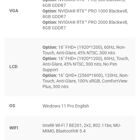
6GB GDDR7
VGA
Option:
NVIDIA® RTX™ PRO 1000 Blackwell,
8GB GDDR7
Option:
NVIDIA® RTX™ PRO 2000 Blackwell,
8GB GDDR7
Option:
16″ FHD+ (1920*1200), 60Hz, Non-
Touch, Anti-Glare, 45% NTSC, 300 nits
Option:
16″ FHD+ (1920*1200), 60Hz, Touch,
Anti-Glare, 45% NTSC, 300 nits, No Pen
LCD
Support
Option:
16″ QHD+ (2560*1600), 120Hz, Non-
Touch, Anti-Glare, 100% sRGB, ComfortView
Plus, 300 nits
OS
Windows 11 Pro English
Intel® Wi-Fi 7 BE201, 2×2, 802.11be, MU-
WIFI
MIMO, Bluetooth® 5.4