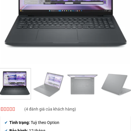
(
4
đánh giá của khách hàng)
4.25
4
trên 5
dựa trên
Tình trạng:
Tuỳ theo Option
đánh giá
Bảo hành:
12 tháng