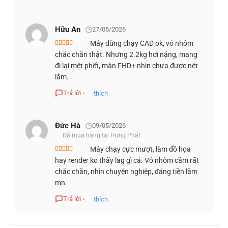
Hữu An
27/05/2026
Máy dùng chạy CAD ok, vỏ nhôm
Được
chắc chắn thật. Nhưng 2.2kg hơi nặng, mang
xếp
hạng
3
đi lại mệt phết, màn FHD+ nhìn chưa được nét
Tấm nền WVA cho góc nhìn rộng, lớp phủ chống chói hạn
5 sao
lắm.
chế lóa sáng và giảm mỏi mắt khi làm việc kéo dài. Tùy
chọn QHD+ với 100% sRGB đảm bảo độ chính xác màu
Trả lời
•
thích
cần thiết cho designer và người làm nội dung số.
ComfortView Plus là giải pháp giảm ánh sáng xanh luôn
Đức Hà
09/05/2026
bật ở cấp độ phần cứng, không ảnh hưởng đến chất lượng
Đã mua hàng tại Hưng Phát
màu sắc.
Máy chạy cực mượt, làm đồ họa
Được xếp
hay render ko thấy lag gì cả. Vỏ nhôm cầm rất
hạng
5
5 sao
BÀN PHÍM & TOUCHPAD RỘNG, THOẢI
chắc chắn, nhìn chuyên nghiệp, đáng tiền lắm
MÁI
mn.
Trả lời
•
thích
Bàn phím full-size với bố cục chuẩn và đèn nền hỗ trợ gõ
phím chính xác trong môi trường thiếu sáng. Hành trình