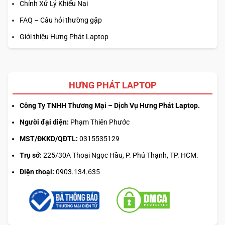
Chính Xử Lý Khiếu Nại
FAQ – Câu hỏi thường gặp
Giới thiệu Hưng Phát Laptop
Về kết nối không dây, máy hỗ trợ Intel Wi-Fi 7, Bluetooth 5.4
và tùy chọn 5G WWAN (Mediatek T700, eSIM), đảm bảo
kết nối ổn định trong mọi môi trường kể cả khi di chuyển.
HƯNG PHÁT LAPTOP
Đây là mức trang bị kết nối đáp ứng tốt nhu cầu của kỹ sư
Công Ty TNHH Thương Mại – Dịch Vụ Hưng Phát Laptop.
làm việc phân tán, không cần mang theo adapter phụ.
Người đại diện:
Phạm Thiên Phước
TÍNH NĂNG BẢO MẬT TIÊN TIẾN, BẢO VỆ
MST/ĐKKD/QĐTL:
0315535129
DỮ LIỆU TOÀN DIỆN
Trụ sở:
225/30A Thoại Ngọc Hầu, P. Phú Thạnh, TP. HCM.
Điện thoại:
0903.134.635
Dell Pro Max 16 MC16250 được trang bị hệ thống bảo mật
nhiều lớp phù hợp với môi trường doanh nghiệp: khe đọc
thẻ thông minh (Smart Card Reader), tùy chọn xác thực
sinh trắc học Windows Hello, TPM 2.0 và các công cụ phần