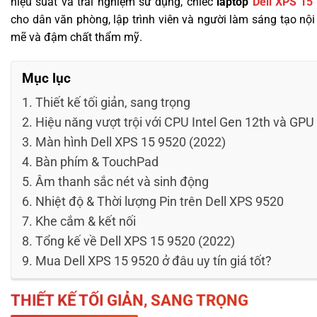
hiệu suất và trải nghiệm sử dụng, chiếc
laptop
Dell XPS 15
cho dân văn phòng, lập trình viên và người làm sáng tạo nội
mẽ và đậm chất thẩm mỹ.
Mục lục
Thiết kế tối giản, sang trọng
Hiệu năng vượt trội với CPU Intel Gen 12th và GPU
Màn hình Dell XPS 15 9520 (2022)
Bàn phím & TouchPad
Âm thanh sắc nét và sinh động
Nhiệt độ & Thời lượng Pin trên Dell XPS 9520
Khe cắm & kết nối
Tổng kế về Dell XPS 15 9520 (2022)
Mua Dell XPS 15 9520 ở đâu uy tín giá tốt?
THIẾT KẾ TỐI GIẢN, SANG TRỌNG