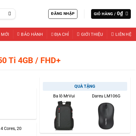
0
₫
ĐĂNG NHẬP
GIỎ HÀNG /
 MỚI
BẢO HÀNH
ĐỊA CHỈ
GIỚI THIỆU
LIÊN HỆ
50 Ti 4GB / FHD+
QUÀ TẶNG
Ba lô MrVui
Dareu LM106G
14 Cores, 20