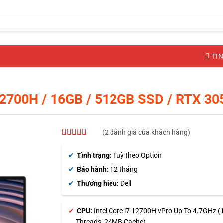
TIN
12700H / 16GB / 512GB SSD / RTX 30
(
2
đánh giá của khách hàng)
5
2
trên 5 dựa
trên
đánh
Tình trạng:
Tuỳ theo Option
giá
Bảo hành:
12 tháng
Thương hiệu:
Dell
CPU:
Intel Core i7 12700H vPro Up To 4.7GHz (
Threads, 24MB Cache)