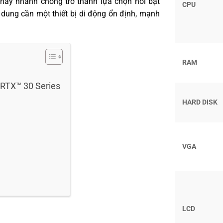
này nhanh chóng trở thành lựa chọn nổi bật
CPU
 dung cần một thiết bị di động ổn định, mạnh
RAM
 RTX™ 30 Series
HARD DISK
VGA
LCD