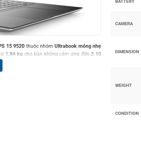
BATTERY
CAMERA
XPS 15 9520
thuộc nhóm
Ultrabook mỏng nhẹ
DIMENSION
 từ
1.84 kg
cho bản không cảm ứng đến
2.10
 khi di chuyển, công tác hoặc học tập nhiều
hợp các
tính năng bảo mật
hiện đại như
cảm
WEIGHT
dows Hello. Những tính năng này không chỉ
g một cách hiệu quả trong môi trường làm việc
CONDITION
 12TH VÀ GPU RTX™ 30 SERIES
trang bị bộ vi xử lý
Intel Core thế hệ 12
, đáp