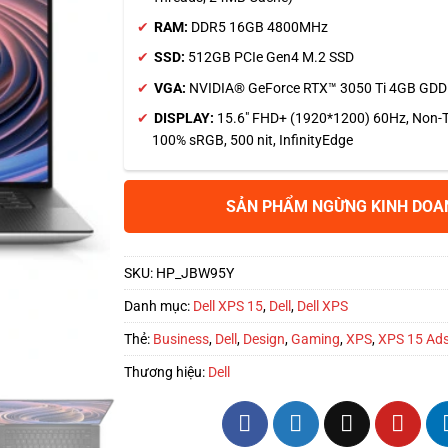
RAM:
DDR5 16GB 4800MHz
SSD:
512GB PCIe Gen4 M.2 SSD
VGA:
NVIDIA® GeForce RTX™ 3050 Ti 4GB GD
DISPLAY:
15.6″ FHD+ (1920*1200) 60Hz, Non-To
100% sRGB, 500 nit, InfinityEdge
SẢN PHẨM NGỪNG KINH DOA
SKU:
HP_JBW95Y
Danh mục:
Dell XPS 15
,
Dell
,
Dell XPS
Thẻ:
Business
,
Dell
,
Design
,
Gaming
,
XPS
,
XPS 15 Ad
Thương hiệu:
Dell