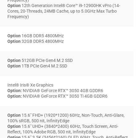
Frequency)
Option
12th Generation Intel® Core™ i9-12900HK vPro (14-
Cores, 20-Threads, 24MB Cache, up to 5.0GHz Max Turbo
Frequency)
Option
16GB DDR5 4800MHz
Option
32GB DDR5 4800MHz
Option
512GB PCIe Gen4 M.2 SSD
Option
1TB PCIe Gen4 M.2 SSD
Intel® Iris® Xe Graphics
Option:
NVIDIA® GeForce RTX™ 3050 4GB GDDR6
Option:
NVIDIA® GeForce RTX™ 3050 Ti 4GB GDDR6
Option
15.6″ FHD+ (1920*1200) 60Hz, Non-Touch, Anti-Glare,
100% sRGB, 500 nit, InfinityEdge
Option
15.6″ UHD+ (3840*2400) 60Hz, Touch Screen, Anti-
Reflect, 100% Adobe RGB, 500 nit, InfinityEdge
Option
15.6″ 3.5K (3456*2160) OLED, 60Hz, Touch, Anti-Reflect,