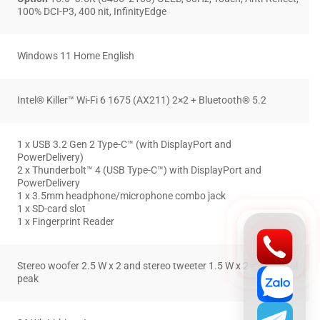
100% DCI-P3, 400 nit, InfinityEdge
Windows 11 Home English
Intel® Killer™ Wi-Fi 6 1675 (AX211) 2×2 + Bluetooth® 5.2
1 x USB 3.2 Gen 2 Type-C™ (with DisplayPort and
PowerDelivery)
2 x Thunderbolt™ 4 (USB Type-C™) with DisplayPort and
PowerDelivery
1 x 3.5mm headphone/microphone combo jack
1 x SD-card slot
1 x Fingerprint Reader
Stereo woofer 2.5 W x 2 and stereo tweeter 1.5 W x 2 = 8 W total
peak