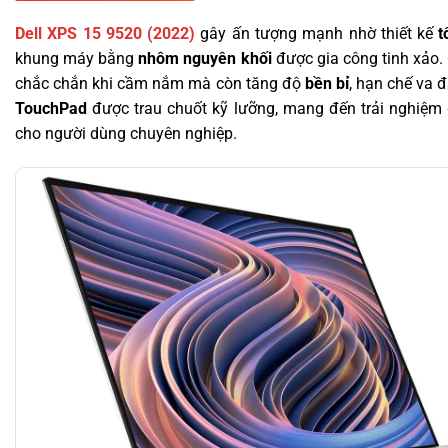
Dell XPS 15 9520 (2022)
gây ấn tượng mạnh nhờ thiết kế
t
khung máy bằng
nhôm nguyên khối
được gia công tinh xảo. 
chắc chắn khi cầm nắm mà còn tăng độ
bền bỉ
, hạn chế va 
TouchPad
được trau chuốt kỹ lưỡng, mang đến trải nghiệm
cho người dùng chuyên nghiệp.