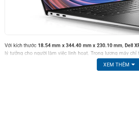
Với kích thước
18.54 mm x 344.40 mm x 230.10 mm
,
Dell 
lý tưởng cho người làm việc linh hoạt. Trọng lượng máy chỉ
kg
cho bản cảm ứng 4K+, giúp người dùng dễ dàng mang theo
XEM THÊM
địa điểm khác nhau.
Không chỉ thu hút nhờ ngoại hình,
Dell XPS 9520
còn tích 
biến vân tay
và
camera IR hồng ngoại
hỗ trợ đăng nhập Win
nâng cao tính tiện lợi mà còn giúp bảo vệ dữ liệu người dùn
số hiện đại.
HIỆU NĂNG VƯỢT TRỘI VỚI CPU INTEL GEN
Dell XPS 15 9520 (2022)
mang đến
hiệu năng vượt trội
nhờ 