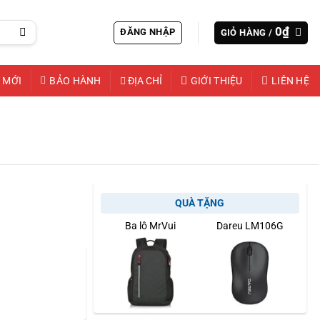
0
₫
ĐĂNG NHẬP
GIỎ HÀNG /
 MỚI
BẢO HÀNH
ĐỊA CHỈ
GIỚI THIỆU
LIÊN HỆ
QUÀ TẶNG
Ba lô MrVui
Dareu LM106G