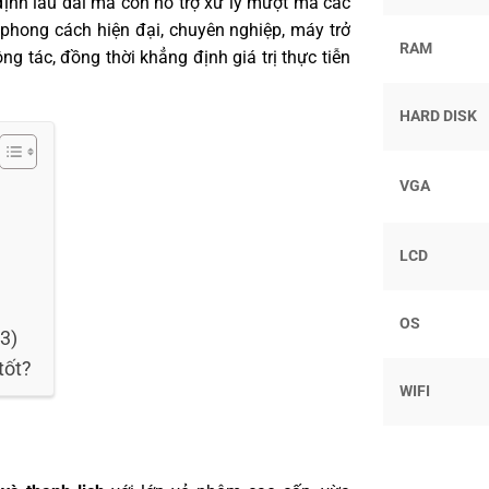
 định lâu dài mà còn hỗ trợ xử lý mượt mà các
i phong cách hiện đại, chuyên nghiệp, máy trở
RAM
 tác, đồng thời khẳng định giá trị thực tiễn
HARD DISK
VGA
LCD
OS
3)
tốt?
WIFI