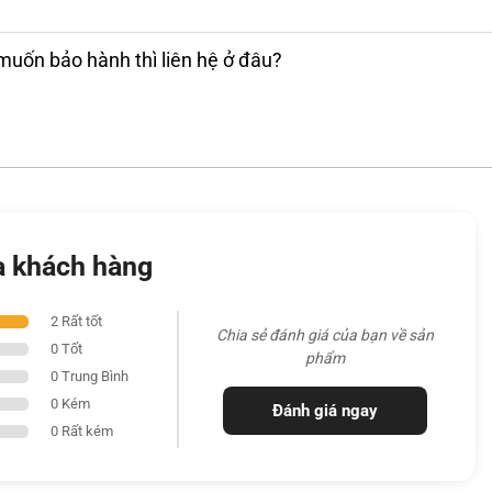
N 13TH
muốn bảo hành thì liên hệ ở đâu?
hiết kế sang trọng mà còn sở hữu hiệu năng
 nhân, 20 luồng và xung nhịp tối đa 5.2GHz.
 việc văn phòng, trình duyệt web nhiều tab
ế đồ họa. Đi kèm với đó là
RAM 16GB DDR5
cầu sử dụng lâu dài và tối ưu trải nghiệm làm
a khách hàng
2 Rất tốt
Chia sẻ đánh giá của bạn về sản
0 Tốt
phẩm
0 Trung Bình
0 Kém
Đánh giá ngay
0 Rất kém