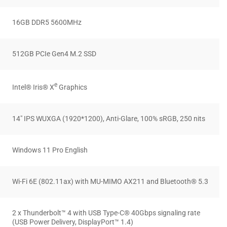
16GB DDR5 5600MHz
512GB PCIe Gen4 M.2 SSD
e
Intel® Iris® X
Graphics
14″ IPS WUXGA (1920*1200), Anti-Glare, 100% sRGB, 250 nits
Windows 11 Pro English
Wi-Fi 6E (802.11ax) with MU-MIMO AX211 and Bluetooth® 5.3
2 x Thunderbolt™ 4 with USB Type-C® 40Gbps signaling rate
(USB Power Delivery, DisplayPort™ 1.4)