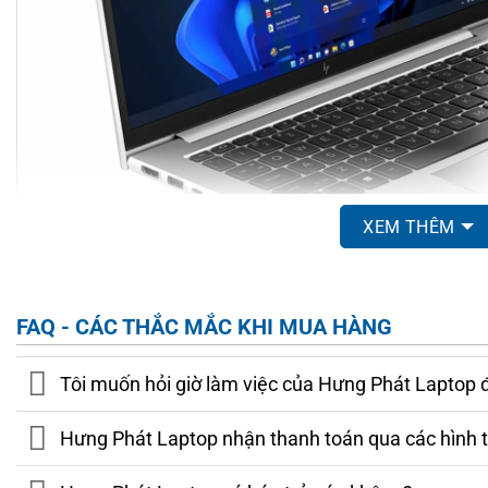
XEM THÊM
FAQ - CÁC THẮC MẮC KHI MUA HÀNG
Song song với thiết kế,
HP EliteBook 840 G10
còn được trang
vân tay tích hợp nút nguồn, camera hồng ngoại nhận diện k
Tôi muốn hỏi giờ làm việc của Hưng Phát Laptop 
Thiết bị đạt chuẩn độ bền
MIL-STD 810H
, cho khả năng c
trường khắc nghiệt về nhiệt độ, độ ẩm hay bụi bẩn. Đây 
Hưng Phát Laptop nhận thanh toán qua các hình 
nghiệp cần một chiếc laptop vừa an toàn, vừa bền bỉ để đồng