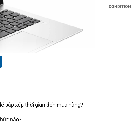
CONDITION
 bị hệ thống bảo mật toàn diện gồm cảm biến
huôn mặt và chip TPM 2.0 để mã hóa dữ liệu.
để sắp xếp thời gian đến mua hàng?
hống va đập và chịu đựng tốt trong các môi
là lựa chọn phù hợp cho người dùng chuyên
thức nào?
 hành lâu dài.