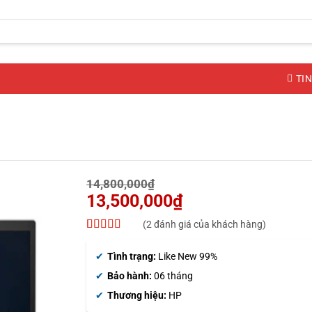
TIN
Giá
14,800,000
₫
gốc
13,500,000
₫
là:
Giá
14,800,000₫.
(
2
đánh giá của khách hàng)
hiện
5
2
trên 5 dựa
tại
trên
đánh
Tình trạng:
Like New 99%
là:
giá
13,500,000₫.
Bảo hành:
06 tháng
Thương hiệu:
HP