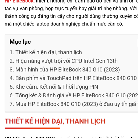
HP EliteBook
, thiết bị không chỉ đảm bảo độ bền và tính ổn
tác vụ văn phòng, họp trực tuyến hay giải trí nhẹ nhàng. Vớ
thành công cụ đáng tin cậy cho người dùng thường xuyên công
mà một chiếc laptop doanh nghiệp chuẩn mực cần có.
Mục lục
Thiết kế hiện đại, thanh lịch
Hiệu năng vượt trội với CPU Intel Gen 13th
Màn hình của HP EliteBook 840 G10 (2023)
Bàn phím và TouchPad trên HP EliteBook 840 G10
Khe cắm, Kết nối & Thời lượng PIN
Tổng kết & Đánh giá về HP EliteBook 840 G10 (202
Mua HP EliteBook 840 G10 (2023) ở đâu uy tín giá 
THIẾT KẾ HIỆN ĐẠI, THANH LỊCH