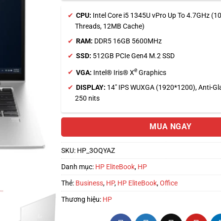
CPU:
Intel Core i5 1345U vPro Up To 4.7GHz (10
Threads, 12MB Cache)
RAM:
DDR5 16GB 5600MHz
SSD:
512GB PCIe Gen4 M.2 SSD
e
VGA:
Intel® Iris® X
Graphics
DISPLAY:
14″ IPS WUXGA (1920*1200), Anti-Gl
250 nits
MUA NGAY
SKU:
HP_3OQYAZ
Danh mục:
HP EliteBook
,
HP
Thẻ:
Business
,
HP
,
HP EliteBook
,
Office
Thương hiệu:
HP