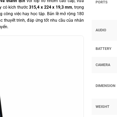
 và thanh lịch
với lớp vỏ nhôm cao cấp, vừa
PORTS
y có kích thước
315,4 x 224 x 19,3 mm
, trọng
g công việc hay học tập. Bản lề mở rộng 180
ặc thuyết trình, đáp ứng tốt nhu cầu của nhân
uyển.
AUDIO
BATTERY
CAMERA
DIMENSION
WEIGHT