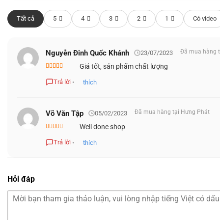
Tất cả
5
4
3
2
1
Có video
Đã mua hàng t
Nguyễn Đinh Quốc Khánh
23/07/2023
Giá tốt, sản phẩm chất lượng
Được xếp
hạng
5
5 sao
Trả lời
•
thích
Đã mua hàng tại Hưng Phát
Võ Văn Tập
05/02/2023
Well done shop
Được xếp
hạng
5
5 sao
Trả lời
•
thích
Hỏi đáp
Trong môi trường học tập hay công sở,
HP EliteBook 840 G
Word, Excel hay PowerPoint mà không gặp tình trạng trễ. 