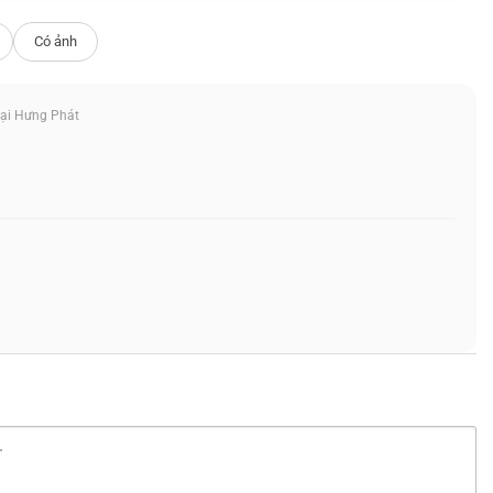
Có ảnh
ại Hưng Phát
10
xử lý mượt mà các ứng dụng phổ biến như
Nhờ khả năng hoạt động ổn định và hiệu quả,