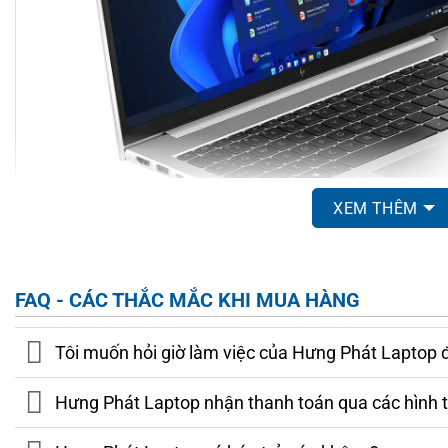
XEM THÊM
FAQ - CÁC THẮC MẮC KHI MUA HÀNG
Bên cạnh vẻ ngoài,
HP EliteBook 860 G10
còn nổi bật nhờ ch
va đập tốt, bảo vệ linh kiện an toàn khi di chuyển nhiều. Th
Tôi muốn hỏi giờ làm việc của Hưng Phát Laptop 
trí hợp lý giúp người dùng dễ dàng kết nối các thiết bị ngoại 
những môi trường làm việc bận rộn, yêu cầu sự nhanh chóng và
Hưng Phát Laptop nhận thanh toán qua các hình 
Yếu tố bảo mật cũng là điểm nhấn trên
HP EliteBook 860 G1