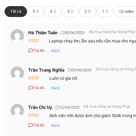
Tất cả
5
4
3
2
1
Có video
Đã mua hàng tại Hưng Phát
Hà Thiện Tuấn
30/06/2023
Laptop chạy êm, lần sau nếu cần mua cho ngườ
Được xếp
hạng
4
5
Trả lời
•
thích
sao
Đã mua hàng tại Hưng 
Trần Trung Nghĩa
03/06/2023
Luôn có giá tốt
Được xếp
hạng
5
5 sao
Trả lời
•
thích
Đã mua hàng tại Hưng Phát
Trần Chí Uy
12/04/2023
Sinh viên nên được ảnh chủ giảm 500k trong 
Được xếp
hạng
5
5 sao
Trả lời
•
thích