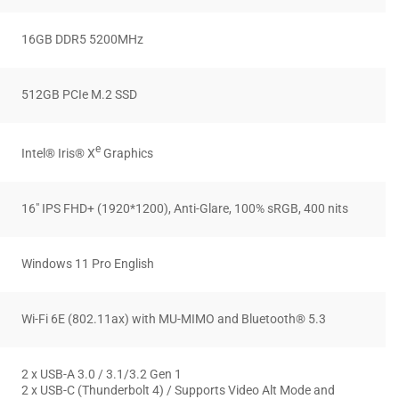
16GB DDR5 5200MHz
512GB PCIe M.2 SSD
e
Intel® Iris® X
Graphics
16″ IPS FHD+ (1920*1200), Anti-Glare, 100% sRGB, 400 nits
Windows 11 Pro English
Wi-Fi 6E (802.11ax) with MU-MIMO and Bluetooth® 5.3
2 x USB-A 3.0 / 3.1/3.2 Gen 1
2 x USB-C (Thunderbolt 4) / Supports Video Alt Mode and