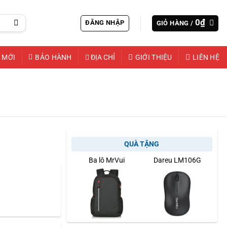
0
₫
ĐĂNG NHẬP
GIỎ HÀNG /
 MỚI
BẢO HÀNH
ĐỊA CHỈ
GIỚI THIỆU
LIÊN HỆ
QUÀ TẶNG
Ba lô MrVui
Dareu LM106G