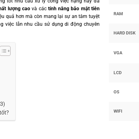
ng tốt nhu cầu xử lý công việc nặng hay đa
hất lượng cao
và các
tính năng bảo mật tiên
RAM
hiệu quả hơn mà còn mang lại sự an tâm tuyệt
ông việc lẫn nhu cầu sử dụng di động chuyên
HARD DISK
VGA
LCD
OS
3)
WIFI
tốt?