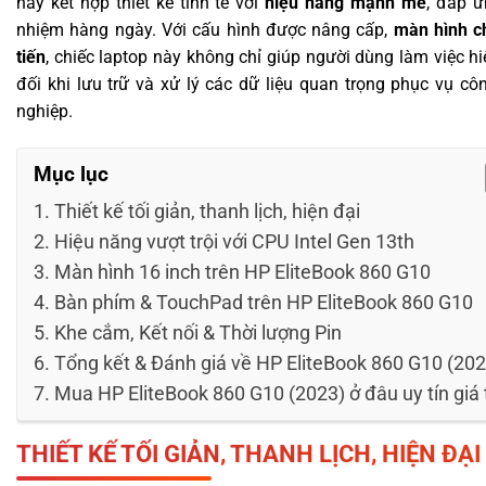
này kết hợp thiết kế tinh tế với
hiệu năng mạnh mẽ
, đáp ứ
nhiệm hàng ngày. Với cấu hình được nâng cấp,
màn hình c
tiến
, chiếc laptop này không chỉ giúp người dùng làm việc 
đối khi lưu trữ và xử lý các dữ liệu quan trọng phục vụ c
nghiệp.
Mục lục
Thiết kế tối giản, thanh lịch, hiện đại
Hiệu năng vượt trội với CPU Intel Gen 13th
Màn hình 16 inch trên HP EliteBook 860 G10
Bàn phím & TouchPad trên HP EliteBook 860 G10
Khe cắm, Kết nối & Thời lượng Pin
Tổng kết & Đánh giá về HP EliteBook 860 G10 (202
Mua HP EliteBook 860 G10 (2023) ở đâu uy tín giá 
THIẾT KẾ TỐI GIẢN, THANH LỊCH, HIỆN ĐẠI