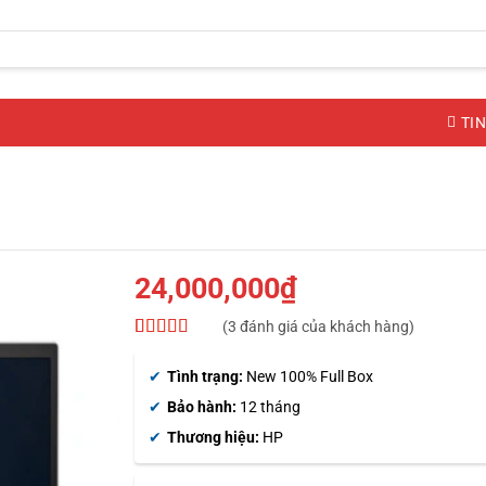
TIN
24,000,000
₫
(
3
đánh giá của khách hàng)
4.67
3
trên 5
dựa trên
Tình trạng:
New 100% Full Box
đánh giá
Bảo hành:
12 tháng
Thương hiệu:
HP