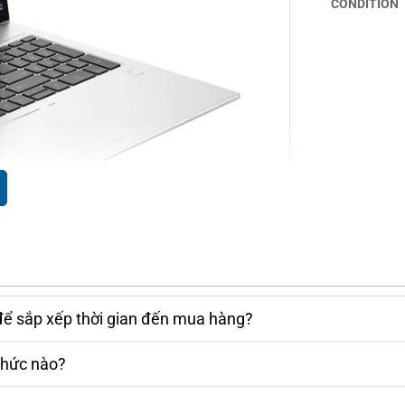
CONDITION
ất liệu
hợp kim nhôm bền bỉ
, khả năng chống
iết kế thông minh với các cổng kết nối được bố
để sắp xếp thời gian đến mua hàng?
vi mà không gặp trở ngại, đặc biệt phù hợp với
 tiện lợi trong thao tác.
thức nào?
0
, với
cảm biến vân tay
và
camera hồng ngoại