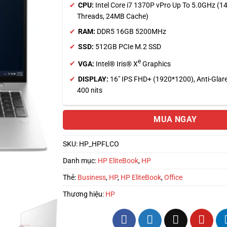
CPU:
Intel Core i7 1370P vPro Up To 5.0GHz (14
Threads, 24MB Cache)
RAM:
DDR5 16GB 5200MHz
SSD:
512GB PCIe M.2 SSD
e
VGA:
Intel® Iris® X
Graphics
DISPLAY:
16″ IPS FHD+ (1920*1200), Anti-Glar
400 nits
MUA NGAY
SKU:
HP_HPFLCO
Danh mục:
HP EliteBook
,
HP
Thẻ:
Business
,
HP
,
HP EliteBook
,
Office
Thương hiệu:
HP