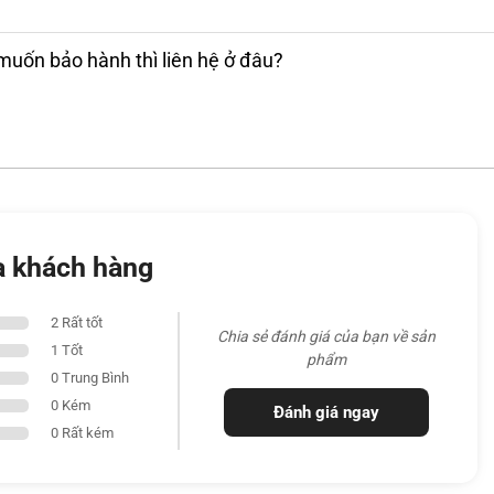
ng nhưng vẫn đảm bảo an toàn dữ liệu. Những
viên văn phòng hoặc người thường xuyên làm
muốn bảo hành thì liên hệ ở đâu?
 công việc cao.
N 13TH
70P Gen 13
với 14 lõi, 20 luồng, đạt xung nhịp
ầu làm việc văn phòng, chỉnh sửa đồ họa hay
6GB DDR5
tốc độ cao, người dùng có thể mở
a khách hàng
mà không gặp hiện tượng giật lag, duy trì sự
2 Rất tốt
Chia sẻ đánh giá của bạn về sản
1 Tốt
phẩm
0 Trung Bình
0 Kém
Đánh giá ngay
0 Rất kém