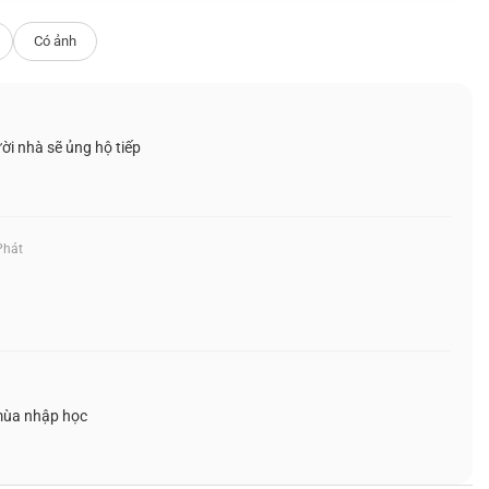
Có ảnh
i nhà sẽ ủng hộ tiếp
Phát
mùa nhập học