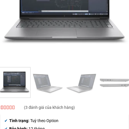
(
3
đánh giá của khách hàng)
4
3
trên 5
dựa trên
Tình trạng:
Tuỳ theo Option
đánh giá
Bảo hành:
12 tháng