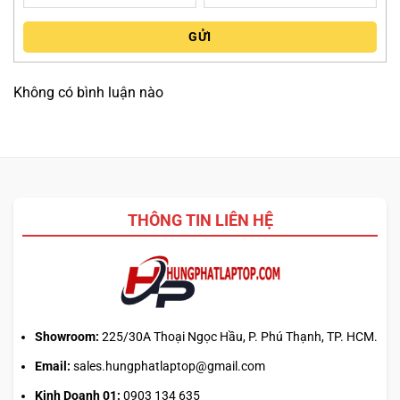
Song song với đó,
Touchpad
của máy có diện tích rộng, độ
nhạy cao và hỗ trợ đa chạm, giúp điều hướng mượt mà mà
GỬI
không cần tới chuột rời. Tích hợp đầy đủ các nút click vật
lý và hỗ trợ cử chỉ thông minh, touchpad mang lại khả
Không có bình luận nào
năng thao tác linh hoạt, chính xác trong mọi tác vụ từ kéo
thả cho tới điều hướng đa cửa sổ.
Thiết kế công thái học
(ergonomic)
được chú trọng, giúp giảm thiểu tình trạng
mỏi cổ tay trong quá trình làm việc kéo dài, góp phần tạo
nên một trải nghiệm trọn vẹn cho người dùng chuyên
nghiệp.
THÔNG TIN LIÊN HỆ
ĐỘ BỀN CHUẨN QUÂN ĐỘI & BẢO MẬT
THÔNG TIN
HP ZBook Power 16 inch G11
được thiết kế để đáp ứng
Showroom:
225/30A Thoại Ngọc Hầu, P. Phú Thạnh, TP. HCM.
nhu cầu khắt khe về
độ bền và tính bảo mật
trong môi
Email:
sales.hungphatlaptop@gmail.com
trường làm việc chuyên nghiệp. Thiết bị này vượt qua hàng
Kinh Doanh 01:
0903 134 635