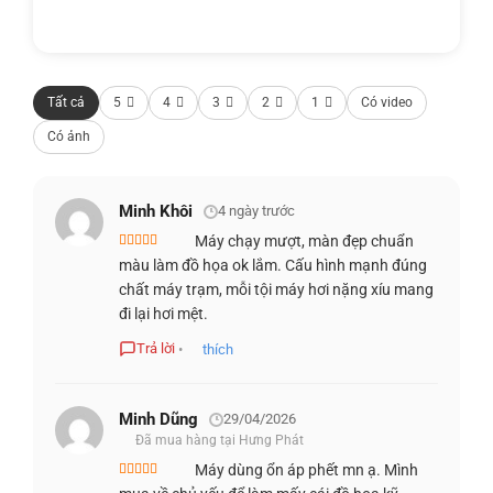
inch G11
nổi bật nhờ cấu hình mạnh mẽ với
bộ vi xử lý
Intel Core Ultra thế hệ 14
kết hợp cùng
card đồ họa
NVIDIA RTX 2000 Ada Generation
. Đây là cấu hình lý
Tất cả
5
4
3
2
1
Có video
tưởng cho những tác vụ chuyên sâu như lập trình, mô
phỏng 3D, dựng video hay xử lý dữ liệu lớn, đồng thời vẫn
Có ảnh
đảm bảo khả năng vận hành mượt mà trong môi trường
làm việc đa nhiệm.
Minh Khôi
4 ngày trước
Máy chạy mượt, màn đẹp chuẩn
Được xếp
màu làm đồ họa ok lắm. Cấu hình mạnh đúng
hạng
4
5
sao
chất máy trạm, mỗi tội máy hơi nặng xíu mang
đi lại hơi mệt.
Trả lời
•
thích
Minh Dũng
29/04/2026
Đã mua hàng tại Hưng Phát
Máy dùng ổn áp phết mn ạ. Mình
Được xếp