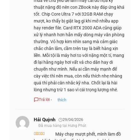
mua về chủ yếu để làm mấy cái đồ họa kỹ
Intel Core Ultra 7 165H
được xây dựng trên kiến trúc tiên
hạng
4
5
sao
thuật nặng đô nên con ZBook này đáp ứng khá
tiến, đạt tốc độ tối đa lên đến 5.0 GHz, đi kèm 16 nhân và
tốt. Chip Core Ultra 7 với 32GB RAM chạy
22 luồng xử lý, giúp tăng cường hiệu suất cho các ứng
mượt, ko thấy bị giật lag gì khi mở nhiều app
dụng cần khả năng tính toán cao. Sự tối ưu về điện năng
hay render file. Card RTX 2000 ADA cũng giúp
và khả năng duy trì hiệu suất ổn định khi tải nặng mang lại
xử lý nhanh hơn hẳn mấy dòng máy văn phòng
thường. Vỏ hợp kim nhìn sang mà cảm giác
sự tin cậy cho người dùng chuyên nghiệp trong mọi tình
chắc chắn lắm, cầm trên tay là biết hàng xịn
huống. Đây là một trong những yếu tố quyết định đến khả
liền. Mỗi tội là máy hơi to với nặng một tí, mang
năng đáp ứng liên tục trong môi trường làm việc áp lực
đi lại hằng ngày hơi vất vả cho dân hay di
cao.
chuyển như mình. Nếu ai cần máy mạnh để
cày việc thì nên mua, còn nếu thích nhẹ nhàng
Đi cùng CPU là
NVIDIA RTX 2000 Ada Generation 8GB
quá thì phải cân nhắc kỹ nha. Chốt lại là hài
GDDR6
, hỗ trợ các công nghệ như
Ray-Tracing
và
AI-
lòng nhưng trừ 1 sao vì cái trọng lượng nhé.
enhancement
, giúp người dùng thực hiện các tác vụ đồ
Trả lời
•
thích
họa nặng một cách trơn tru và chính xác. Bên cạnh đó, hệ
thống còn được bổ sung
RAM DDR5 32GB bus 5600MHz
và
SSD PCIe Gen4 1TB
, mang lại tốc độ truy xuất dữ liệu
Hải Quỳnh
29/04/2026
Đã mua hàng tại Hưng Phát
nhanh chóng, lý tưởng cho những công việc yêu cầu xử lý
Máy chạy mượt phết, mình làm đồ
đồng thời nhiều tác vụ hoặc tập tin dung lượng lớn. Tất cả
Được xếp