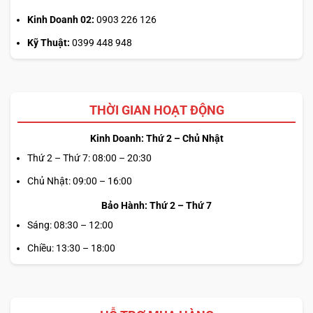
loạt bài kiểm tra theo tiêu chuẩn
quân đội MIL-STD-810H
,
chứng minh khả năng chống chịu va đập, bụi bẩn, nhiệt độ
Kinh Doanh 02:
0903 226 126
khắc nghiệt và độ ẩm cao. Đây là yếu tố quan trọng giúp
Kỹ Thuật:
0399 448 948
người dùng yên tâm sử dụng khi di chuyển nhiều hoặc
hoạt động trong các điều kiện không lý tưởng. Khả năng
duy trì hiệu suất ổn định và bảo vệ phần cứng khỏi hư
hỏng bất ngờ là điểm cộng lớn cho các lĩnh vực đòi hỏi
THỜI GIAN HOẠT ĐỘNG
tính ổn định và độ tin cậy cao
như kỹ thuật công trình, sản
Kinh Doanh: Thứ 2 – Chủ Nhật
xuất công nghiệp hay sáng tạo nội dung đa phương tiện.
Thứ 2 – Thứ 7: 08:00 – 20:30
Chủ Nhật: 09:00 – 16:00
Bảo Hành: Thứ 2 – Thứ 7
Sáng: 08:30 – 12:00
Chiều: 13:30 – 18:00