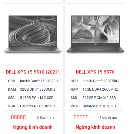
đánh giá
đánh giá
DELL XPS 15 9510 (2021)
DELL XPS 15 9570
CPU
Intel® Core™ i7-11800H
CPU
Intel® Core™ i7-8750H
RAM
32GB DDR4 3200MHz
RAM
16GB DDR4 2666MHz
SSD
512GB PCIe M.2 SSD
SSD
512GB PCIe M.2 SSD
VGA
GeForce RTX™ 3050 Ti 4GB
VGA
Geforce® GTX 1050Ti 4GB
3 Đánh giá
4 Đánh giá
5.00
3
trên 5
4.75
4
trên 5
dựa trên
dựa trên