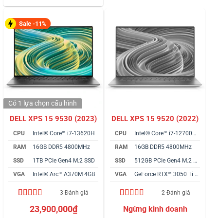
đánh giá
Sale -11%
Có 1 lựa chọn
cấu hình
DELL XPS 15 9530 (2023)
DELL XPS 15 9520 (2022)
CPU
Intel® Core™ i7-13620H
CPU
Intel® Core™ i7-12700H vPro
RAM
16GB DDR5 4800MHz
RAM
16GB DDR5 4800MHz
SSD
1TB PCIe Gen4 M.2 SSD
SSD
512GB PCIe Gen4 M.2 SSD
VGA
Intel® Arc™ A370M 4GB
VGA
GeForce RTX™ 3050 Ti 4GB
3 Đánh giá
2 Đánh giá
4.67
3
trên 5
5.00
2
trên 5
23,900,000
₫
dựa trên
dựa trên