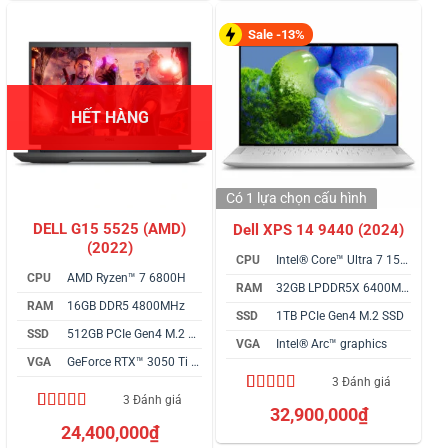
Sale -13%
HẾT HÀNG
Có 1 lựa chọn
cấu hình
DELL G15 5525 (AMD)
Dell XPS 14 9440 (2024)
(2022)
CPU
Intel® Core™ Ultra 7 155H vPro
CPU
AMD Ryzen™ 7 6800H
RAM
32GB LPDDR5X 6400MHz
RAM
16GB DDR5 4800MHz
SSD
1TB PCIe Gen4 M.2 SSD
SSD
512GB PCIe Gen4 M.2 SSD
VGA
Intel® Arc™ graphics
VGA
GeForce RTX™ 3050 Ti 4GB
3 Đánh giá
3 Đánh giá
4.67
3
trên 5
32,900,000
₫
dựa trên
4.67
3
trên 5
24,400,000
₫
đánh giá
dựa trên