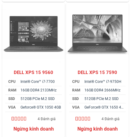
đánh giá
đánh giá
DELL XPS 15 9560
DELL XPS 15 7590
CPU
Intel® Core™ i7-7700
CPU
Intel® Core™ i7-9750H
RAM
16GB DDR4 2133MHz
RAM
16GB DDR4 2666MHz
SSD
512GB PCIe M.2 SSD
SSD
512GB PCIe M.2 SSD
VGA
Geforce® GTX 1050 4GB
VGA
GeForce® GTX 1650 4GB
4 Đánh giá
4 Đánh giá
4.75
4
trên 5
4.50
4
trên 5
dựa trên
dựa trên
đánh giá
đánh giá