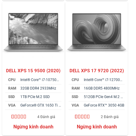
DELL XPS 15 9500 (2020)
DELL XPS 17 9720 (2022)
CPU
Intel® Core™ i7-10750H vPro
CPU
Intel® Core™ i7-12700H vPro
RAM
32GB DDR4 2933MHz
RAM
16GB DDR5 4800MHz
SSD
1TB PCIe M.2 SSD
SSD
512GB PCIe Gen4 M.2 SSD
VGA
GeForce® GTX 1650 Ti 4GB
VGA
GeForce RTX™ 3050 4GB
4 Đánh giá
2 Đánh giá
5.00
4
trên 5
5.00
2
trên 5
dựa trên
dựa trên
đánh giá
đánh giá