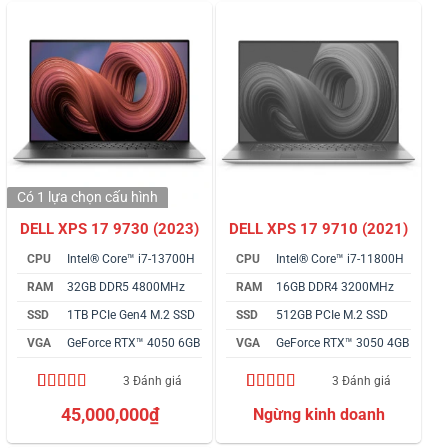
Có 1 lựa chọn
cấu hình
DELL XPS 17 9730 (2023)
DELL XPS 17 9710 (2021)
CPU
Intel® Core™ i7-13700H
CPU
Intel® Core™ i7-11800H
RAM
32GB DDR5 4800MHz
RAM
16GB DDR4 3200MHz
SSD
1TB PCIe Gen4 M.2 SSD
SSD
512GB PCIe M.2 SSD
VGA
GeForce RTX™ 4050 6GB
VGA
GeForce RTX™ 3050 4GB
3 Đánh giá
3 Đánh giá
4.67
3
trên 5
5.00
3
trên 5
45,000,000
₫
dựa trên
dựa trên
đánh giá
đánh giá