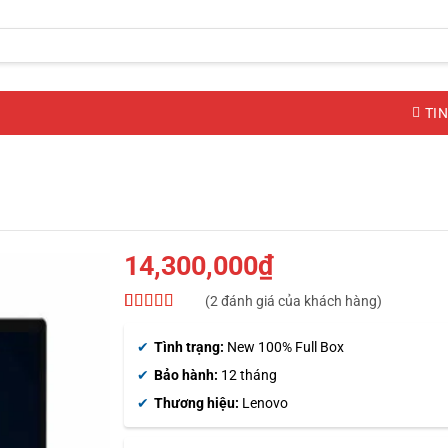
TIN
14,300,000
₫
(
2
đánh giá của khách hàng)
5
2
trên 5 dựa
trên
đánh
Tình trạng:
New 100% Full Box
giá
Bảo hành:
12 tháng
Thương hiệu:
Lenovo