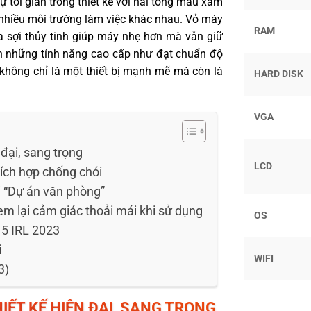
 tối giản trong thiết kế với hai tông màu xám
 nhiều môi trường làm việc khác nhau. Vỏ máy
RAM
 sợi thủy tinh giúp máy nhẹ hơn mà vẫn giữ
n những tính năng cao cấp như đạt chuẩn độ
không chỉ là một thiết bị mạnh mẽ mà còn là
HARD DISK
VGA
đại, sang trọng
LCD
tích hợp chống chói
i “Dự án văn phòng”
m lại cảm giác thoải mái khi sử dụng
OS
 5 IRL 2023
i
WIFI
3)
IẾT KẾ HIỆN ĐẠI, SANG TRỌNG