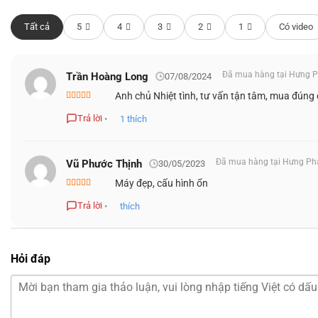
CHỐNG CHÓI
Tất cả
5
4
3
2
1
Có video
Màn hình của
Lenovo ThinkBook 15 G5 IRL
là một trong nhữ
thước 15.6 inch và độ phân giải Full HD (1920 x 1080 px), m
Đã mua hàng tại Hưng P
Trần Hoàng Long
07/08/2024
nét và chân thực. Công nghệ chống chói (Anti-glare) giúp 
Anh chủ Nhiệt tình, tư vấn tận tâm, mua đúng 
kiện ánh sáng khác nhau, từ văn phòng sáng đèn cho đến mô
Được xếp
hạng
5
5 sao
Trả lời
•
1
thích
Đã mua hàng tại Hưng Ph
Vũ Phước Thịnh
30/05/2023
Máy đẹp, cấu hình ổn
Được xếp
hạng
5
5 sao
Trả lời
•
thích
Hỏi đáp