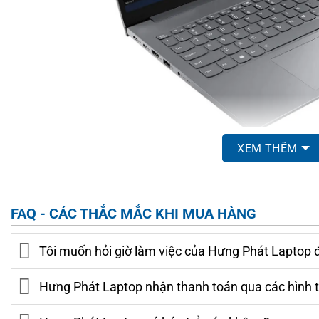
XEM THÊM
Những vật liệu cấu thành nên ThinkBook 15 G5 cũng rất 
chắc chắn, vừa bảo vệ các linh kiện bên trong, vừa mang đ
pha sợi thủy tinh thêm vào đó không chỉ giúp cân nặng giảm
FAQ - CÁC THẮC MẮC KHI MUA HÀNG
giúp laptop bền bỉ hơn trong quá trình sử dụng hàng ngày.
Tôi muốn hỏi giờ làm việc của Hưng Phát Laptop 
Một điểm cộng lớn không thể không nhắc tới là bản lề 180
cách dễ dàng và linh hoạt hơn. Ngoài ra, thiết kế này cũng tạo
Hưng Phát Laptop nhận thanh toán qua các hình 
trên màn hình với người khác, vô cùng tiện lợi trong các cuộc