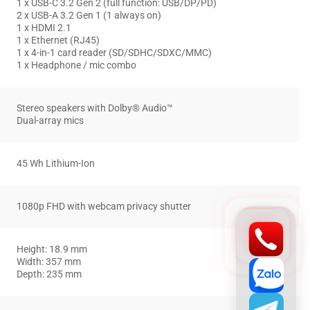
1 x USB-C 3.2 Gen 2 (full function: USB/DP/PD)
2 x USB-A 3.2 Gen 1 (1 always on)
1 x HDMI 2.1
1 x Ethernet (RJ45)
1 x 4-in-1 card reader (SD/SDHC/SDXC/MMC)
1 x Headphone / mic combo
Stereo speakers with Dolby® Audio™
Dual-array mics
45 Wh Lithium-Ion
1080p FHD with webcam privacy shutter
Height: 18.9 mm
Width: 357 mm
Depth: 235 mm