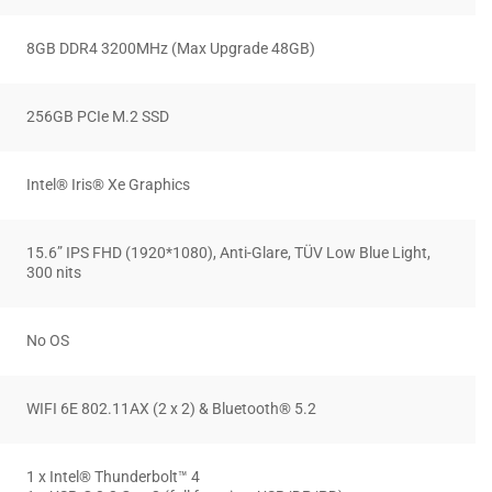
8GB DDR4 3200MHz (Max Upgrade 48GB)
256GB PCIe M.2 SSD
Intel® Iris® Xe Graphics
15.6” IPS FHD (1920*1080), Anti-Glare, TÜV Low Blue Light,
300 nits
No OS
WIFI 6E 802.11AX (2 x 2) & Bluetooth® 5.2
1 x Intel® Thunderbolt™ 4