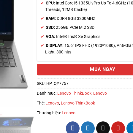
CPU:
Intel Core i5 1335U vPro Up To 4.6GHz (10
Threads, 12MB Cache)
RAM:
DDR4 8GB 3200MHz
SSD:
256GB PCIe M.2 SSD
VGA:
Intel® Iris® Xe Graphics
DISPLAY:
15.6” IPS FHD (1920*1080), Anti-Gla
Light, 300 nits
MUA NGAY
SKU:
HP_QY7757
Danh mục:
Lenovo ThinkBook
,
Lenovo
Thẻ:
Lenovo
,
Lenovo ThinkBook
Thương hiệu:
Lenovo