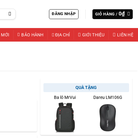
0
₫
ĐĂNG NHẬP
GIỎ HÀNG /
 MỚI
BẢO HÀNH
ĐỊA CHỈ
GIỚI THIỆU
LIÊN HỆ
QUÀ TẶNG
Ba lô MrVui
Dareu LM106G