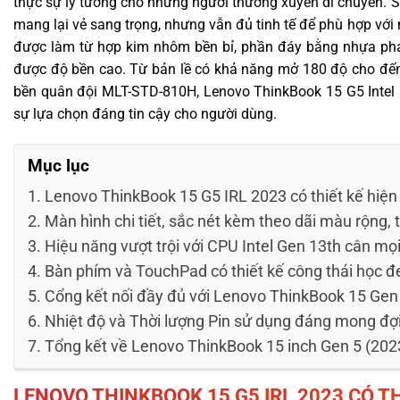
thực sự lý tưởng cho những người thường xuyên di chuyển. Sự
mang lại vẻ sang trọng, nhưng vẫn đủ tinh tế để phù hợp với
được làm từ hợp kim nhôm bền bỉ, phần đáy bằng nhựa pha
được độ bền cao. Từ bản lề có khả năng mở 180 độ cho đế
bền quân đội MLT-STD-810H, Lenovo ThinkBook 15 G5 Intel 
sự lựa chọn đáng tin cậy cho người dùng.
Mục lục
Lenovo ThinkBook 15 G5 IRL 2023 có thiết kế hiện 
Màn hình chi tiết, sắc nét kèm theo dãi màu rộng, 
Hiệu năng vượt trội với CPU Intel Gen 13th cân mọ
Bàn phím và TouchPad có thiết kế công thái học đe
Cổng kết nối đầy đủ với Lenovo ThinkBook 15 Gen
Nhiệt độ và Thời lượng Pin sử dụng đáng mong đợ
Tổng kết về Lenovo ThinkBook 15 inch Gen 5 (202
LENOVO THINKBOOK 15 G5 IRL 2023
CÓ TH