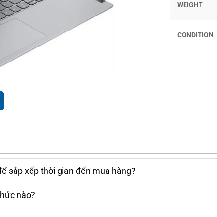
WEIGHT
CONDITION
ấn tượng. Vỏ máy được làm từ hợp kim nhôm
ến sự nhẹ nhàng cho người sử dụng. Đáy nhựa
 thiểu mà còn tăng cường tính năng chịu lực,
để sắp xếp thời gian đến mua hàng?
 độ, cho phép người dùng mở màn hình ra một
 điều kiện thuận lợi cho việc chia sẻ nội dung
thức nào?
 họp nhóm hay thuyết trình.