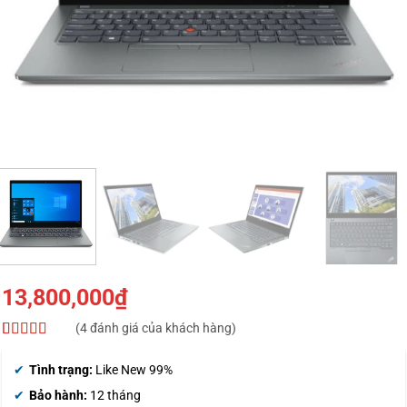
13,800,000
₫
(
4
đánh giá của khách hàng)
4.5
4
trên 5
dựa trên
Tình trạng:
Like New 99%
đánh giá
Bảo hành:
12 tháng