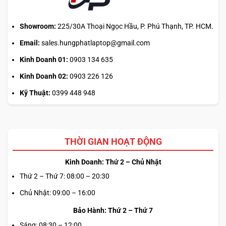
Showroom:
225/30A Thoại Ngọc Hầu, P. Phú Thạnh, TP. HCM.
Email:
sales.hungphatlaptop@gmail.com
Kinh Doanh 01:
0903 134 635
Kinh Doanh 02:
0903 226 126
Kỹ Thuật:
0399 448 948
Bên cạnh đó,
TouchPad
rộng rãi và độ nhạy cao giúp các
thao tác điều hướng trở nên mượt mà, ngay cả khi không
dùng chuột rời. Ngoài ra, điểm nhấn không thể thiếu là
TrackPoint
– đặc trưng của dòng ThinkPad – vẫn được
THỜI GIAN HOẠT ĐỘNG
giữ lại, mang lại khả năng điều khiển con trỏ nhanh chóng
mà không cần rời tay khỏi bàn phím. Sự kết hợp này không
Kinh Doanh: Thứ 2 – Chủ Nhật
chỉ tăng cường hiệu quả làm việc mà còn đảm bảo sự tiện
Thứ 2 – Thứ 7: 08:00 – 20:30
lợi tối đa trong mọi tình huống sử dụng.
Chủ Nhật: 09:00 – 16:00
ĐỘ BỀN CHUẨN QUÂN ĐỘI & BẢO MẬT
Bảo Hành: Thứ 2 – Thứ 7
DỮ LIỆU
Sáng: 08:30 – 12:00