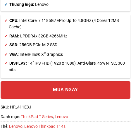
Thương hiệu:
Lenovo
CPU:
Intel Core i7 1185G7 vPro Up To 4.8GHz (4 Cores 12MB
Cache)
RAM:
LPDDR4x 32GB 4266MHz
SSD:
256GB PCIe M.2 SSD
e
VGA:
Intel® Iris® X
Graphics
DISPLAY:
14″ IPS FHD (1920 x 1080), Anti-Glare, 45% NTSC, 300
nits
MUA NGAY
SKU:
HP_411E3J
Danh mục:
ThinkPad T Series
,
Lenovo
Thẻ:
Lenovo
,
Lenovo Thinkpad T14s