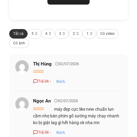
mang lại khả năng vận hành ổn định mà còn tối ưu hóa
trải nghiệm đa nhiệm, đáp ứng tốt nhu cầu công việc từ cơ
bản đến nâng cao.
Tất cả
5
4
3
2
1
Có video
Có ảnh
Thị Hùng
02/07/2026
Được xếp
hạng
5
5 sao
Trả lời
•
thích
Ngọc An
02/07/2026
máy đẹp cực like new chuẩn lun
Được xếp
cầm nhẹ bàn phím gõ sướng máy chạy nhanh
hạng
5
5 sao
ko bị giật lag gì hết hàng ok nha mn
Sở hữu
RAM 16GB LPDDR4x tốc độ 4266MHz
, ThinkPad
Trả lời
•
thích
T14s Gen 2 cho phép truy cập dữ liệu nhanh chóng, giảm