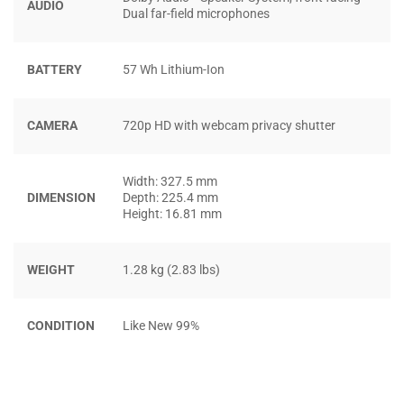
AUDIO
thị sắc nét và trung thực, phù hợp cho các tác vụ từ văn
Dual far-field microphones
phòng đến xử lý nội dung số.
BATTERY
57 Wh Lithium-Ion
CAMERA
720p HD with webcam privacy shutter
Width: 327.5 mm
DIMENSION
Depth: 225.4 mm
Height: 16.81 mm
WEIGHT
1.28 kg (2.83 lbs)
CONDITION
Like New 99%
Khả năng hiển thị ngoài trời được cải thiện nhờ
độ sáng
lên tới 300 nits
, giúp người dùng làm việc hiệu quả trong
điều kiện ánh sáng mạnh. Kết hợp với
tương phản cao
và