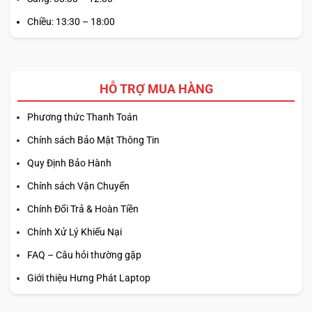
Chiều: 13:30 – 18:00
Độ bền
là một trong những yếu tố cốt lõi giúp
Lenovo
ThinkPad T14s Gen 2
giữ vững danh tiếng trong cộng
đồng doanh nhân. Mẫu laptop này đáp ứng đầy đủ tiêu
chuẩn
quân sự MIL-STD
với khả năng chống chịu va đập,
HỖ TRỢ MUA HÀNG
rung lắc, nhiệt độ và độ ẩm khắc nghiệt. Nhờ đó, người
Phương thức Thanh Toán
dùng có thể yên tâm làm việc trong mọi điều kiện môi
trường, từ văn phòng hiện đại đến những chuyến công tác
Chính sách Bảo Mật Thông Tin
xa.
Quy Định Bảo Hành
Chính sách Vận Chuyển
Chính Đổi Trả & Hoàn Tiền
Chính Xử Lý Khiếu Nại
FAQ – Câu hỏi thường gặp
Giới thiệu Hưng Phát Laptop