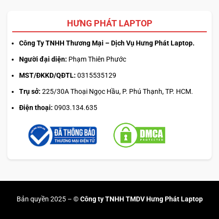
HƯNG PHÁT LAPTOP
Công Ty TNHH Thương Mại – Dịch Vụ Hưng Phát Laptop.
Người đại diện:
Phạm Thiên Phước
MST/ĐKKD/QĐTL:
0315535129
Trụ sở:
225/30A Thoại Ngọc Hầu, P. Phú Thạnh, TP. HCM.
Điện thoại:
0903.134.635
Song song với độ bền,
tính năng bảo mật
cũng là điểm
mạnh nổi bật của
ThinkPad T14s Gen 2
. Thiết bị được tích
hợp nền tảng
ThinkShield
, bao gồm đầu đọc vân tay,
camera hồng ngoại hỗ trợ nhận diện khuôn mặt và chip
bảo mật TPM 2.0. Bên cạnh đó, khả năng
quản lý từ xa
hiệu quả giúp đội ngũ IT doanh nghiệp kiểm soát và bảo vệ
Bản quyền 2025 –
© Công ty TNHH TMDV Hưng Phát Laptop
dữ liệu trên toàn hệ thống, đảm bảo thông tin nhạy cảm
luôn được an toàn tuyệt đối.