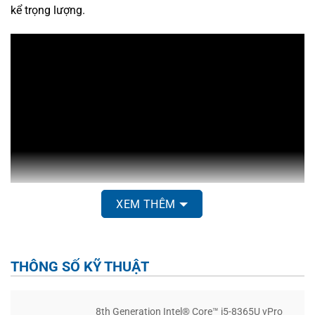
kể trọng lượng.
XEM THÊM
THÔNG SỐ KỸ THUẬT
8th Generation Intel® Core™ i5-8365U vPro