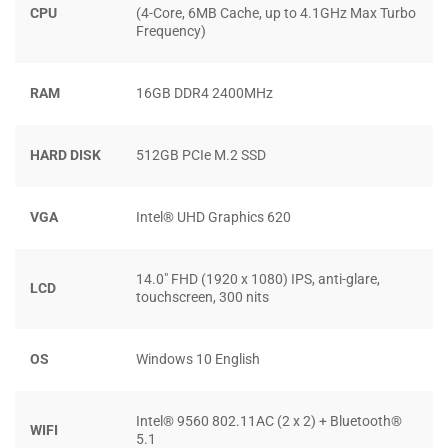
CPU
(4-Core, 6MB Cache, up to 4.1GHz Max Turbo
Frequency)
RAM
16GB DDR4 2400MHz
HARD DISK
512GB PCIe M.2 SSD
VGA
Intel® UHD Graphics 620
14.0″ FHD (1920 x 1080) IPS, anti-glare,
LCD
touchscreen, 300 nits
OS
Windows 10 English
Viền màn hình cũng được làm mỏng hơn, gọn gàng nhưng
Intel® 9560 802.11AC (2 x 2) + Bluetooth®
không hề mỏng manh. Máy vẫn sử dụng kiểu bản lề 2 bên
WIFI
5.1