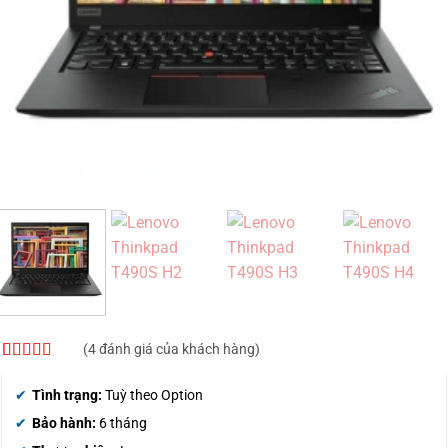
(
4
đánh giá của khách hàng)
5
4
trên 5 dựa
trên
đánh
Tình trạng:
Tuỳ theo Option
giá
Bảo hành:
6 tháng