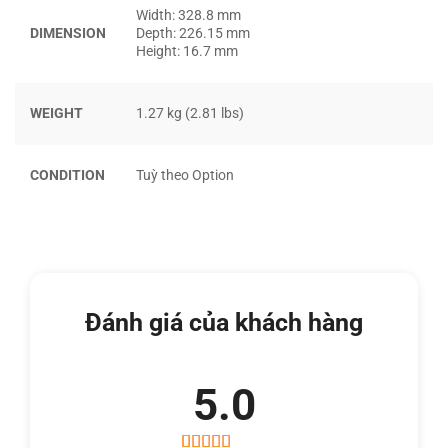
Width: 328.8 mm
DIMENSION
Depth: 226.15 mm
Height: 16.7 mm
WEIGHT
1.27 kg (2.81 lbs)
CONDITION
Tuỳ theo Option
Ngoài ra, chiếc máy còn có tùy chọn màn 2K HDR, sử dụng
công nghệ Dolby Vision với độ phủ màu AdobeRGB lên đến
100%, hình ảnh sắc nét, trung thực, phù hợp với người dùng
chuyên xử lý ảnh, hay thiết kế đồ họa chuyên nghiệp.
Đánh giá của khách hàng
BÀN PHÍM VÀ TOUCHPAD
Bàn phím là sự thay đổi đáng kể của T490s, với chất liệu
5.0
cao cấp hơn và phản hồi phím tốt hơn. Điều này là do
Lenovo đã sử dụng bộ bàn phím của dòng X1 Carbon cao