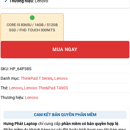
Thương hiệu:
Lenovo
CORE I5 8365U / 16GB / 512GB
SSD / FHD TOUCH 300NITS
MUA NGAY
SKU:
HP_64P38S
Danh mục:
ThinkPad T Series
,
Lenovo
Thẻ:
Lenovo
,
Lenovo ThinkPad T490S
Thương hiệu:
Lenovo
CAM KẾT BẢN QUYỀN PHẦN MỀM
Hưng Phát Laptop
chỉ cung cấp
phần mềm có bản quyền hợp lệ
.
Phần mềm do khách hàng tự cài đặt hoặc kích hoạt sau khi bàn giao