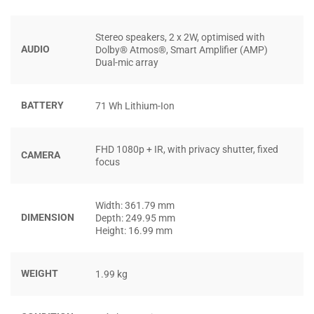
Điểm mạnh lớn nhất của
Lenovo Yoga 7i (2 in 1) 16
Stereo speakers, 2 x 2W, optimised with
inch
chính là hiệu năng vượt trội nhờ vào bộ xử lý Intel®
AUDIO
Dolby® Atmos®, Smart Amplifier (AMP)
Core™ Ultra thế hệ 14 mới nhất. Với khả năng xử lý mạnh
Dual-mic array
mẽ, chiếc laptop này có thể dễ dàng xử lý các ứng dụng
nặng, từ chỉnh sửa video đến lập trình.
BATTERY
71 Wh Lithium-Ion
FHD 1080p + IR, with privacy shutter, fixed
CAMERA
focus
Width: 361.79 mm
DIMENSION
Depth: 249.95 mm
Height: 16.99 mm
WEIGHT
1.99 kg
Hơn nữa, sức mạnh của CPU không chỉ dừng lại ở khả