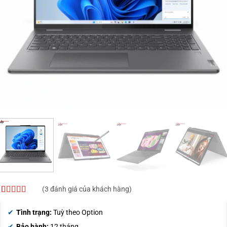
(
3
đánh giá của khách hàng)
5
3
trên 5 dựa
trên
đánh
Tình trạng:
Tuỳ theo Option
giá
Bảo hành:
12 tháng