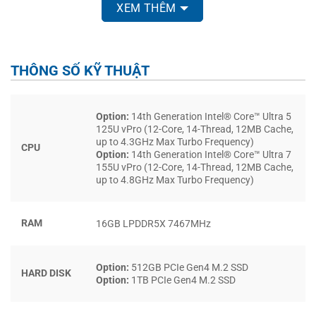
XEM THÊM
THÔNG SỐ KỸ THUẬT
Option:
14th Generation Intel® Core™ Ultra 5
THIẾT KẾ LINH HOẠT – DỄ DÀNG CHUYỂN ĐỔI
125U vPro (12-Core, 14-Thread, 12MB Cache,
up to 4.3GHz Max Turbo Frequency)
CPU
NHIỀU CHẾ ĐỘ
Option:
14th Generation Intel® Core™ Ultra 7
155U vPro (12-Core, 14-Thread, 12MB Cache,
up to 4.8GHz Max Turbo Frequency)
Thiết kế độc đáo này cho phép người dùng linh hoạt
chuyển đổi giữa các chế độ khác nhau tùy theo nhu cầu sử
dụng. Chẳng hạn, khi bạn cần làm việc văn phòng, chế độ
RAM
16GB LPDDR5X 7467MHz
laptop sẽ giúp bạn thao tác dễ dàng hơn với bàn phím đầy
đủ chức năng. Ngược lại, khi bạn muốn xem phim hay chơi
Option:
512GB PCIe Gen4 M.2 SSD
game, chế độ máy tính bảng sẽ mang lại trải nghiệm thoải
HARD DISK
Option:
1TB PCIe Gen4 M.2 SSD
mái hơn.