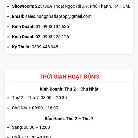
Showroom:
225/30A Thoại Ngọc Hầu, P. Phú Thạnh, TP. HCM.
Email:
sales.hungphatlaptop@gmail.com
Kinh Doanh 01:
0903 134 635
Kinh Doanh 02:
0903 226 126
Âm thanh cũng đóng một vai trò quan trọng trong trải
Kỹ Thuật:
0399 448 948
nghiệm công nghệ, và Yoga 7i đã làm rất tốt điều này. Với
hệ thống loa âm thanh vòm Dolby Atmos®, bạn sẽ cảm
nhận được âm thanh lan tỏa xung quanh, từ đó mang lại
trải nghiệm nghe nhạc hay xem phim sống động hơn bao
THỜI GIAN HOẠT ĐỘNG
giờ hết. Việc phối hợp giữa hình ảnh và âm thanh hoàn hảo
sẽ giúp bạn đắm chìm hoàn toàn trong thế giới của mình.
Kinh Doanh: Thứ 2 – Chủ Nhật
Thứ 2 – Thứ 7: 08:00 – 20:30
BÀN PHÍM VÀ TOUCHPAD NHẠY ĐEM LẠI
Chủ Nhật: 09:00 – 16:00
CẢM GIÁC THOẢI MÁI KHI SỬ DỤNG
Bảo Hành: Thứ 2 – Thứ 7
Sáng: 08:30 – 12:00
Khi nói đến laptop, bàn phím và touchpad là hai yếu tố
then chốt quyết định đến trải nghiệm sử dụng. Lenovo
Chiều: 13:30 – 18:00