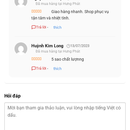
Đã mua hàng tại Hưng Phát
chơi hay khi làm việc với các tài liệu đồ họa.
Giao hàng nhanh. Shop phục vụ
Được xếp
tận tâm và nhiệt tình.
hạng
5
5 sao
Trả lời
•
thích
Huỳnh Kim Long
13/07/2023
Đã mua hàng tại Hưng Phát
5 sao chất lượnng
Được xếp
hạng
5
5 sao
Trả lời
•
thích
Thiết kế màn hình mỏng viền cũng giúp tối ưu hóa không
Hỏi đáp
gian hiển thị, tạo cảm giác rộng rãi hơn cho người dùng.
Điều này đặc biệt hữu ích khi bạn cần làm việc với nhiều
cửa sổ cùng lúc hoặc khi tham gia các cuộc họp trực
tuyến.