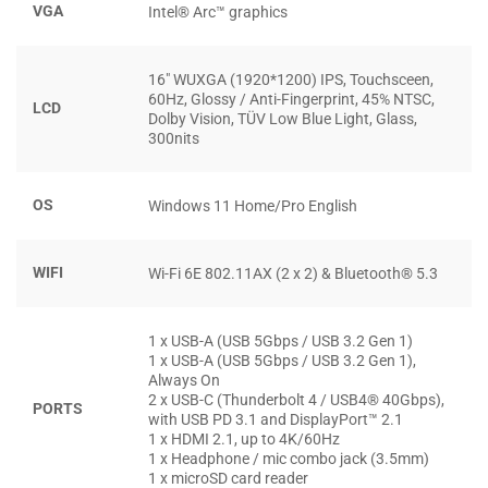
Bên cạnh đó, vật liệu chế tạo từ nhôm cao cấp không chỉ
VGA
Intel® Arc™ graphics
tạo nên vẻ đẹp sang trọng mà còn đảm bảo độ bền cho
chiếc laptop. Thiết kế gọn nhẹ với trọng lượng chỉ từ 1.99
16″ WUXGA (1920*1200) IPS, Touchsceen,
kg giúp người dùng dễ dàng mang theo mọi lúc mọi nơi.
60Hz, Glossy / Anti-Fingerprint, 45% NTSC,
LCD
Dolby Vision, TÜV Low Blue Light, Glass,
TÍNH NĂNG XOAY 360 ĐỘ
300nits
Một điểm nổi bật khác của
Lenovo Yoga 7i (2 in 1)
là khả
OS
Windows 11 Home/Pro English
năng xoay 360 độ, cho phép bạn chuyển đổi nhanh chóng
giữa các chế độ khác nhau. Điều này đặc biệt hữu ích khi
bạn cần trình bày dự án cho đồng nghiệp hay tham gia
WIFI
Wi-Fi 6E 802.11AX (2 x 2) & Bluetooth® 5.3
một cuộc họp trực tuyến. Bạn chỉ cần xoay màn hình và
đặt nó ở chế độ phù hợp mà không phải lo lắng về việc tìm
1 x USB-A (USB 5Gbps / USB 3.2 Gen 1)
kiếm một thiết bị khác.
1 x USB-A (USB 5Gbps / USB 3.2 Gen 1),
Always On
HIỆU NĂNG VƯỢT TRỘI VỚI CPU INTEL®
2 x USB-C (Thunderbolt 4 / USB4® 40Gbps),
PORTS
with USB PD 3.1 and DisplayPort™ 2.1
CORE™ ULTRA MẠNH MẼ CÂN MỌI “DỰ
1 x HDMI 2.1, up to 4K/60Hz
ÁN”
1 x Headphone / mic combo jack (3.5mm)
1 x microSD card reader