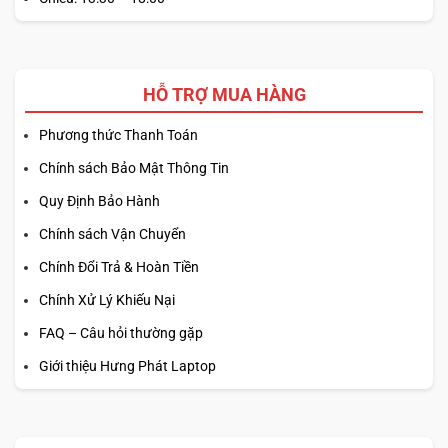
Yoga 7i đã tích hợp bàn phím với độ nhạy cao và touchpad
rộng rãi, mang lại sự thoải mái khi gõ phím hay di chuyển
chuột.
HỖ TRỢ MUA HÀNG
Bàn phím của Yoga 7i không chỉ có độ nảy tốt mà còn
Phương thức Thanh Toán
được trang bị đèn nền, cho phép bạn làm việc trong môi
trường thiếu sáng một cách dễ dàng. Điều này giúp giảm
Chính sách Bảo Mật Thông Tin
thiểu căng thẳng cho mắt, và tạo điều kiện thuận lợi cho
Quy Định Bảo Hành
những người thường xuyên phải làm việc ban đêm.
Chính sách Vận Chuyển
Chính Đổi Trả & Hoàn Tiền
Chính Xử Lý Khiếu Nại
FAQ – Câu hỏi thường gặp
Giới thiệu Hưng Phát Laptop