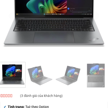
(
3
đánh giá của khách hàng)
4.33
3
trên 5
dựa trên
Tình trạng:
Tuỳ theo Option