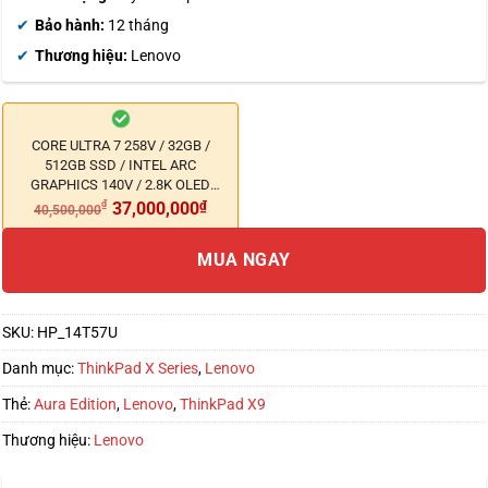
đánh giá
Bảo hành:
12 tháng
Thương hiệu:
Lenovo
CORE ULTRA 7 258V / 32GB /
512GB SSD / INTEL ARC
GRAPHICS 140V / 2.8K OLED
TOUCH
₫
37,000,000
₫
40,500,000
MUA NGAY
SKU:
HP_14T57U
Danh mục:
ThinkPad X Series
,
Lenovo
Thẻ:
Aura Edition
,
Lenovo
,
ThinkPad X9
Thương hiệu:
Lenovo