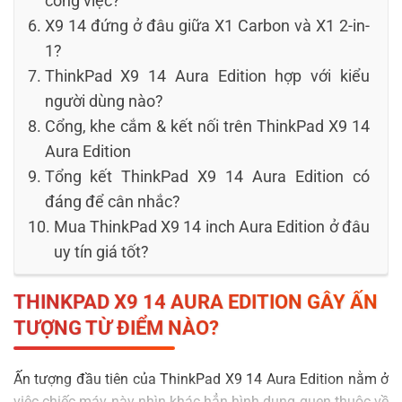
công việc?
X9 14 đứng ở đâu giữa X1 Carbon và X1 2-in-
1?
ThinkPad X9 14 Aura Edition hợp với kiểu
người dùng nào?
Cổng, khe cắm & kết nối trên ThinkPad X9 14
Aura Edition
Tổng kết ThinkPad X9 14 Aura Edition có
đáng để cân nhắc?
Mua ThinkPad X9 14 inch Aura Edition ở đâu
uy tín giá tốt?
THINKPAD X9 14 AURA EDITION GÂY ẤN
TƯỢNG TỪ ĐIỂM NÀO?
Ấn tượng đầu tiên của ThinkPad X9 14 Aura Edition nằm ở
việc chiếc máy này nhìn khác hẳn hình dung quen thuộc về