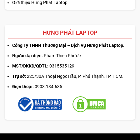
Giới thiệu Hưng Phát Laptop
cần những thứ cụ thể hơn như phản hồi nhanh hơn, tối ưu
pin tốt hơn, hỗ trợ họp hành tốt hơn, xử lý tác vụ văn phòng
thông minh hơn và mang lại cảm giác chiếc máy này
“thuộc về thế hệ mới”. Nếu nhìn từ góc đó, AI trên X9 14
HƯNG PHÁT LAPTOP
nên được mô tả như một lớp hỗ trợ cho công việc thực tế,
chứ không phải trung tâm của mọi trải nghiệm.
Công Ty TNHH Thương Mại – Dịch Vụ Hưng Phát Laptop.
Người đại diện:
Phạm Thiên Phước
MST/ĐKKD/QĐTL:
0315535129
Trụ sở:
225/30A Thoại Ngọc Hầu, P. Phú Thạnh, TP. HCM.
Điện thoại:
0903.134.635
Đây cũng là điểm khiến X9 14 tách ra khỏi một số mẫu