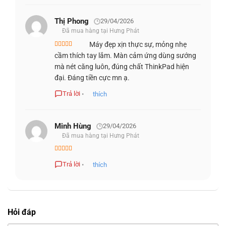
Thị Phong
29/04/2026
Đã mua hàng tại Hưng Phát
Máy đẹp xịn thực sự, mỏng nhẹ
Được xếp
cầm thích tay lắm. Màn cảm ứng dùng sướng
hạng
5
5 sao
mà nét căng luôn, đúng chất ThinkPad hiện
đại. Đáng tiền cực mn ạ.
Trả lời
•
thích
Minh Hùng
29/04/2026
Đã mua hàng tại Hưng Phát
Điểm mạnh của X9 14 là cảm giác thị giác hiện đại hơn
khá nhiều so với hình ảnh ThinkPad quen thuộc trong
Được xếp
hạng
4
5
Trả lời
•
thích
nhiều năm qua. Nó không làm mất đi sự nghiêm túc của
sao
dòng máy này, mà bổ sung thêm sự dễ chịu và “cao cấp
đúng cách” cho người dùng văn phòng lẫn người thường
xuyên làm việc di động. Điều đó rất quan trọng với nhóm
Hỏi đáp
khách hàng mua máy không chỉ để chạy công việc, mà còn