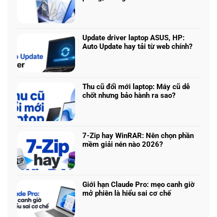
Core
Không
Ultra
có
5
bình
225H
luận
vs
Update driver laptop ASUS, HP:
ở
Ryzen
Auto Update hay tải từ web chính?
Prompt
AI
Không
AI:
5
có
Tạo
340:
bình
logo
Chip
luận
3D
Thu cũ đổi mới laptop: Máy cũ dễ
nào
ở
từ
chốt nhưng bảo hành ra sao?
tối
Update
ảnh
Không
ưu
driver
phẳng,
có
đa
laptop
không
bình
nhiệm?
ASUS,
cần
luận
HP:
7-Zip hay WinRAR: Nên chọn phần
biết
ở
Auto
mềm giải nén nào 2026?
thiết
Thu
Update
Không
kế
cũ
hay
có
đổi
tải
bình
mới
từ
luận
laptop:
Giới hạn Claude Pro: mẹo canh giờ
web
ở
Máy
mở phiên là hiểu sai cơ chế
chính?
7-
cũ
Không
Zip
dễ
có
hay