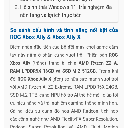
Hệ sinh thái Windows 11, trải nghiệm đa
nền tảng và lợi ích thực tiễn
So sánh cấu hình và tính năng nổi bật của
ROG Xbox Ally & Xbox Ally X
Điểm nhấn đầu tiên của bộ đôi máy chơi game cầm
tay này nằm ở phần cứng vượt trội. Phiên bản
ROG
Xbox Ally
(trắng) trang bị chip
AMD Ryzen Z2 A,
RAM LPDDR5X 16GB và SSD M.2 512GB
. Trong khi
đó,
ROG Xbox Ally
X
(đen) sở hữu sức mạnh vượt trội
với AMD Ryzen AI Z2 Extreme, RAM LPDDR5X 24GB,
SSD M.2 1TB, cùng NPU hỗ trợ AI thế hệ mới, giúp tối
ưu hiệu năng và trải nghiệm gaming thông minh hơn.
Cả hai đều sử dụng đồ họa AMD Radeon, tích hợp
các công nghệ như AMD FidelityFX Super Resolution,
Radeon Super Resolution và AMD Fluid Motion