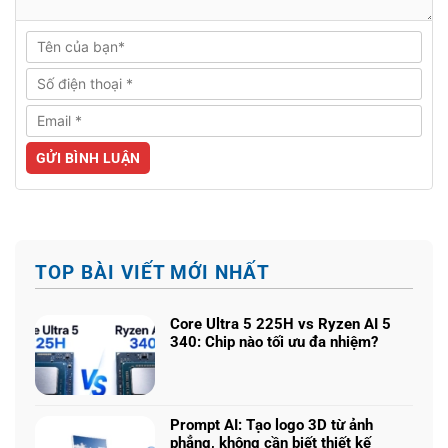
TOP BÀI VIẾT MỚI NHẤT
Core Ultra 5 225H vs Ryzen AI 5
340: Chip nào tối ưu đa nhiệm?
Không
có
bình
luận
Prompt AI: Tạo logo 3D từ ảnh
ở
phẳng, không cần biết thiết kế