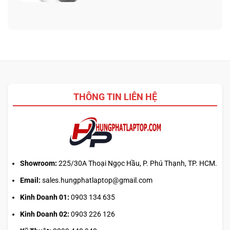
chốt
bình
WinRAR:
nhưng
luận
Nên
bảo
ở
chọn
hành
Giới
phần
ra
hạn
mềm
sao?
Claude
giải
Pro:
nén
mẹo
nào
canh
2026?
giờ
THÔNG TIN LIÊN HỆ
mở
phiên
là
hiểu
sai
cơ
chế
Showroom:
225/30A Thoại Ngọc Hầu, P. Phú Thạnh, TP. HCM.
Email:
sales.hungphatlaptop@gmail.com
Kinh Doanh 01:
0903 134 635
Kinh Doanh 02:
0903 226 126