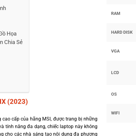
ạnh
RAM
HARD DISK
 Đồ Họa
n Chia Sẻ
VGA
LCD
OS
X (2023)
WIFI
 cao cấp của hãng MSI, được trang bị những
tế và tính năng đa dạng, chiếc laptop này không
ởng cho các nhà sáng tạo nội dung đa phương