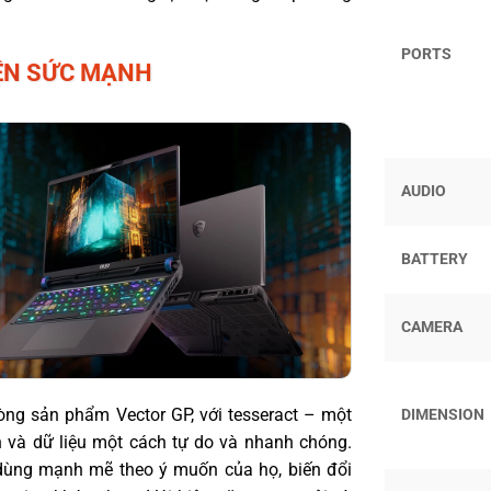
PORTS
IỆN SỨC MẠNH
AUDIO
BATTERY
CAMERA
g sản phẩm Vector GP, với tesseract – một
DIMENSION
in và dữ liệu một cách tự do và nhanh chóng.
 dùng mạnh mẽ theo ý muốn của họ, biến đổi