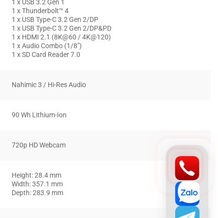
1 x USB 3.2 Gen 1
1 x Thunderbolt™ 4
1 x USB Type-C 3.2 Gen 2/DP
1 x USB Type-C 3.2 Gen 2/DP&PD
1 x HDMI 2.1 (8K@60 / 4K@120)
1 x Audio Combo (1/8″)
1 x SD Card Reader 7.0
Nahimic 3 / Hi-Res Audio
90 Wh Lithium-Ion
720p HD Webcam
Height: 28.4 mm
Width: 357.1 mm
Depth: 283.9 mm