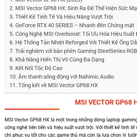
MSI Vector GP68 HX: Sinh Ra Để Thể Hiện Sức M
Thiết Kế Tinh Tế Và Hiệu Năng Vượt Trội
GeForce RTX 40 SERIES – Nhanh đến Chóng mặt
Công Nghệ MSI Overboost: Tối Ưu Hóa Hiệu Suất
Hệ Thống Tản Nhiệt Reforged Với Thiết Kế Ống Dẫ
Trải nghiệm với bàn phím Gaming SteelSeries RGB
Khả Năng Hiển Thị Vô Cùng Đa Dạng
Kết Nối Tốc Độ Cao
Âm thanh sống động với Nahimic Audio
Tổng kết về MSI Vector GP68 HX
MSI
VECTOR
GP68 H
MSI Vector GP68 HX là một trong những dòng laptop gaming
công nghệ tiên tiến và hiệu suất vượt trội. Với thiết kế tinh 
chỉ phục vụ tốt cho các game thủ mà còn là lựa chọn lý tư