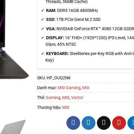
Threads, 36MB Cache)
RAM:
DDR5 16GB 4800MHz
SSD:
1TB PCIe Gen4 M.2 SSD
VGA:
NVIDIA® GeForce RTX™ 4080 12GB GDD
DISPLAY:
16″ FHD+ (1920*1200) IPS-Level, 144H
Glare, 45% NTSC
KEYBOARD:
SteelSeries per-Key RGB with Anti-
Key)
SKU:
HP_OUQ2N6
Danh mục:
MSI Gaming
,
MSI
Thẻ:
Gaming
,
MSI
,
Vector
Thương hiệu:
MSI