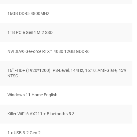
16GB DDR5 4800MHz
1TB PCIe Gen4 M.2 SSD
NVIDIA® GeForce RTX™ 4080 12GB GDDR6
16″ FHD+ (1920*1200) IPS-Level, 144Hz, 16:10, Anti-Glare, 45%
NTSC
Windows 11 Home English
Killer WiFi 6 AX211 + Bluetooth v5.3
1 x USB 3.2 Gen 2