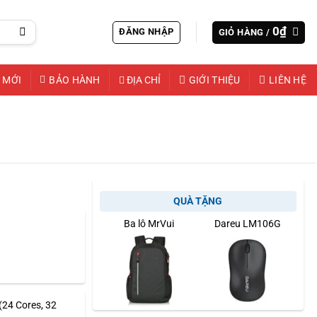
0
₫
ĐĂNG NHẬP
GIỎ HÀNG /
 MỚI
BẢO HÀNH
ĐỊA CHỈ
GIỚI THIỆU
LIÊN HỆ
QUÀ TẶNG
Ba lô MrVui
Dareu LM106G
(24 Cores, 32