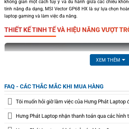
không gian một cách tùy ý và du hành giữa các chiều không
tính năng đa dạng, MSI Vector GP68 HX là sự lựa chọn hoà
laptop gaming và làm việc đa năng.
THIẾT KẾ TINH TẾ VÀ HIỆU NĂNG VƯỢT TR
XEM THÊM
FAQ - CÁC THẮC MẮC KHI MUA HÀNG
Tôi muốn hỏi giờ làm việc của Hưng Phát Laptop 
Hưng Phát Laptop nhận thanh toán qua các hình 