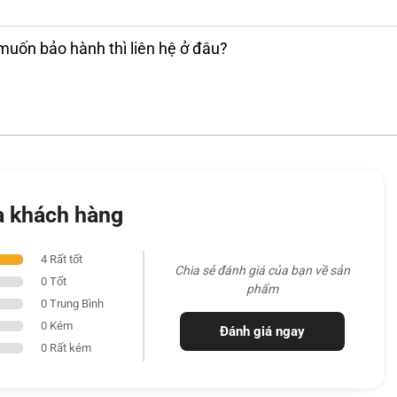
muốn bảo hành thì liên hệ ở đâu?
a khách hàng
4 Rất tốt
 i7-13950HX với 8 nhân hiệu suất và 16 nhân
Chia sẻ đánh giá của bạn về sản
0 Tốt
 dự án đa nhiệm và các trò chơi đòi hỏi hiệu
phẩm
0 Trung Bình
ổng cộng 24 nhân và tốc độ tối đa lên đến 5.5
0 Kém
Đánh giá ngay
. Điều này cho phép người dùng thực hiện các
0 Rất kém
hết. Thêm vào đó, các thông số kỹ thuật có