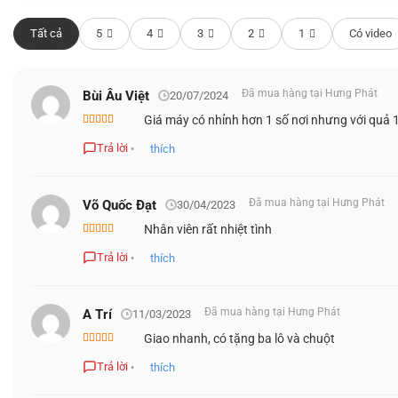
GEFORCE RTX 40 SERIES – NHANH ĐẾN 
Tất cả
5
4
3
2
1
Có video
Đã mua hàng tại Hưng Phát
Bùi Âu Việt
20/07/2024
Giá máy có nhỉnh hơn 1 số nơi nhưng với quả 1
Được xếp
hạng
5
5 sao
Trả lời
•
thích
Đã mua hàng tại Hưng Phát
Võ Quốc Đạt
30/04/2023
Nhân viên rất nhiệt tình
Được xếp
hạng
5
5 sao
Trả lời
•
thích
Đã mua hàng tại Hưng Phát
A Trí
11/03/2023
Giao nhanh, có tặng ba lô và chuột
Được xếp
hạng
5
5 sao
Trả lời
•
thích