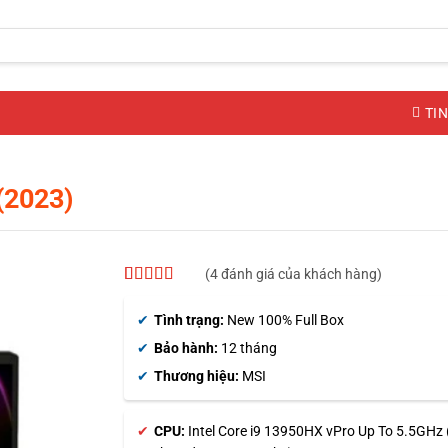
TIN
(2023)
(
4
đánh giá của khách hàng)
5
4
trên 5 dựa
trên
đánh
Tình trạng:
New 100% Full Box
giá
Bảo hành:
12 tháng
Thương hiệu:
MSI
CPU:
Intel Core i9 13950HX vPro Up To 5.5GHz 