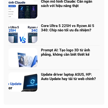
luận
nhiều
Chọn mô hình Claude: Cân ngân
ở
phân
sách với hiệu năng thật
RTX
khúc
Không
5050
giá
có
vs
–
bình
5060
Làm
luận
vs
Core Ultra 5 225H vs Ryzen AI 5
sao
ở
5070
340: Chip nào tối ưu đa nhiệm?
để
Chọn
Ti:
Không
chọn
mô
Hiệu
có
cấu
hình
năng
bình
hình
Claude:
laptop
luận
phù
Cân
Prompt AI: Tạo logo 3D từ ảnh
theo
ở
hợp
ngân
phẳng, không cần biết thiết kế
tác
Core
sách
Không
vụ
Ultra
với
có
5
hiệu
bình
225H
năng
luận
vs
Update driver laptop ASUS, HP:
thật
ở
Ryzen
Auto Update hay tải từ web chính?
Prompt
AI
Không
AI:
5
có
Tạo
340:
bình
logo
Chip
luận
3D
nào
ở
từ
tối
Update
ảnh