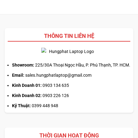
ưu
driver
phẳng,
đa
laptop
không
nhiệm?
ASUS,
cần
HP:
biết
Auto
thiết
Update
kế
THÔNG TIN LIÊN HỆ
hay
tải
từ
web
chính?
Showroom:
225/30A Thoại Ngọc Hầu, P. Phú Thạnh, TP. HCM.
Email:
sales.hungphatlaptop@gmail.com
Kinh Doanh 01:
0903 134 635
Kinh Doanh 02:
0903 226 126
Kỹ Thuật:
0399 448 948
THỜI GIAN HOẠT ĐỘNG