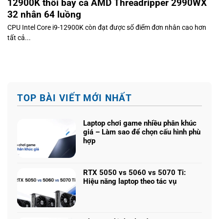
12900K thổi bay cả AMD Threadripper 2990WX
32 nhân 64 luồng
CPU Intel Core i9-12900K còn đạt được số điểm đơn nhân cao hơn
tất cả...
TOP BÀI VIẾT MỚI NHẤT
Laptop chơi game nhiều phân khúc
giá – Làm sao để chọn cấu hình phù
hợp
Không
có
bình
RTX 5050 vs 5060 vs 5070 Ti:
luận
Hiệu năng laptop theo tác vụ
ở
Không
Laptop
có
chơi
bình
game