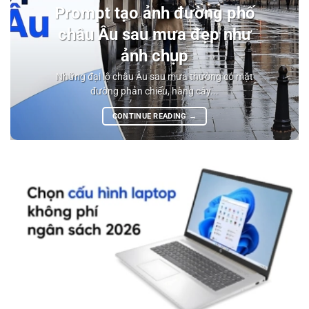
Prompt tạo ảnh đường phố
châu Âu sau mưa đẹp như
ảnh chụp
Những đại lộ châu Âu sau mưa thường có mặt
đường phản chiếu, hàng cây...
CONTINUE READING
→