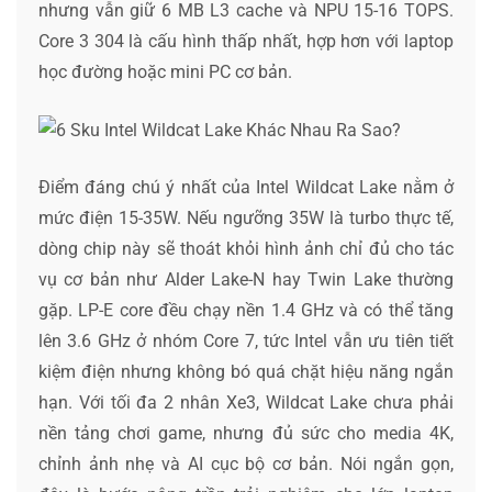
nhưng vẫn giữ 6 MB L3 cache và NPU 15-16 TOPS.
Core 3 304 là cấu hình thấp nhất, hợp hơn với laptop
học đường hoặc mini PC cơ bản.
Điểm đáng chú ý nhất của Intel Wildcat Lake nằm ở
mức điện 15-35W. Nếu ngưỡng 35W là turbo thực tế,
dòng chip này sẽ thoát khỏi hình ảnh chỉ đủ cho tác
vụ cơ bản như Alder Lake-N hay Twin Lake thường
gặp. LP-E core đều chạy nền 1.4 GHz và có thể tăng
lên 3.6 GHz ở nhóm Core 7, tức Intel vẫn ưu tiên tiết
kiệm điện nhưng không bó quá chặt hiệu năng ngắn
hạn. Với tối đa 2 nhân Xe3, Wildcat Lake chưa phải
nền tảng chơi game, nhưng đủ sức cho media 4K,
chỉnh ảnh nhẹ và AI cục bộ cơ bản. Nói ngắn gọn,