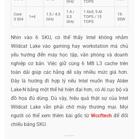
GHz
TOPS
1.4 /
1 Xe3, 9 AI
Core
1.5 / 4.3
15-
1+4
3.3
TOPS / 15
3 304
GHz
35W
GHz
TOPS
Nhìn vào 6 SKU, có thể thấy Intel không nhắm
Wildcat Lake vào gaming hay workstation mà chủ
yếu hướng đến máy học tập, văn phòng và doanh
nghiệp cơ bản. Việc giữ cùng 6 MB L3 cache trên
toàn dải giúp các hãng dễ xây nhiều mức giá hơn.
Đây là hướng đi hợp lý nếu Intel muốn thay Alder
Lake-N bằng một thế hệ hiện đại hơn, có AI cục bộ và
đồ họa đủ dùng. Dù vậy, hiệu quả thật sự của Intel
Wildcat Lake vẫn phải chờ máy thương mại. Mọi
người có thể xem thêm bài gốc từ
Wccftech
để đối
chiếu bảng SKU.