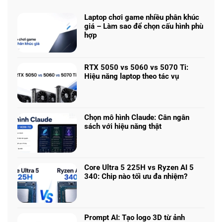
Laptop chơi game nhiều phân khúc
giá – Làm sao để chọn cấu hình phù
hợp
Không
có
bình
RTX 5050 vs 5060 vs 5070 Ti:
luận
Hiệu năng laptop theo tác vụ
ở
Không
Laptop
có
chơi
bình
game
luận
nhiều
Chọn mô hình Claude: Cân ngân
ở
phân
sách với hiệu năng thật
RTX
khúc
Không
5050
giá
có
vs
–
bình
5060
Làm
luận
vs
Core Ultra 5 225H vs Ryzen AI 5
sao
ở
5070
340: Chip nào tối ưu đa nhiệm?
để
Chọn
Ti:
Không
chọn
mô
Hiệu
có
cấu
hình
năng
bình
hình
Claude:
laptop
luận
phù
Cân
Prompt AI: Tạo logo 3D từ ảnh
theo