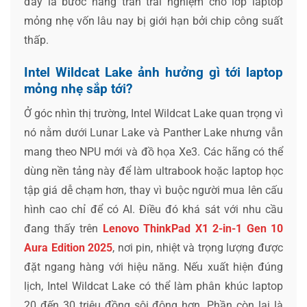
đây là bước nâng trần trải nghiệm cho lớp laptop
mỏng nhẹ vốn lâu nay bị giới hạn bởi chip công suất
thấp.
Intel Wildcat Lake ảnh hưởng gì tới laptop
mỏng nhẹ sắp tới?
Ở góc nhìn thị trường, Intel Wildcat Lake quan trọng vì
nó nằm dưới Lunar Lake và Panther Lake nhưng vẫn
mang theo NPU mới và đồ họa Xe3. Các hãng có thể
dùng nền tảng này để làm ultrabook hoặc laptop học
tập giá dễ chạm hơn, thay vì buộc người mua lên cấu
hình cao chỉ để có AI. Điều đó khá sát với nhu cầu
đang thấy trên
Lenovo ThinkPad X1 2-in-1 Gen 10
Aura Edition 2025
, nơi pin, nhiệt và trọng lượng được
đặt ngang hàng với hiệu năng. Nếu xuất hiện đúng
lịch, Intel Wildcat Lake có thể làm phân khúc laptop
20 đến 30 triệu đồng sôi động hơn. Phần còn lại là