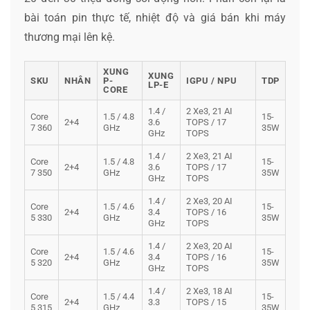
bài toán pin thực tế, nhiệt độ và giá bán khi máy
thương mại lên kệ.
XUNG
XUNG
SKU
NHÂN
P-
IGPU / NPU
TDP
LP-E
CORE
1.4 /
2 Xe3, 21 AI
Core
1.5 / 4.8
15-
2+4
3.6
TOPS / 17
7 360
GHz
35W
GHz
TOPS
1.4 /
2 Xe3, 21 AI
Core
1.5 / 4.8
15-
2+4
3.6
TOPS / 17
7 350
GHz
35W
GHz
TOPS
1.4 /
2 Xe3, 20 AI
Core
1.5 / 4.6
15-
2+4
3.4
TOPS / 16
5 330
GHz
35W
GHz
TOPS
1.4 /
2 Xe3, 20 AI
Core
1.5 / 4.6
15-
2+4
3.4
TOPS / 16
5 320
GHz
35W
GHz
TOPS
1.4 /
2 Xe3, 18 AI
Core
1.5 / 4.4
15-
2+4
3.3
TOPS / 15
5 315
GHz
35W