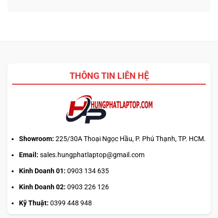
3D
nào
ở
từ
tối
Update
ảnh
ưu
driver
phẳng,
đa
laptop
không
nhiệm?
ASUS,
cần
HP:
biết
Auto
thiết
Update
kế
THÔNG TIN LIÊN HỆ
hay
tải
từ
web
chính?
Showroom:
225/30A Thoại Ngọc Hầu, P. Phú Thạnh, TP. HCM.
Email:
sales.hungphatlaptop@gmail.com
Kinh Doanh 01:
0903 134 635
Kinh Doanh 02:
0903 226 126
Kỹ Thuật:
0399 448 948