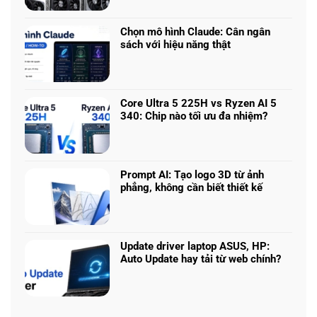
có
chơi
bình
game
luận
nhiều
Chọn mô hình Claude: Cân ngân
ở
phân
sách với hiệu năng thật
RTX
khúc
Không
5050
giá
có
vs
–
bình
5060
Làm
luận
vs
Core Ultra 5 225H vs Ryzen AI 5
sao
ở
5070
340: Chip nào tối ưu đa nhiệm?
để
Chọn
Ti:
Không
chọn
mô
Hiệu
có
cấu
hình
năng
bình
hình
Claude:
laptop
luận
phù
Cân
Prompt AI: Tạo logo 3D từ ảnh
theo
ở
hợp
ngân
phẳng, không cần biết thiết kế
tác
Core
sách
Không
vụ
Ultra
với
có
5
hiệu
bình
225H
năng
luận
vs
Update driver laptop ASUS, HP:
thật
ở
Ryzen
Auto Update hay tải từ web chính?
Prompt
AI
Không
AI:
5
có
Tạo
340:
bình
logo
Chip
luận