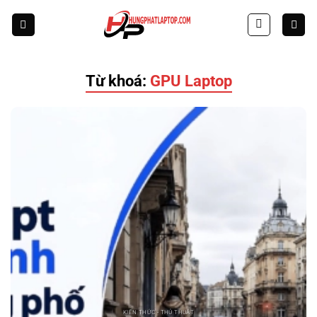
Skip
to
content
Từ khoá:
GPU Laptop
KIẾN THỨC - THỦ THUẬT