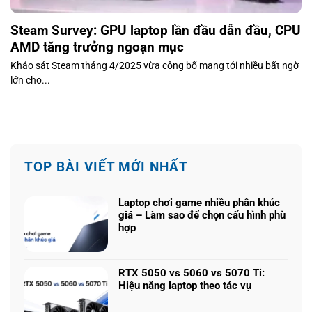
Steam Survey: GPU laptop lần đầu dẫn đầu, CPU
AMD tăng trưởng ngoạn mục
Khảo sát Steam tháng 4/2025 vừa công bố mang tới nhiều bất ngờ
lớn cho...
TOP BÀI VIẾT MỚI NHẤT
Laptop chơi game nhiều phân khúc
giá – Làm sao để chọn cấu hình phù
hợp
Không
có
bình
RTX 5050 vs 5060 vs 5070 Ti:
luận
Hiệu năng laptop theo tác vụ
ở
Không
Laptop