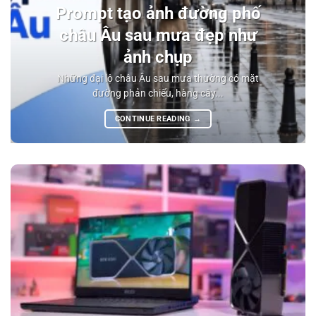
Prompt tạo ảnh đường phố
châu Âu sau mưa đẹp như
ảnh chụp
Những đại lộ châu Âu sau mưa thường có mặt
đường phản chiếu, hàng cây...
CONTINUE READING
→