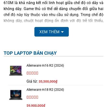
610M là khả năng kết nối linh hoạt giữa chế độ có dây và
không dây. Game thủ có thể dễ dàng chuyển đổi giữa hai
chế độ này tùy thuộc vào nhu cầu sử dụng. Trong chế độ
không dây, chuột hoạt động ổn định với độ trễ tối thiểu,
giúp người chơi có thể tận hưởng trải nghiệm hoàn hảo mà
XEM THÊM
không lo về tình trạng gián đoạn.
3. CẢM BIẾN THÔNG MINH
TOP LAPTOP BÁN CHẠY
Alienware 610M trang bị cảm biến quang học tiên tiến, cho
phép người dùng điều chỉnh độ nhạy lên tới 16.000 DPI.
Điều này có nghĩa là chuột có thể nhận biết và di chuyển
Alienware m16 R2 (2024)
chính xác đến từng milimet. Với mức DPI cao, game thủ có
thể tùy chỉnh tốc độ theo phong cách chơi game của mình
5.00
3
trên 5
Giá từ:
35,500,000
₫
dựa trên
– từ tốc độ nhanh trong các trò chơi hành động cho đến
đánh giá
độ chính xác cao trong các game chiến thuật.
Alienware m18 R2 (2024)
4. NÚT BẤM TÙY CHỈNH
4.67
3
trên 5
59,900,000
₫
dựa trên