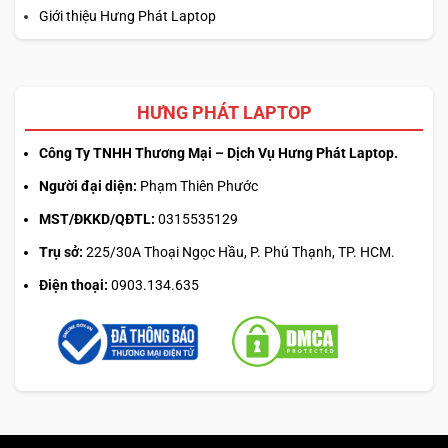
nghiệp hay chỉ là một người đam mê, Alienware 610M sẽ
Giới thiệu Hưng Phát Laptop
giúp nâng cao hiệu suất chơi game của bạn lên một tầm
cao mới. Hãy trải nghiệm và tự mình cảm nhận sự khác
biệt!
HƯNG PHÁT LAPTOP
Công Ty TNHH Thương Mại – Dịch Vụ Hưng Phát Laptop.
Người đại diện:
Phạm Thiên Phước
MST/ĐKKD/QĐTL:
0315535129
Trụ sở:
225/30A Thoại Ngọc Hầu, P. Phú Thạnh, TP. HCM.
Điện thoại:
0903.134.635