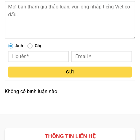
BƯỚC 1: KẾT NỐI CHUỘT
Anh
Chị
Chế độ wired
:
Dùng cáp USB đi kèm để kết nối chuột với
GỬI
máy tính của bạn. Máy tính sẽ tự nhận diện và
cài đặt driver nếu cần thiết.
Không có bình luận nào
Chế độ wireless
:
Để sử dụng chuột không dây, bạn cần lắp đặt
đầu tiếp sóng USB vào cổng USB trên máy
tính.
THÔNG TIN LIÊN HỆ