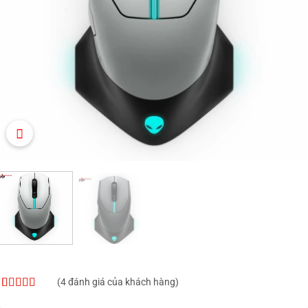
(
4
đánh giá của khách hàng)
4.75
4
trên 5