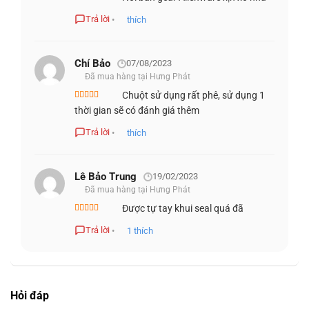
Được xếp
AlienFX 16,8 triệu
hạng
5
5 sao
Trả lời
•
thích
MỞ RỘNG / KẾT
Giao tiếp:
1 x USB – 4 pin USB Type A
NỐI
Chí Bảo
07/08/2023
Công nghệ:
Lithium ion
Đã mua hàng tại Hưng Phát
Thời gian sử dụng (Tối đa):
Với đèn mặc định
(mới xuất xưởng):
Chuột sử dụng rất phê, sử dụng 1
PIN
Tối đa 116 giờ
Được xếp
thời gian sẽ có đánh giá thêm
hạng
4
5
sao
Không có đèn: Tối đa 350 giờ
Trả lời
•
thích
Phần mềm đi kèm:
Alienware Command
PHÂN MỀM / OS
Center
Lê Bảo Trung
19/02/2023
Yêu cầu hệ điều hành:
Windows 10
Đã mua hàng tại Hưng Phát
Được tự tay khui seal quá đã
HƯỚNG DẪN SỬ DỤNG ALIENWARE 610M
Được xếp
hạng
5
5 sao
Trả lời
•
1
thích
Hỏi đáp