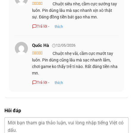
Tuổi thọ click:
70 triệu lần
Chuột siêu nhẹ, cầm cực sướng tay
Keyplates:
Từ tính + Switch quang học
Được xếp
luôn. Pin dùng lâu mà sạc nhanh xịn xò thật
hạng
5
5 sao
sự. Đáng đồng tiền bát gạo nha mn.
Công nghệ:
Pin Polymer Li-ion
PIN
Thời gian dùng:
120h (1KHz) / 32h (4KHz)
Trả lời
•
thích
Sạc nhanh:
5 phút cho 6h chơi ở 1KHz
Phần mềm:
Alienware Command Center
Hệ điều hành:
Windows 10 trở lên
Quốc Hà
12/05/2026
PHẦN MỀM / OS
Chức năng:
Tuỳ chỉnh DPI, polling rate, macro,
Chuột nhẹ vãi, cầm cực mướt tay
cập nhật firmware
Được xếp
luôn. Pin dùng cũng lâu mà sạc nhanh lắm,
hạng
5
5 sao
chơi game ko thấy trễ tí nào. Rất đáng tiền nha
HƯỚNG DẪN SỬ DỤNG ALIENWARE PRO
mn.
WIRELESS GAMING MOUSE
Trả lời
•
thích
Hỏi đáp