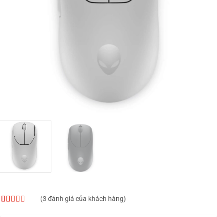
(
3
đánh giá của khách hàng)
5
3
trên 5 dựa