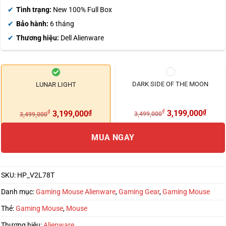
trên
đánh
giá
Tình trạng:
New 100% Full Box
Bảo hành:
6 tháng
Thương hiệu:
Dell Alienware
DARK SIDE OF THE MOON
LUNAR LIGHT
₫
3,199,000
₫
₫
3,199,000
₫
3,499,000
3,499,000
MUA NGAY
SKU:
HP_V2L78T
Danh mục:
Gaming Mouse Alienware
,
Gaming Gear
,
Gaming Mouse
Thẻ:
Gaming Mouse
,
Mouse
Thương hiệu:
Alienware