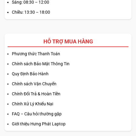
kế để giúp bạn chiến thắng. Nếu bạn là một game thủ
Sáng: 08:30 – 12:00
chuyên nghiệp hoặc đam mê hiệu suất cao, đây là lựa
Chiều: 13:30 – 18:00
chọn không thể bỏ qua.
HỖ TRỢ MUA HÀNG
Phương thức Thanh Toán
Chính sách Bảo Mật Thông Tin
Quy Định Bảo Hành
Chính sách Vận Chuyển
Chính Đổi Trả & Hoàn Tiền
Chính Xử Lý Khiếu Nại
FAQ – Câu hỏi thường gặp
Giới thiệu Hưng Phát Laptop