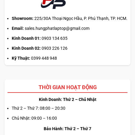
3. GÁN NÚT VÀ MACRO LINH HOẠT
Lập trình 6 nút bấm cho các lệnh in-game, macro tổ hợp
Showroom:
225/30A Thoại Ngọc Hầu, P. Phú Thạnh, TP. HCM.
phím, hoặc chuyển profile khi cần thiết.
Email:
sales.hungphatlaptop@gmail.com
4. QUẢN LÝ PIN VÀ SẠC NHANH
Kinh Doanh 01:
0903 134 635
Kinh Doanh 02:
0903 226 126
Thời lượng pin dài cho phép bạn tập trung thi đấu. Khi pin
yếu, chỉ cần 5 phút sạc là có thể chơi tiếp 6 giờ.
Kỹ Thuật:
0399 448 948
TỔNG KẾT VỀ ALIENWARE PRO WIRELESS
GAMING MOUSE
THỜI GIAN HOẠT ĐỘNG
Sản phẩm
Alienware Pro Wireless Gaming Mouse
là
Kinh Doanh: Thứ 2 – Chủ Nhật
thành quả của hơn 18 tháng nghiên cứu cùng hơn 100
Thứ 2 – Thứ 7: 08:00 – 20:30
game thủ chuyên nghiệp – bao gồm Team Liquid. Từ trọng
Chủ Nhật: 09:00 – 16:00
lượng siêu nhẹ, switch từ tính, cho đến thời lượng pin ấn
Bảo Hành: Thứ 2 – Thứ 7
tượng và độ phản hồi cực nhanh, đây là thiết bị được thiết