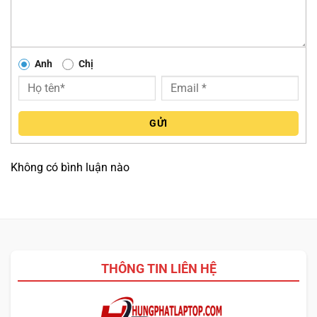
Anh
Chị
1. KẾT NỐI CHUỘT VỚI THIẾT BỊ
GỬI
Chế độ không dây:
Cắm đầu thu 2.4GHz vào máy và
bật chuột. Thiết bị sẽ tự kết nối.
Không có bình luận nào
Chế độ có dây:
Kết nối bằng cáp USB-C để kích hoạt
chế độ 8KHz.
2. TUỲ CHỈNH DPI VÀ TẦN SỐ QUÉT
Dùng phần mềm Alienware Command Center để thay đổi
THÔNG TIN LIÊN HỆ
nhanh DPI, thiết lập polling rate và lưu lại cấu hình riêng
biệt.