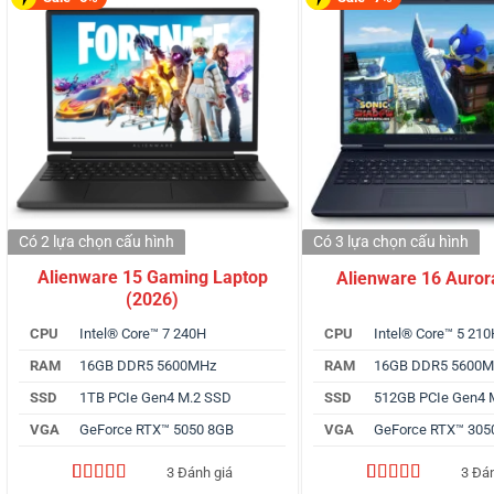
Có 2 lựa chọn
cấu hình
Có 3 lựa chọn
cấu hình
Alienware 15 Gaming Laptop
Alienware 16 Auror
(2026)
CPU
Intel® Core™ 7 240H
CPU
Intel® Core™ 5 21
RAM
16GB DDR5 5600MHz
RAM
16GB DDR5 5600
SSD
1TB PCIe Gen4 M.2 SSD
SSD
512GB PCIe Gen4 
VGA
GeForce RTX™ 5050 8GB
VGA
GeForce RTX™ 305
3 Đánh giá
3 Đá