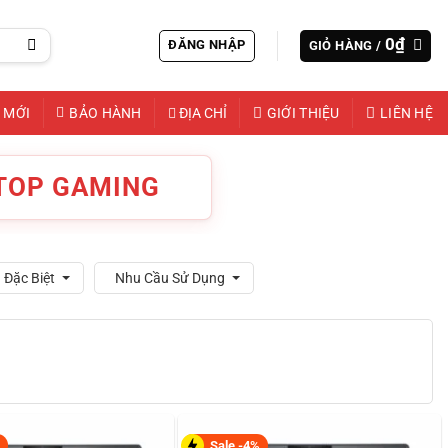
0
₫
ĐĂNG NHẬP
GIỎ HÀNG /
 MỚI
BẢO HÀNH
ĐỊA CHỈ
GIỚI THIỆU
LIÊN HỆ
KTOP GAMING
 Đặc Biệt
Nhu Cầu Sử Dụng
%
Sale -4%