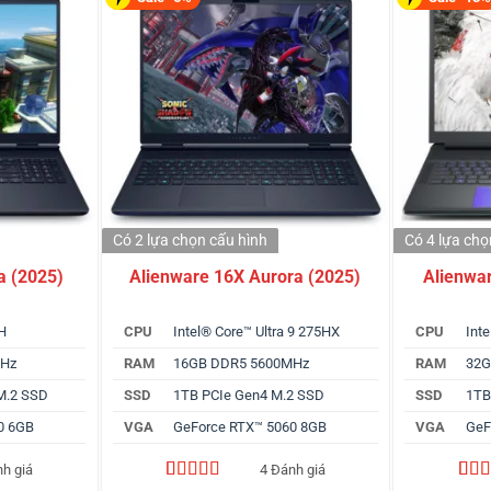
Có 2 lựa chọn
cấu hình
Có 4 lựa ch
a (2025)
Alienware 16X Aurora (2025)
Alienwa
0H
CPU
Intel® Core™ Ultra 9 275HX
CPU
Int
MHz
RAM
16GB DDR5 5600MHz
RAM
32G
M.2 SSD
SSD
1TB PCIe Gen4 M.2 SSD
SSD
1TB
0 6GB
VGA
GeForce RTX™ 5060 8GB
VGA
GeF
nh giá
4 Đánh giá