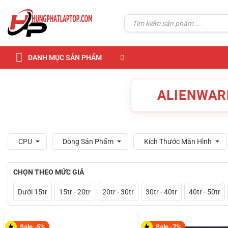
Skip
to
Tìm
kiếm:
content
DANH MỤC SẢN PHẨM
ALIENWAR
CPU
Dòng Sản Phẩm
Kích Thước Màn Hình
CHỌN THEO MỨC GIÁ
Dưới 15tr
15tr - 20tr
20tr - 30tr
30tr - 40tr
40tr - 50tr
Sale -5%
Sale -7%