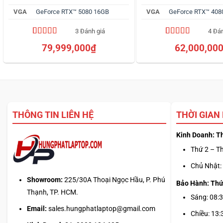
VGA
GeForce RTX™ 5080 16GB
VGA
GeForce RTX™ 408
3 Đánh giá
4 Đá
5.00
3
trên 5
4.75
4
trên 5
79,999,000
₫
62,000,00
dựa trên
dựa trên
đánh giá
đánh giá
THÔNG TIN LIÊN HỆ
THỜI GIAN
Kinh Doanh: T
Thứ 2 – Th
Chủ Nhật: 
Showroom:
225/30A Thoại Ngọc Hầu, P. Phú
Bảo Hành: Thứ
Thạnh, TP. HCM.
Sáng: 08:3
Email:
sales.hungphatlaptop@gmail.com
Chiều: 13: