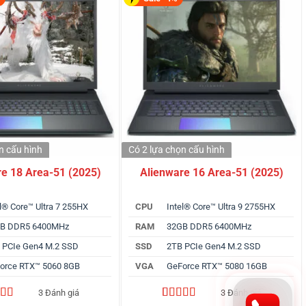
ọn
cấu hình
Có 2 lựa chọn
cấu hình
re 18 Area-51 (2025)
Alienware 16 Area-51 (2025)
el® Core™ Ultra 7 255HX
CPU
Intel® Core™ Ultra 9 2755HX
B DDR5 6400MHz
RAM
32GB DDR5 6400MHz
 PCIe Gen4 M.2 SSD
SSD
2TB PCIe Gen4 M.2 SSD
orce RTX™ 5060 8GB
VGA
GeForce RTX™ 5080 16GB
3 Đánh giá
3 Đánh giá